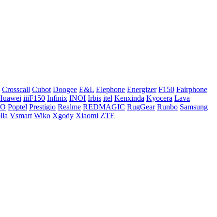
Crosscall
Cubot
Doogee
E&L
Elephone
Energizer
F150
Fairphone
Huawei
iiiF150
Infinix
INOI
Irbis
itel
Kenxinda
Kyocera
Lava
CO
Poptel
Prestigio
Realme
REDMAGIC
RugGear
Runbo
Samsung
lla
Vsmart
Wiko
Xgody
Xiaomi
ZTE