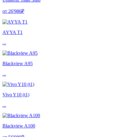
от 26'986₽
AYYA T1
...
Blackview A95
...
Vivo Y10 (t1)
...
Blackview A100