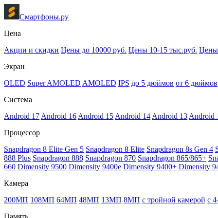
Смартфоны.ру
Цена
Акции и скидки
Цены до 10000 руб.
Цены 10-15 тыс.руб.
Цены 
Экран
OLED
Super AMOLED
AMOLED
IPS
до 5 дюймов
от 6 дюймов
Система
Android 17
Android 16
Android 15
Android 14
Android 13
Android 
Процессор
Snapdragon 8 Elite Gen 5
Snapdragon 8 Elite
Snapdragon 8s Gen 4
888 Plus
Snapdragon 888
Snapdragon 870
Snapdragon 865/865+
Sn
660
Dimensity 9500
Dimensity 9400e
Dimensity 9400+
Dimensity 9
Камера
200МП
108МП
64МП
48МП
13МП
8МП
с тройной камерой
с 
Память