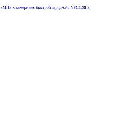
 48МП
3-х камерные
с быстрой зарядкой
с NFC
128ГБ