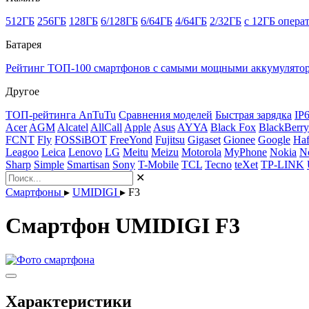
512ГБ
256ГБ
128ГБ
6/128ГБ
6/64ГБ
4/64ГБ
2/32ГБ
с 12ГБ опера
Батарея
Рейтинг ТОП-100 смартфонов с самыми мощными аккумулято
Другое
ТОП-рейтинга AnTuTu
Сравнения моделей
Быстрая зарядка
IP
Acer
AGM
Alcatel
AllCall
Apple
Asus
AYYA
Black Fox
BlackBerry
FCNT
Fly
FOSSiBOT
FreeYond
Fujitsu
Gigaset
Gionee
Google
Haf
Leagoo
Leica
Lenovo
LG
Meitu
Meizu
Motorola
MyPhone
Nokia
N
Sharp
Simple
Smartisan
Sony
T-Mobile
TCL
Tecno
teXet
TP-LINK
✕
Смартфоны
▸
UMIDIGI
▸
F3
Смартфон UMIDIGI F3
Характеристики