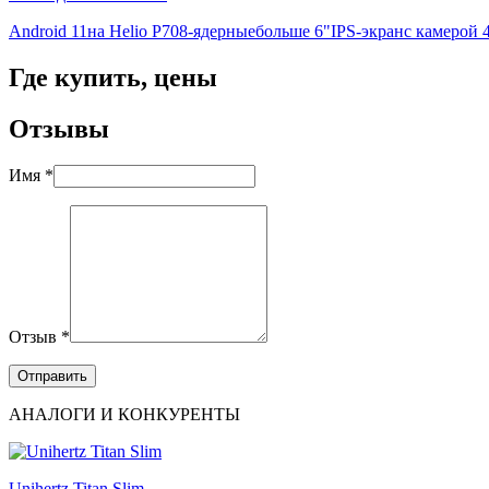
Android 11
на Helio P70
8-ядерные
больше 6"
IPS-экран
с камерой
Где купить, цены
Отзывы
Имя *
Отзыв *
АНАЛОГИ И КОНКУРЕНТЫ
Unihertz Titan Slim