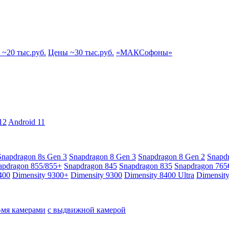
~20 тыс.руб.
Цены ~30 тыс.руб.
«МАКСофоны»
12
Android 11
Snapdragon 8s Gen 3
Snapdragon 8 Gen 3
Snapdragon 8 Gen 2
Snapd
apdragon 855/855+
Snapdragon 845
Snapdragon 835
Snapdragon 76
400
Dimensity 9300+
Dimensity 9300
Dimensity 8400 Ultra
Dimensit
4-мя камерами
с выдвижной камерой