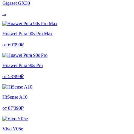
Gigaset GX30
...
Huawei Pura 90s Pro Max
от 69'990₽
Huawei Pura 90s Pro
от 53'999₽
HiSense A10
от 87'390₽
Vivo Y05e