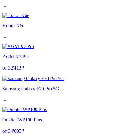
...
Honor X6e
...
AGM X7 Pro
от 32'413₽
Samsung Galaxy F70 Pro 5G
...
Oukitel WP100 Plus
от 34'605₽