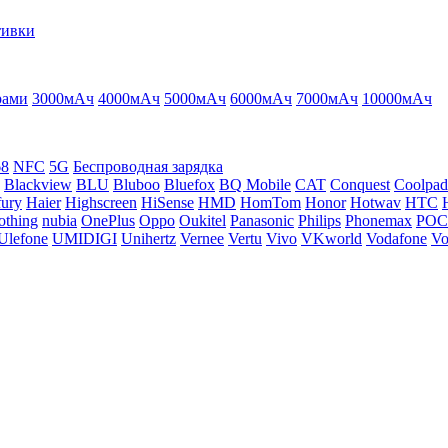
тивки
рами
3000мАч
4000мАч
5000мАч
6000мАч
7000мАч
10000мАч
68
NFC
5G
Беспроводная зарядка
Blackview
BLU
Bluboo
Bluefox
BQ Mobile
CAT
Conquest
Coolpad
ury
Haier
Highscreen
HiSense
HMD
HomTom
Honor
Hotwav
HTC
othing
nubia
OnePlus
Oppo
Oukitel
Panasonic
Philips
Phonemax
PO
Ulefone
UMIDIGI
Unihertz
Vernee
Vertu
Vivo
VKworld
Vodafone
Vo