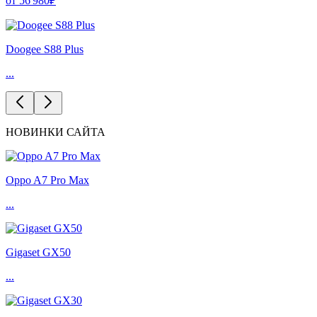
от 56'980₽
Doogee S88 Plus
...
НОВИНКИ САЙТА
Oppo A7 Pro Max
...
Gigaset GX50
...