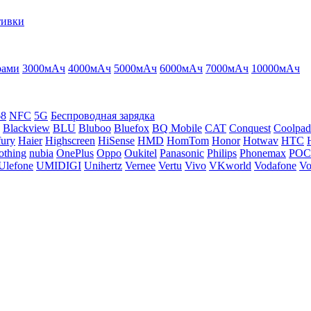
тивки
рами
3000мАч
4000мАч
5000мАч
6000мАч
7000мАч
10000мАч
68
NFC
5G
Беспроводная зарядка
Blackview
BLU
Bluboo
Bluefox
BQ Mobile
CAT
Conquest
Coolpad
ury
Haier
Highscreen
HiSense
HMD
HomTom
Honor
Hotwav
HTC
othing
nubia
OnePlus
Oppo
Oukitel
Panasonic
Philips
Phonemax
PO
Ulefone
UMIDIGI
Unihertz
Vernee
Vertu
Vivo
VKworld
Vodafone
Vo