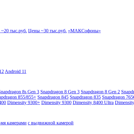
~20 тыс.руб.
Цены ~30 тыс.руб.
«МАКСофоны»
12
Android 11
Snapdragon 8s Gen 3
Snapdragon 8 Gen 3
Snapdragon 8 Gen 2
Snapd
apdragon 855/855+
Snapdragon 845
Snapdragon 835
Snapdragon 76
400
Dimensity 9300+
Dimensity 9300
Dimensity 8400 Ultra
Dimensit
4-мя камерами
с выдвижной камерой