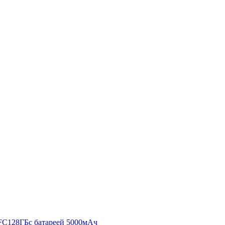
FC
128ГБ
с батареей 5000мАч