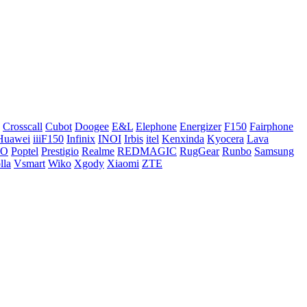
Crosscall
Cubot
Doogee
E&L
Elephone
Energizer
F150
Fairphone
Huawei
iiiF150
Infinix
INOI
Irbis
itel
Kenxinda
Kyocera
Lava
CO
Poptel
Prestigio
Realme
REDMAGIC
RugGear
Runbo
Samsung
lla
Vsmart
Wiko
Xgody
Xiaomi
ZTE