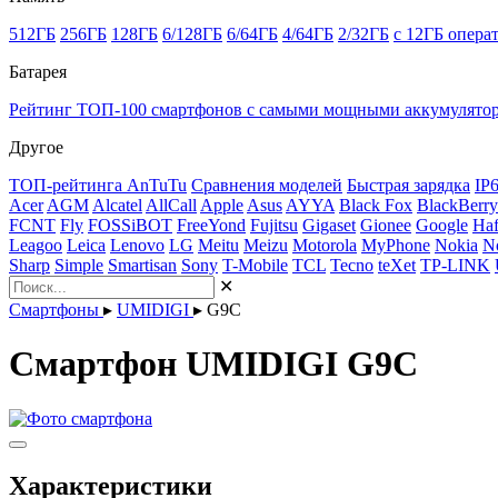
512ГБ
256ГБ
128ГБ
6/128ГБ
6/64ГБ
4/64ГБ
2/32ГБ
с 12ГБ опера
Батарея
Рейтинг ТОП-100 смартфонов с самыми мощными аккумулято
Другое
ТОП-рейтинга AnTuTu
Сравнения моделей
Быстрая зарядка
IP
Acer
AGM
Alcatel
AllCall
Apple
Asus
AYYA
Black Fox
BlackBerry
FCNT
Fly
FOSSiBOT
FreeYond
Fujitsu
Gigaset
Gionee
Google
Haf
Leagoo
Leica
Lenovo
LG
Meitu
Meizu
Motorola
MyPhone
Nokia
N
Sharp
Simple
Smartisan
Sony
T-Mobile
TCL
Tecno
teXet
TP-LINK
✕
Смартфоны
▸
UMIDIGI
▸
G9C
Смартфон UMIDIGI G9C
Характеристики