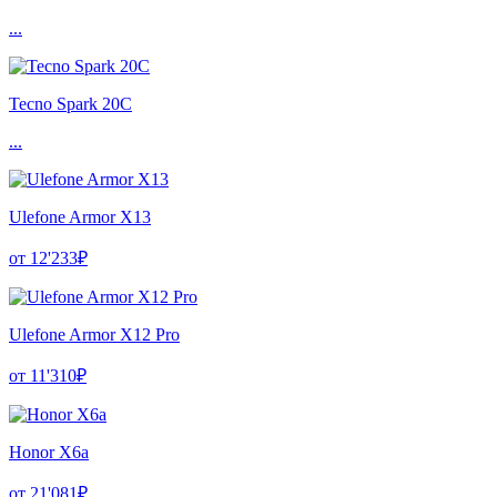
...
Tecno Spark 20C
...
Ulefone Armor X13
от 12'233₽
Ulefone Armor X12 Pro
от 11'310₽
Honor X6a
от 21'081₽