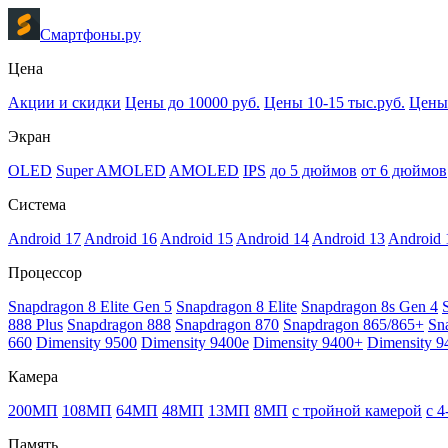
Смартфоны.ру
Цена
Акции и скидки
Цены до 10000 руб.
Цены 10-15 тыс.руб.
Цены 
Экран
OLED
Super AMOLED
AMOLED
IPS
до 5 дюймов
от 6 дюймов
Система
Android 17
Android 16
Android 15
Android 14
Android 13
Android 
Процессор
Snapdragon 8 Elite Gen 5
Snapdragon 8 Elite
Snapdragon 8s Gen 4
888 Plus
Snapdragon 888
Snapdragon 870
Snapdragon 865/865+
Sn
660
Dimensity 9500
Dimensity 9400e
Dimensity 9400+
Dimensity 9
Камера
200МП
108МП
64МП
48МП
13МП
8МП
с тройной камерой
с 
Память