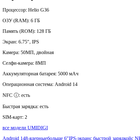
Процессор:
Helio G36
ОЗУ (RAM):
6 ГБ
Память (ROM):
128 ГБ
Экран:
6.75", IPS
Камера:
50МП, двойная
Селфи-камера:
8МП
Аккумуляторная батарея:
5000 мАч
Операционная система:
Android 14
NFC ⓘ:
есть
Быстрая зарядка:
есть
SIM-карт:
2
все модели UMIDIGI
Android 14
8-ядерные
больше 6"
IPS-экран
с быстрой зарядкой
с N