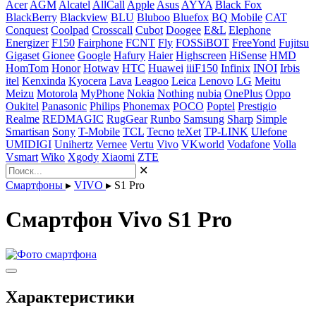
Acer
AGM
Alcatel
AllCall
Apple
Asus
AYYA
Black Fox
BlackBerry
Blackview
BLU
Bluboo
Bluefox
BQ Mobile
CAT
Conquest
Coolpad
Crosscall
Cubot
Doogee
E&L
Elephone
Energizer
F150
Fairphone
FCNT
Fly
FOSSiBOT
FreeYond
Fujitsu
Gigaset
Gionee
Google
Hafury
Haier
Highscreen
HiSense
HMD
HomTom
Honor
Hotwav
HTC
Huawei
iiiF150
Infinix
INOI
Irbis
itel
Kenxinda
Kyocera
Lava
Leagoo
Leica
Lenovo
LG
Meitu
Meizu
Motorola
MyPhone
Nokia
Nothing
nubia
OnePlus
Oppo
Oukitel
Panasonic
Philips
Phonemax
POCO
Poptel
Prestigio
Realme
REDMAGIC
RugGear
Runbo
Samsung
Sharp
Simple
Smartisan
Sony
T-Mobile
TCL
Tecno
teXet
TP-LINK
Ulefone
UMIDIGI
Unihertz
Vernee
Vertu
Vivo
VKworld
Vodafone
Volla
Vsmart
Wiko
Xgody
Xiaomi
ZTE
✕
Смартфоны
▸
VIVO
▸
S1 Pro
Смартфон Vivo S1 Pro
Характеристики