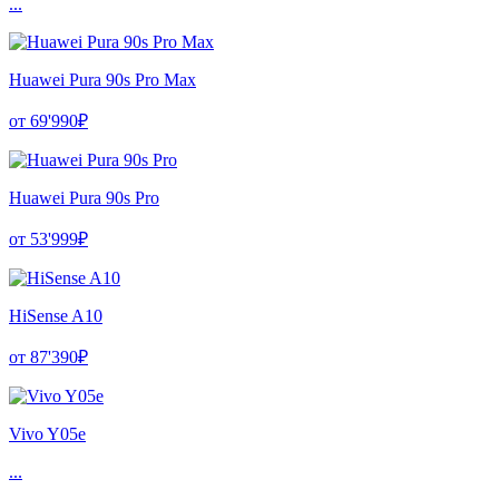
...
Huawei Pura 90s Pro Max
от 69'990₽
Huawei Pura 90s Pro
от 53'999₽
HiSense A10
от 87'390₽
Vivo Y05e
...