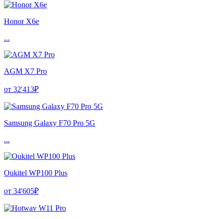
Honor X6e
...
AGM X7 Pro
от 32'413₽
Samsung Galaxy F70 Pro 5G
...
Oukitel WP100 Plus
от 34'605₽