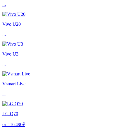
...
Vivo U20
...
Vivo U3
...
Vsmart Live
...
LG Q70
от 116'490₽