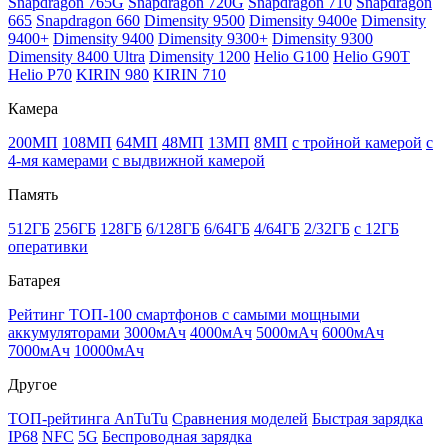
Snapdragon 765G
Snapdragon 720G
Snapdragon 710
Snapdragon
665
Snapdragon 660
Dimensity 9500
Dimensity 9400e
Dimensity
9400+
Dimensity 9400
Dimensity 9300+
Dimensity 9300
Dimensity 8400 Ultra
Dimensity 1200
Helio G100
Helio G90T
Helio P70
KIRIN 980
KIRIN 710
Камера
200МП
108МП
64МП
48МП
13МП
8МП
с тройной камерой
с
4-мя камерами
с выдвижной камерой
Память
512ГБ
256ГБ
128ГБ
6/128ГБ
6/64ГБ
4/64ГБ
2/32ГБ
с 12ГБ
оперативки
Батарея
Рейтинг ТОП-100 смартфонов с самыми мощными
аккумуляторами
3000мАч
4000мАч
5000мАч
6000мАч
7000мАч
10000мАч
Другое
ТОП-рейтинга AnTuTu
Сравнения моделей
Быстрая зарядка
IP68
NFC
5G
Беспроводная зарядка