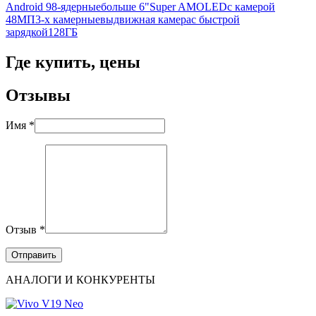
Android 9
8-ядерные
больше 6"
Super AMOLED
с камерой
48МП
3-х камерные
выдвижная камера
с быстрой
зарядкой
128ГБ
Где купить, цены
Отзывы
Имя *
Отзыв *
АНАЛОГИ И КОНКУРЕНТЫ