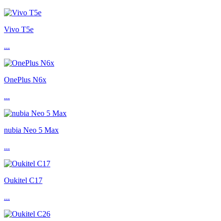
Vivo T5e
...
OnePlus N6x
...
nubia Neo 5 Max
...
Oukitel C17
...