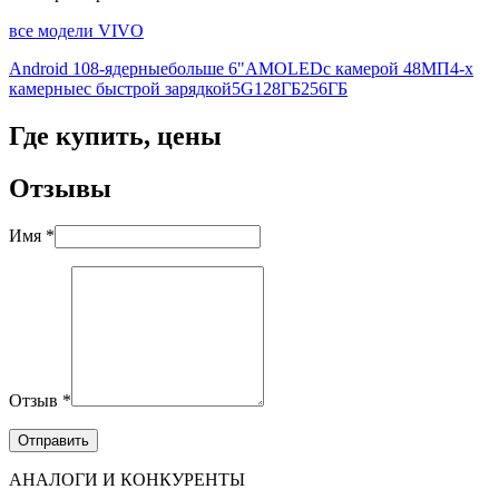
все модели VIVO
Android 10
8-ядерные
больше 6"
AMOLED
с камерой 48МП
4-х
камерные
с быстрой зарядкой
5G
128ГБ
256ГБ
Где купить, цены
Отзывы
Имя *
Отзыв *
АНАЛОГИ И КОНКУРЕНТЫ