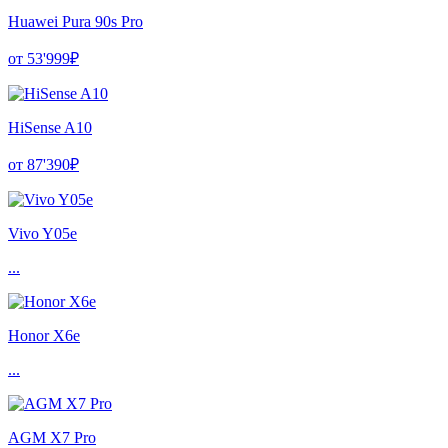
Huawei Pura 90s Pro
от 53'999₽
HiSense A10
от 87'390₽
Vivo Y05e
...
Honor X6e
...
AGM X7 Pro