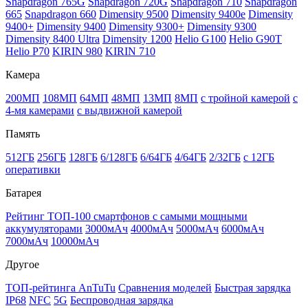
Snapdragon 765G
Snapdragon 720G
Snapdragon 710
Snapdragon
665
Snapdragon 660
Dimensity 9500
Dimensity 9400e
Dimensity
9400+
Dimensity 9400
Dimensity 9300+
Dimensity 9300
Dimensity 8400 Ultra
Dimensity 1200
Helio G100
Helio G90T
Helio P70
KIRIN 980
KIRIN 710
Камера
200МП
108МП
64МП
48МП
13МП
8МП
с тройной камерой
с
4-мя камерами
с выдвижной камерой
Память
512ГБ
256ГБ
128ГБ
6/128ГБ
6/64ГБ
4/64ГБ
2/32ГБ
с 12ГБ
оперативки
Батарея
Рейтинг ТОП-100 смартфонов с самыми мощными
аккумуляторами
3000мАч
4000мАч
5000мАч
6000мАч
7000мАч
10000мАч
Другое
ТОП-рейтинга AnTuTu
Сравнения моделей
Быстрая зарядка
IP68
NFC
5G
Беспроводная зарядка