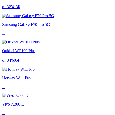
от 32'413₽
Samsung Galaxy F70 Pro 5G
...
Oukitel WP100 Plus
от 34'605₽
Hotwav W11 Pro
...
Vivo X300 E
...