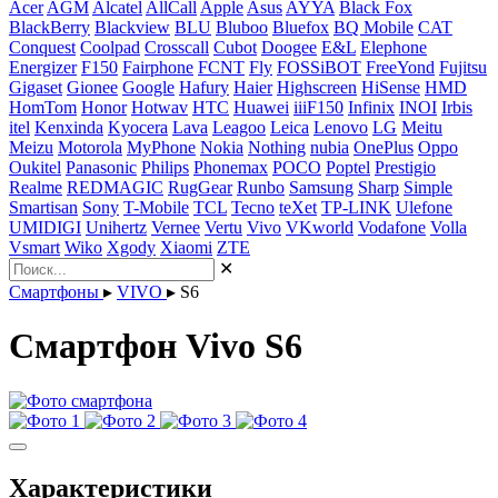
Acer
AGM
Alcatel
AllCall
Apple
Asus
AYYA
Black Fox
BlackBerry
Blackview
BLU
Bluboo
Bluefox
BQ Mobile
CAT
Conquest
Coolpad
Crosscall
Cubot
Doogee
E&L
Elephone
Energizer
F150
Fairphone
FCNT
Fly
FOSSiBOT
FreeYond
Fujitsu
Gigaset
Gionee
Google
Hafury
Haier
Highscreen
HiSense
HMD
HomTom
Honor
Hotwav
HTC
Huawei
iiiF150
Infinix
INOI
Irbis
itel
Kenxinda
Kyocera
Lava
Leagoo
Leica
Lenovo
LG
Meitu
Meizu
Motorola
MyPhone
Nokia
Nothing
nubia
OnePlus
Oppo
Oukitel
Panasonic
Philips
Phonemax
POCO
Poptel
Prestigio
Realme
REDMAGIC
RugGear
Runbo
Samsung
Sharp
Simple
Smartisan
Sony
T-Mobile
TCL
Tecno
teXet
TP-LINK
Ulefone
UMIDIGI
Unihertz
Vernee
Vertu
Vivo
VKworld
Vodafone
Volla
Vsmart
Wiko
Xgody
Xiaomi
ZTE
✕
Смартфоны
▸
VIVO
▸
S6
Смартфон Vivo S6
Характеристики