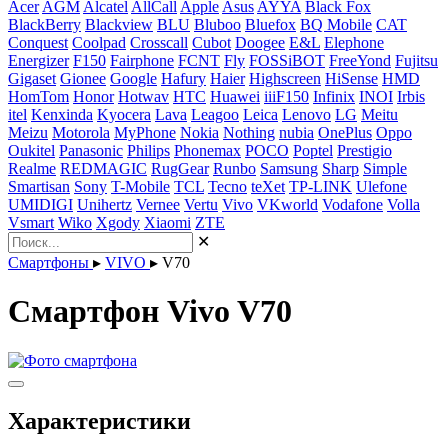
Acer
AGM
Alcatel
AllCall
Apple
Asus
AYYA
Black Fox
BlackBerry
Blackview
BLU
Bluboo
Bluefox
BQ Mobile
CAT
Conquest
Coolpad
Crosscall
Cubot
Doogee
E&L
Elephone
Energizer
F150
Fairphone
FCNT
Fly
FOSSiBOT
FreeYond
Fujitsu
Gigaset
Gionee
Google
Hafury
Haier
Highscreen
HiSense
HMD
HomTom
Honor
Hotwav
HTC
Huawei
iiiF150
Infinix
INOI
Irbis
itel
Kenxinda
Kyocera
Lava
Leagoo
Leica
Lenovo
LG
Meitu
Meizu
Motorola
MyPhone
Nokia
Nothing
nubia
OnePlus
Oppo
Oukitel
Panasonic
Philips
Phonemax
POCO
Poptel
Prestigio
Realme
REDMAGIC
RugGear
Runbo
Samsung
Sharp
Simple
Smartisan
Sony
T-Mobile
TCL
Tecno
teXet
TP-LINK
Ulefone
UMIDIGI
Unihertz
Vernee
Vertu
Vivo
VKworld
Vodafone
Volla
Vsmart
Wiko
Xgody
Xiaomi
ZTE
✕
Смартфоны
▸
VIVO
▸
V70
Смартфон Vivo V70
Характеристики