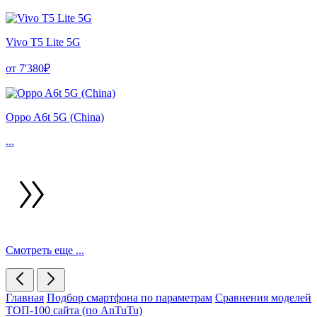
Vivo T5 Lite 5G
от 7'380₽
Oppo A6t 5G (China)
...
Смотреть еще ...
Главная
Подбор смартфона по параметрам
Сравнения моделей
ТОП-100 сайта (по AnTuTu)