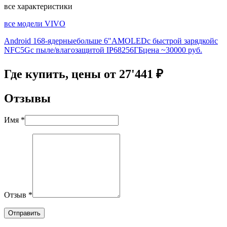
все характеристики
все модели VIVO
Android 16
8-ядерные
больше 6"
AMOLED
с быстрой зарядкой
с
NFC
5G
с пыле/влагозащитой IP68
256ГБ
цена ~30000 руб.
Где купить, цены от 27'441 ₽
Отзывы
Имя *
Отзыв *