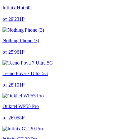
Infinix Hot 60i
от 29'231₽
Nothing Phone (3)
от 25'961₽
Tecno Pova 7 Ultra 5G
от 28'101₽
Oukitel WP55 Pro
от 26'058₽