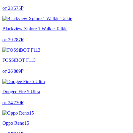
от 28'575₽
Blackview Xplore 1 Walkie Talkie
от 29'787₽
FOSSiBOT F113
от 26'889₽
Doogee Fire 5 Ultra
от 24'730₽
Oppo Reno15