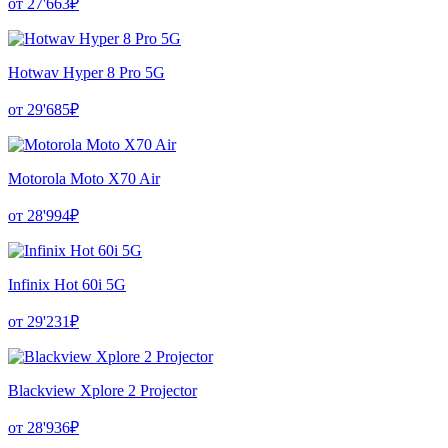
от 27'663₽
Hotwav Hyper 8 Pro 5G
от 29'685₽
Motorola Moto X70 Air
от 28'994₽
Infinix Hot 60i 5G
от 29'231₽
Blackview Xplore 2 Projector
от 28'936₽