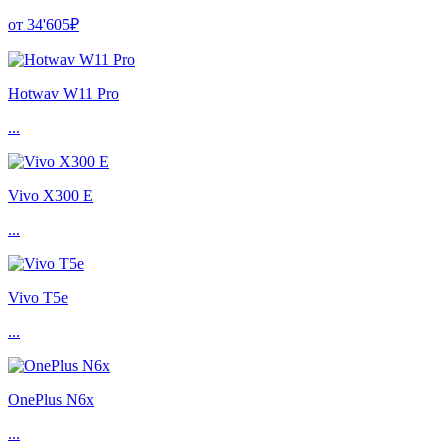
от 34'605₽
Hotwav W11 Pro
...
Vivo X300 E
...
Vivo T5e
...
OnePlus N6x
...