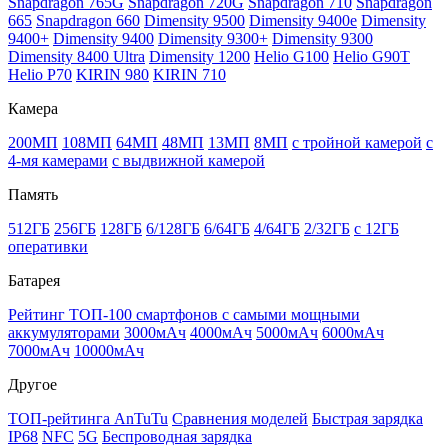
Snapdragon 765G
Snapdragon 720G
Snapdragon 710
Snapdragon
665
Snapdragon 660
Dimensity 9500
Dimensity 9400e
Dimensity
9400+
Dimensity 9400
Dimensity 9300+
Dimensity 9300
Dimensity 8400 Ultra
Dimensity 1200
Helio G100
Helio G90T
Helio P70
KIRIN 980
KIRIN 710
Камера
200МП
108МП
64МП
48МП
13МП
8МП
с тройной камерой
с
4-мя камерами
с выдвижной камерой
Память
512ГБ
256ГБ
128ГБ
6/128ГБ
6/64ГБ
4/64ГБ
2/32ГБ
с 12ГБ
оперативки
Батарея
Рейтинг ТОП-100 смартфонов с самыми мощными
аккумуляторами
3000мАч
4000мАч
5000мАч
6000мАч
7000мАч
10000мАч
Другое
ТОП-рейтинга AnTuTu
Сравнения моделей
Быстрая зарядка
IP68
NFC
5G
Беспроводная зарядка