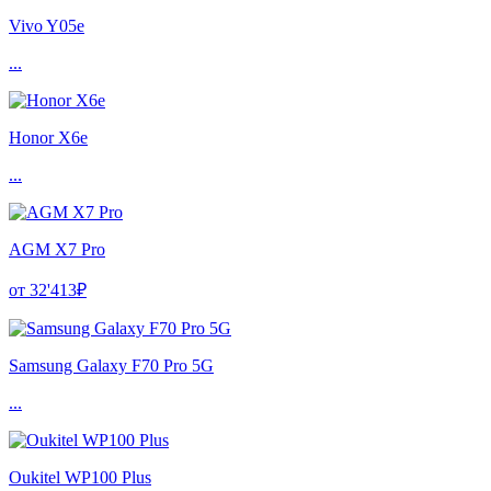
Vivo Y05e
...
Honor X6e
...
AGM X7 Pro
от 32'413₽
Samsung Galaxy F70 Pro 5G
...
Oukitel WP100 Plus