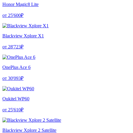
Honor Magic8 Lite
от 25'600₽
Blackview Xplore X1
от 28'723₽
OnePlus Ace 6
от 30'093₽
Oukitel WP60
от 25'610₽
Blackview Xplore 2 Satellite