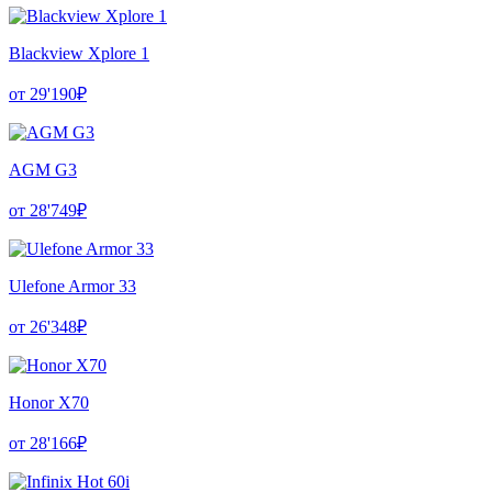
Blackview Xplore 1
от 29'190₽
AGM G3
от 28'749₽
Ulefone Armor 33
от 26'348₽
Honor X70
от 28'166₽