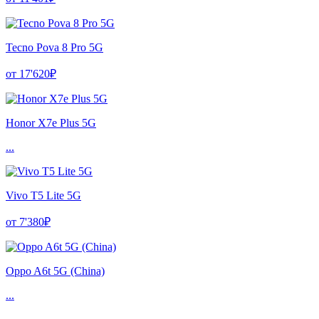
Tecno Pova 8 Pro 5G
от 17'620₽
Honor X7e Plus 5G
...
Vivo T5 Lite 5G
от 7'380₽
Oppo A6t 5G (China)
...