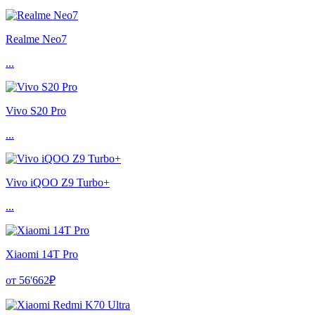
Realme Neo7
...
Vivo S20 Pro
...
Vivo iQOO Z9 Turbo+
...
Xiaomi 14T Pro
от 56'662₽