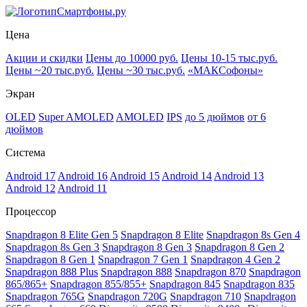
Смартфоны.ру
Цена
Акции и скидки
Цены до 10000 руб.
Цены 10-15 тыс.руб.
Цены ~20 тыс.руб.
Цены ~30 тыс.руб.
«МАКСофоны»
Экран
OLED
Super AMOLED
AMOLED
IPS
до 5 дюймов
от 6
дюймов
Система
Android 17
Android 16
Android 15
Android 14
Android 13
Android 12
Android 11
Процессор
Snapdragon 8 Elite Gen 5
Snapdragon 8 Elite
Snapdragon 8s Gen 4
Snapdragon 8s Gen 3
Snapdragon 8 Gen 3
Snapdragon 8 Gen 2
Snapdragon 8 Gen 1
Snapdragon 7 Gen 1
Snapdragon 4 Gen 2
Snapdragon 888 Plus
Snapdragon 888
Snapdragon 870
Snapdragon
865/865+
Snapdragon 855/855+
Snapdragon 845
Snapdragon 835
Snapdragon 765G
Snapdragon 720G
Snapdragon 710
Snapdragon