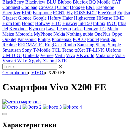
BlackBerry
Blackview
BLU
Bluboo
Bluefox
BQ Mobile
CAT
Conquest
Coolpad
Crosscall
Cubot
Doogee
E&L
Elephone
Energizer
F150
Fairphone
FCNT
Fly
FOSSiBOT
FreeYond
Fujitsu
Gigaset
Gionee
Google
Hafury
Haier
Highscreen
HiSense
HMD
HomTom
Honor
Hotwav
HTC
Huawei
iiiF150
Infinix
INOI
Irbis
itel
Kenxinda
Kyocera
Lava
Leagoo
Leica
Lenovo
LG
Meitu
Meizu
Motorola
MyPhone
Nokia
Nothing
nubia
OnePlus
Oppo
Oukitel
Panasonic
Philips
Phonemax
POCO
Poptel
Prestigio
Realme
REDMAGIC
RugGear
Runbo
Samsung
Sharp
Simple
Smartisan
Sony
T-Mobile
TCL
Tecno
teXet
TP-LINK
Ulefone
UMIDIGI
Unihertz
Vernee
Vertu
Vivo
VKworld
Vodafone
Volla
Vsmart
Wiko
Xgody
Xiaomi
ZTE
✕
Смартфоны
▸
VIVO
▸
X200 FE
Смартфон Vivo X200 FE
Характеристики