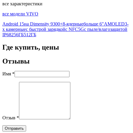
все характеристики
все модели VIVO
Android 15
на Dimensity 9300+
8-ядерные
больше 6"
AMOLED
3-
х камерные
с быстрой зарядкой
с NFC
5G
с пыле/влагозащитой
IP68
256ГБ
512ГБ
Где купить, цены
Отзывы
Имя *
Отзыв *