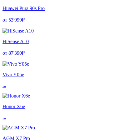
Huawei Pura 90s Pro
от 53'999₽
HiSense A10
от 87'390₽
Vivo Y05e
...
Honor X6e
...
AGM X7 Pro