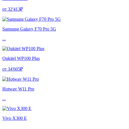
от 32'413₽
Samsung Galaxy F70 Pro 5G
...
Oukitel WP100 Plus
от 34'605₽
Hotwav W11 Pro
...
Vivo X300 E
...