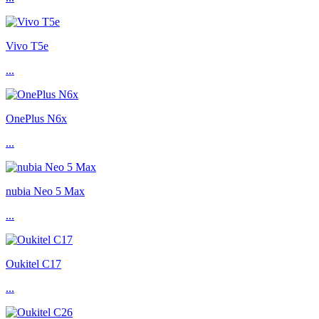
Vivo T5e
...
OnePlus N6x
...
nubia Neo 5 Max
...
Oukitel C17
...