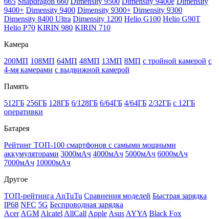
665
Snapdragon 660
Dimensity 9500
Dimensity 9400e
Dimensity
9400+
Dimensity 9400
Dimensity 9300+
Dimensity 9300
Dimensity 8400 Ultra
Dimensity 1200
Helio G100
Helio G90T
Helio P70
KIRIN 980
KIRIN 710
Камера
200МП
108МП
64МП
48МП
13МП
8МП
с тройной камерой
с
4-мя камерами
с выдвижной камерой
Память
512ГБ
256ГБ
128ГБ
6/128ГБ
6/64ГБ
4/64ГБ
2/32ГБ
с 12ГБ
оперативки
Батарея
Рейтинг ТОП-100 смартфонов с самыми мощными
аккумуляторами
3000мАч
4000мАч
5000мАч
6000мАч
7000мАч
10000мАч
Другое
ТОП-рейтинга AnTuTu
Сравнения моделей
Быстрая зарядка
IP68
NFC
5G
Беспроводная зарядка
Acer
AGM
Alcatel
AllCall
Apple
Asus
AYYA
Black Fox