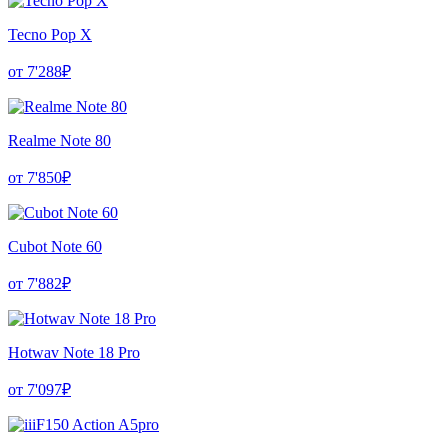
Tecno Pop X
от 7'288₽
Realme Note 80
от 7'850₽
Cubot Note 60
от 7'882₽
Hotwav Note 18 Pro
от 7'097₽