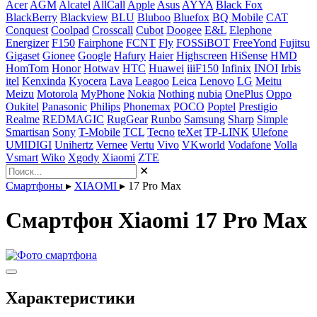
Acer
AGM
Alcatel
AllCall
Apple
Asus
AYYA
Black Fox
BlackBerry
Blackview
BLU
Bluboo
Bluefox
BQ Mobile
CAT
Conquest
Coolpad
Crosscall
Cubot
Doogee
E&L
Elephone
Energizer
F150
Fairphone
FCNT
Fly
FOSSiBOT
FreeYond
Fujitsu
Gigaset
Gionee
Google
Hafury
Haier
Highscreen
HiSense
HMD
HomTom
Honor
Hotwav
HTC
Huawei
iiiF150
Infinix
INOI
Irbis
itel
Kenxinda
Kyocera
Lava
Leagoo
Leica
Lenovo
LG
Meitu
Meizu
Motorola
MyPhone
Nokia
Nothing
nubia
OnePlus
Oppo
Oukitel
Panasonic
Philips
Phonemax
POCO
Poptel
Prestigio
Realme
REDMAGIC
RugGear
Runbo
Samsung
Sharp
Simple
Smartisan
Sony
T-Mobile
TCL
Tecno
teXet
TP-LINK
Ulefone
UMIDIGI
Unihertz
Vernee
Vertu
Vivo
VKworld
Vodafone
Volla
Vsmart
Wiko
Xgody
Xiaomi
ZTE
✕
Смартфоны
▸
XIAOMI
▸
17 Pro Max
Смартфон Xiaomi 17 Pro Max
Характеристики