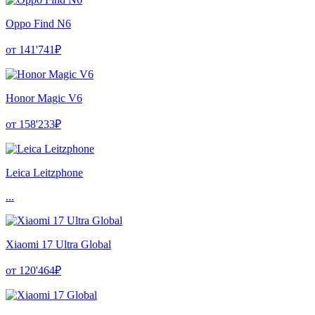
Oppo Find N6
от 141'741₽
Honor Magic V6
от 158'233₽
Leica Leitzphone
...
Xiaomi 17 Ultra Global
от 120'464₽