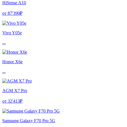
HiSense A10
от 87'390₽
Vivo Y05e
...
Honor X6e
...
AGM X7 Pro
от 32'413₽
Samsung Galaxy F70 Pro 5G