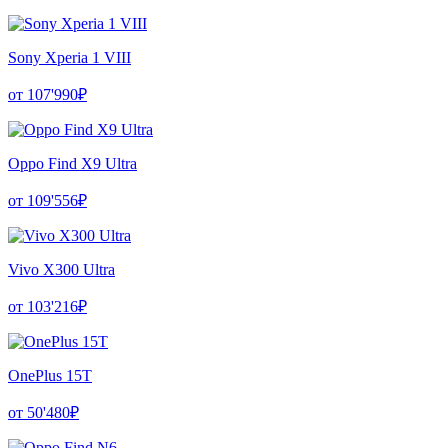
Sony Xperia 1 VIII
от 107'990₽
Oppo Find X9 Ultra
от 109'556₽
Vivo X300 Ultra
от 103'216₽
OnePlus 15T
от 50'480₽