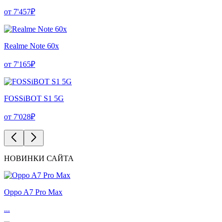
от 7'457₽
Realme Note 60x
от 7'165₽
FOSSiBOT S1 5G
от 7'028₽
НОВИНКИ САЙТА
Oppo A7 Pro Max
...