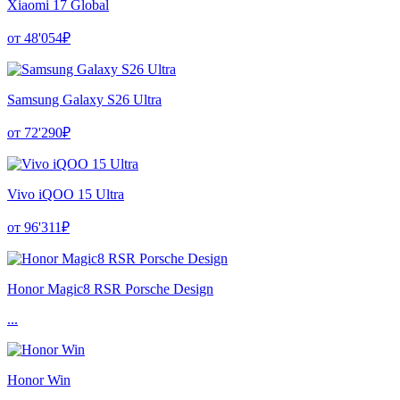
Xiaomi 17 Global
от 48'054₽
Samsung Galaxy S26 Ultra
от 72'290₽
Vivo iQOO 15 Ultra
от 96'311₽
Honor Magic8 RSR Porsche Design
...
Honor Win