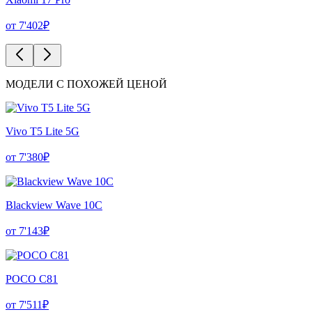
от 7'402₽
МОДЕЛИ С ПОХОЖЕЙ ЦЕНОЙ
Vivo T5 Lite 5G
от 7'380₽
Blackview Wave 10C
от 7'143₽
POCO C81
от 7'511₽