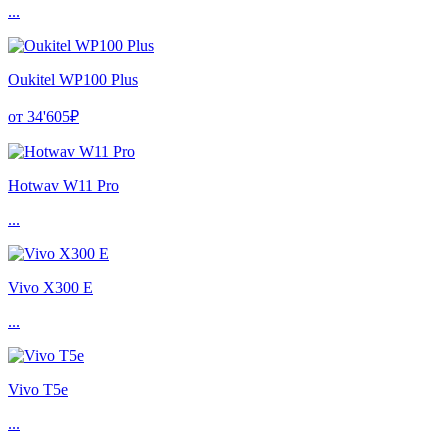
...
Oukitel WP100 Plus
от 34'605₽
Hotwav W11 Pro
...
Vivo X300 E
...
Vivo T5e
...