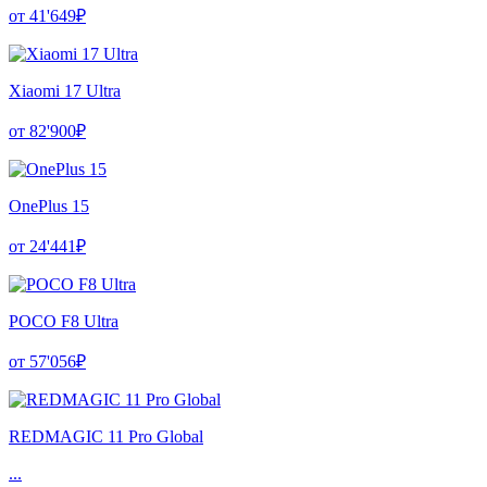
от 41'649₽
Xiaomi 17 Ultra
от 82'900₽
OnePlus 15
от 24'441₽
POCO F8 Ultra
от 57'056₽
REDMAGIC 11 Pro Global
...