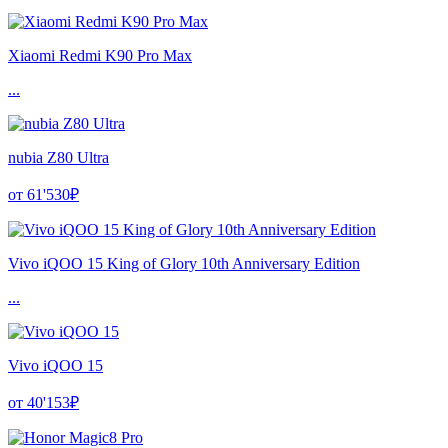
Xiaomi Redmi K90 Pro Max
...
nubia Z80 Ultra
от 61'530₽
Vivo iQOO 15 King of Glory 10th Anniversary Edition
...
Vivo iQOO 15
от 40'153₽