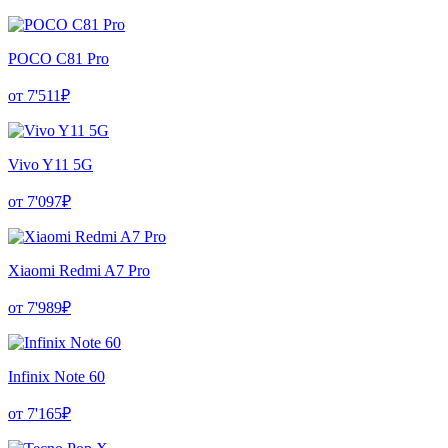
POCO C81 Pro
от 7'511₽
Vivo Y11 5G
от 7'097₽
Xiaomi Redmi A7 Pro
от 7'989₽
Infinix Note 60
от 7'165₽