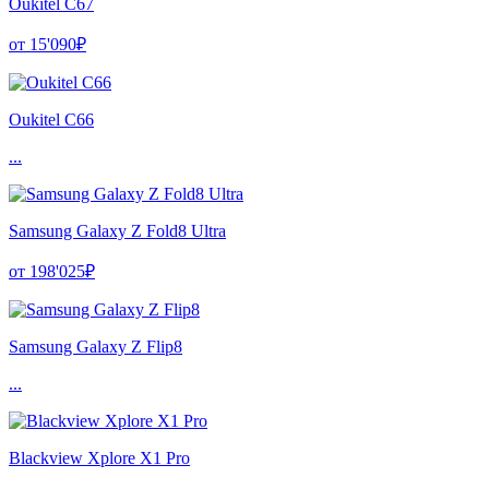
Oukitel C67
от 15'090₽
Oukitel C66
...
Samsung Galaxy Z Fold8 Ultra
от 198'025₽
Samsung Galaxy Z Flip8
...
Blackview Xplore X1 Pro