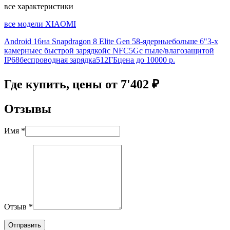
все характеристики
все модели XIAOMI
Android 16
на Snapdragon 8 Elite Gen 5
8-ядерные
больше 6"
3-х
камерные
с быстрой зарядкой
с NFC
5G
с пыле/влагозащитой
IP68
беспроводная зарядка
512ГБ
цена до 10000 р.
Где купить, цены от 7'402 ₽
Отзывы
Имя *
Отзыв *