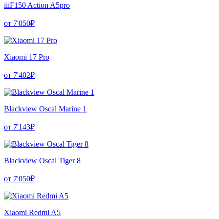
iiiF150 Action A5pro
от 7'050₽
Xiaomi 17 Pro
от 7'402₽
Blackview Oscal Marine 1
от 7'143₽
Blackview Oscal Tiger 8
от 7'050₽
Xiaomi Redmi A5