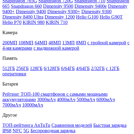
Snapdragon 765G
Snapdragon 720G
Snapdragon 710
Snapdragon
665
Snapdragon 660
Dimensity 9500
Dimensity 9400e
Dimensity
9400+
Dimensity 9400
Dimensity 9300+
Dimensity 9300
Dimensity 8400 Ultra
Dimensity 1200
Helio G100
Helio G90T
Helio P70
KIRIN 980
KIRIN 710
Камера
200МП
108МП
64МП
48МП
13МП
8МП
с тройной камерой
с
4-мя камерами
с выдвижной камерой
Память
512ГБ
256ГБ
128ГБ
6/128ГБ
6/64ГБ
4/64ГБ
2/32ГБ
с 12ГБ
оперативки
Батарея
Рейтинг ТОП-100 смартфонов с самыми мощными
аккумуляторами
3000мАч
4000мАч
5000мАч
6000мАч
7000мАч
10000мАч
Другое
ТОП-рейтинга AnTuTu
Сравнения моделей
Быстрая зарядка
IP68
NFC
5G
Беспроводная зарядка