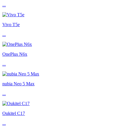
...
Vivo T5e
...
OnePlus N6x
...
nubia Neo 5 Max
...
Oukitel C17
...