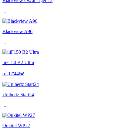
Blackview Oscal Tiger 12
...
Blackview A96
...
iiiF150 B2 Ultra
от 17'446₽
Unihertz Start24
...
Oukitel WP27
...