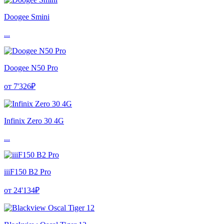
Doogee Smini
...
Doogee N50 Pro
от 7'326₽
Infinix Zero 30 4G
...
iiiF150 B2 Pro
от 24'134₽