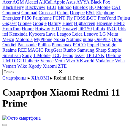
Acer
AGM
Alcatel
AllCall
Apple
Asus
AYYA
Black Fox
BlackBerry
Blackview
BLU
Bluboo
Bluefox
BQ Mobile
CAT
Conquest
Coolpad
Crosscall
Cubot
Doogee
E&L
Elephone
Energizer
F150
Fairphone
FCNT
Fly
FOSSiBOT
FreeYond
Fujitsu
Gigaset
Gionee
Google
Hafury
Haier
Highscreen
HiSense
HMD
HomTom
Honor
Hotwav
HTC
Huawei
iiiF150
Infinix
INOI
Irbis
itel
Kenxinda
Kyocera
Lava
Leagoo
Leica
Lenovo
LG
Meitu
Meizu
Motorola
MyPhone
Nokia
Nothing
nubia
OnePlus
Oppo
Oukitel
Panasonic
Philips
Phonemax
POCO
Poptel
Prestigio
Realme
REDMAGIC
RugGear
Runbo
Samsung
Sharp
Simple
Smartisan
Sony
T-Mobile
TCL
Tecno
teXet
TP-LINK
Ulefone
UMIDIGI
Unihertz
Vernee
Vertu
Vivo
VKworld
Vodafone
Volla
Vsmart
Wiko
Xgody
Xiaomi
ZTE
✕
Смартфоны
▸
XIAOMI
▸
Redmi 11 Prime
Смартфон Xiaomi Redmi 11
Prime