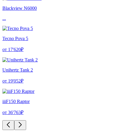
Blackview N6000
...
Tecno Pova 5
от 17'620₽
Unihertz Tank 2
от 19'052₽
iiiF150 Raptor
от 36'763₽