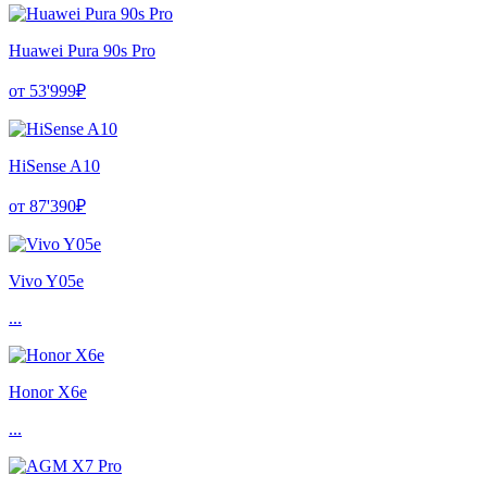
Huawei Pura 90s Pro
от 53'999₽
HiSense A10
от 87'390₽
Vivo Y05e
...
Honor X6e
...