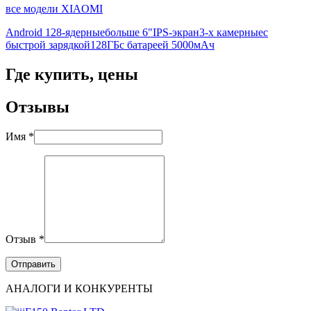
все модели XIAOMI
Android 12
8-ядерные
больше 6"
IPS-экран
3-х камерные
с
быстрой зарядкой
128ГБ
с батареей 5000мАч
Где купить, цены
Отзывы
Имя *
Отзыв *
АНАЛОГИ И КОНКУРЕНТЫ