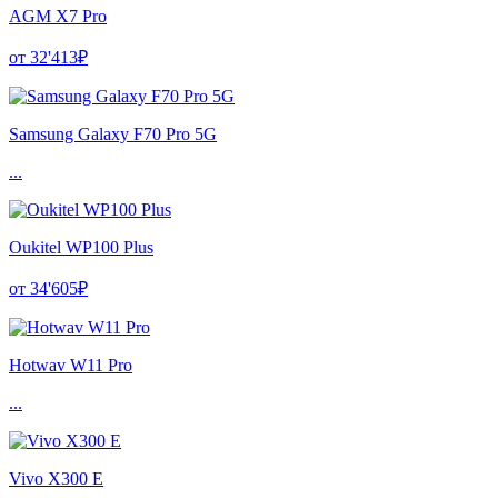
AGM X7 Pro
от 32'413₽
Samsung Galaxy F70 Pro 5G
...
Oukitel WP100 Plus
от 34'605₽
Hotwav W11 Pro
...
Vivo X300 E