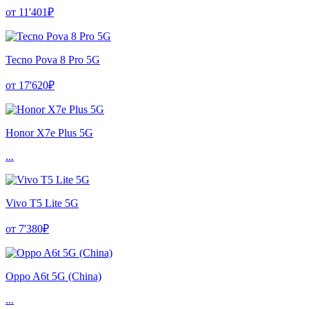
от 11'401₽
Tecno Pova 8 Pro 5G
от 17'620₽
Honor X7e Plus 5G
...
Vivo T5 Lite 5G
от 7'380₽
Oppo A6t 5G (China)
...