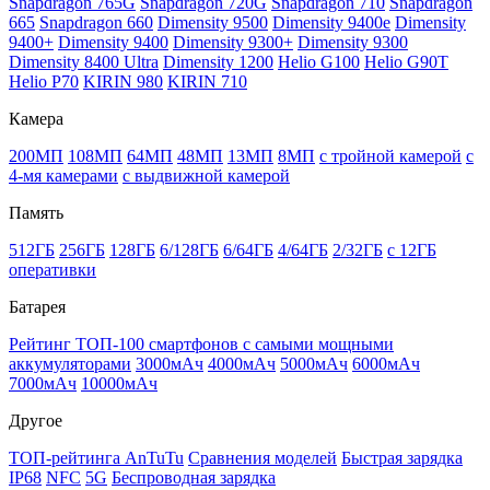
Snapdragon 765G
Snapdragon 720G
Snapdragon 710
Snapdragon
665
Snapdragon 660
Dimensity 9500
Dimensity 9400e
Dimensity
9400+
Dimensity 9400
Dimensity 9300+
Dimensity 9300
Dimensity 8400 Ultra
Dimensity 1200
Helio G100
Helio G90T
Helio P70
KIRIN 980
KIRIN 710
Камера
200МП
108МП
64МП
48МП
13МП
8МП
с тройной камерой
с
4-мя камерами
с выдвижной камерой
Память
512ГБ
256ГБ
128ГБ
6/128ГБ
6/64ГБ
4/64ГБ
2/32ГБ
с 12ГБ
оперативки
Батарея
Рейтинг ТОП-100 смартфонов с самыми мощными
аккумуляторами
3000мАч
4000мАч
5000мАч
6000мАч
7000мАч
10000мАч
Другое
ТОП-рейтинга AnTuTu
Сравнения моделей
Быстрая зарядка
IP68
NFC
5G
Беспроводная зарядка