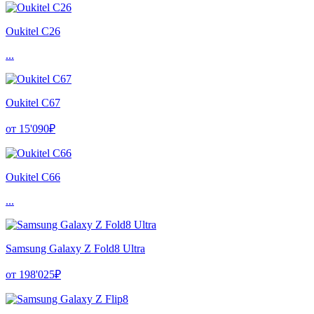
Oukitel C26
...
Oukitel C67
от 15'090₽
Oukitel C66
...
Samsung Galaxy Z Fold8 Ultra
от 198'025₽