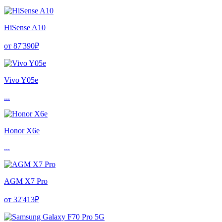
HiSense A10
от 87'390₽
Vivo Y05e
...
Honor X6e
...
AGM X7 Pro
от 32'413₽