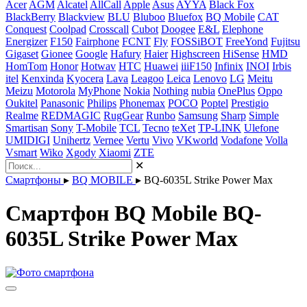
Acer
AGM
Alcatel
AllCall
Apple
Asus
AYYA
Black Fox
BlackBerry
Blackview
BLU
Bluboo
Bluefox
BQ Mobile
CAT
Conquest
Coolpad
Crosscall
Cubot
Doogee
E&L
Elephone
Energizer
F150
Fairphone
FCNT
Fly
FOSSiBOT
FreeYond
Fujitsu
Gigaset
Gionee
Google
Hafury
Haier
Highscreen
HiSense
HMD
HomTom
Honor
Hotwav
HTC
Huawei
iiiF150
Infinix
INOI
Irbis
itel
Kenxinda
Kyocera
Lava
Leagoo
Leica
Lenovo
LG
Meitu
Meizu
Motorola
MyPhone
Nokia
Nothing
nubia
OnePlus
Oppo
Oukitel
Panasonic
Philips
Phonemax
POCO
Poptel
Prestigio
Realme
REDMAGIC
RugGear
Runbo
Samsung
Sharp
Simple
Smartisan
Sony
T-Mobile
TCL
Tecno
teXet
TP-LINK
Ulefone
UMIDIGI
Unihertz
Vernee
Vertu
Vivo
VKworld
Vodafone
Volla
Vsmart
Wiko
Xgody
Xiaomi
ZTE
✕
Смартфоны
▸
BQ MOBILE
▸
BQ-6035L Strike Power Max
Смартфон BQ Mobile BQ-
6035L Strike Power Max