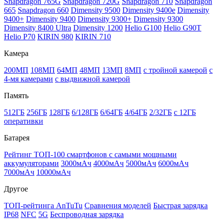
Snapdragon 765G
Snapdragon 720G
Snapdragon 710
Snapdragon
665
Snapdragon 660
Dimensity 9500
Dimensity 9400e
Dimensity
9400+
Dimensity 9400
Dimensity 9300+
Dimensity 9300
Dimensity 8400 Ultra
Dimensity 1200
Helio G100
Helio G90T
Helio P70
KIRIN 980
KIRIN 710
Камера
200МП
108МП
64МП
48МП
13МП
8МП
с тройной камерой
с
4-мя камерами
с выдвижной камерой
Память
512ГБ
256ГБ
128ГБ
6/128ГБ
6/64ГБ
4/64ГБ
2/32ГБ
с 12ГБ
оперативки
Батарея
Рейтинг ТОП-100 смартфонов с самыми мощными
аккумуляторами
3000мАч
4000мАч
5000мАч
6000мАч
7000мАч
10000мАч
Другое
ТОП-рейтинга AnTuTu
Сравнения моделей
Быстрая зарядка
IP68
NFC
5G
Беспроводная зарядка