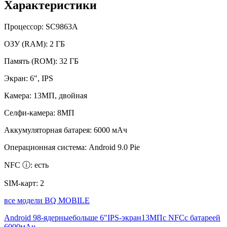
Характеристики
Процессор:
SC9863A
ОЗУ (RAM):
2 ГБ
Память (ROM):
32 ГБ
Экран:
6", IPS
Камера:
13МП, двойная
Селфи-камера:
8МП
Аккумуляторная батарея:
6000 мАч
Операционная система:
Android 9.0 Pie
NFC ⓘ:
есть
SIM-карт:
2
все модели BQ MOBILE
Android 9
8-ядерные
больше 6"
IPS-экран
13МП
с NFC
с батареей
6000мАч