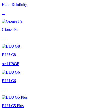
Haier I6 Infinity
...
Gionee F9
...
BLU G8
от 11'283₽
BLU G6
...
BLU G5 Plus