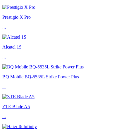
Prestigio X Pro
...
Alcatel 1S
...
BQ Mobile BQ-5535L Strike Power Plus
...
ZTE Blade A5
...