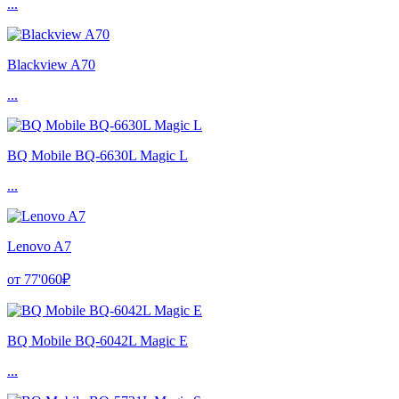
...
Blackview A70
...
BQ Mobile BQ-6630L Magic L
...
Lenovo A7
от 77'060₽
BQ Mobile BQ-6042L Magic E
...