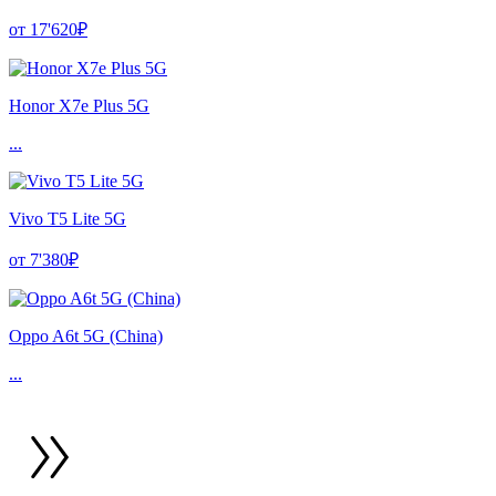
от 17'620₽
Honor X7e Plus 5G
...
Vivo T5 Lite 5G
от 7'380₽
Oppo A6t 5G (China)
...