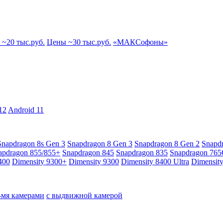
~20 тыс.руб.
Цены ~30 тыс.руб.
«МАКСофоны»
12
Android 11
Snapdragon 8s Gen 3
Snapdragon 8 Gen 3
Snapdragon 8 Gen 2
Snapd
apdragon 855/855+
Snapdragon 845
Snapdragon 835
Snapdragon 76
400
Dimensity 9300+
Dimensity 9300
Dimensity 8400 Ultra
Dimensit
4-мя камерами
с выдвижной камерой