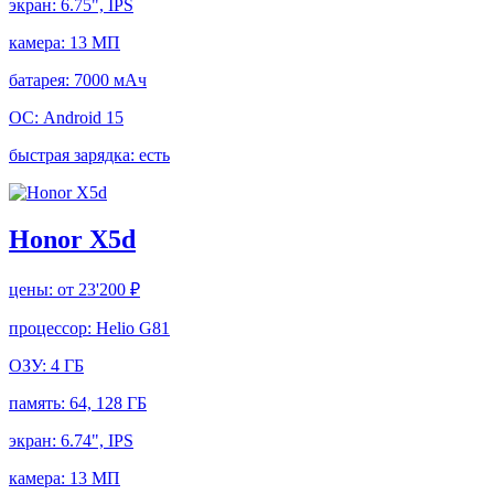
экран:
6.75", IPS
камера:
13 МП
батарея:
7000 мАч
ОС:
Android 15
быстрая зарядка:
есть
Honor X5d
цены:
от 23'200 ₽
процессор:
Helio G81
ОЗУ:
4 ГБ
память:
64, 128 ГБ
экран:
6.74", IPS
камера:
13 МП