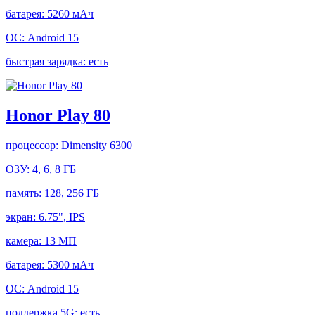
батарея:
5260 мАч
ОС:
Android 15
быстрая зарядка:
есть
Honor Play 80
процессор:
Dimensity 6300
ОЗУ:
4, 6, 8 ГБ
память:
128, 256 ГБ
экран:
6.75", IPS
камера:
13 МП
батарея:
5300 мАч
ОС:
Android 15
поддержка 5G:
есть