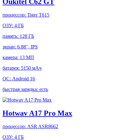
Oukitel C62 GT
процессор:
Tiger T615
ОЗУ:
4 ГБ
память:
128 ГБ
экран:
6.88", IPS
камера:
13 МП
батарея:
5150 мАч
ОС:
Android 16
быстрая зарядка:
есть
Hotwav A17 Pro Max
процессор:
ASR ASR8662
ОЗУ:
4 ГБ