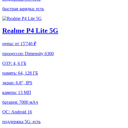
быстрая зарядка:
есть
Realme P4 Lite 5G
цены:
от 15'746 ₽
процессор:
Dimensity 6300
ОЗУ:
4, 6 ГБ
память:
64, 128 ГБ
экран:
6.8", IPS
камера:
13 МП
батарея:
7000 мАч
ОС:
Android 16
поддержка 5G:
есть