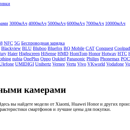
тивки
рами
3000мАч
4000мАч
5000мАч
6000мАч
7000мАч
10000мАч
68
NFC
5G
Беспроводная зарядка
Blackview
BLU
Bluboo
Bluefox
BQ Mobile
CAT
Conquest
Coolpad
ury
Haier
Highscreen
HiSense
HMD
HomTom
Honor
Hotwav
HTC
othing
nubia
OnePlus
Oppo
Oukitel
Panasonic
Philips
Phonemax
PO
Ulefone
UMIDIGI
Unihertz
Vernee
Vertu
Vivo
VKworld
Vodafone
Vo
ьными камерами
десь вы найдете модели от Xiaomi, Huawei Honor и других прои
арактеристики смартфонов и лучшие цены для покупки.