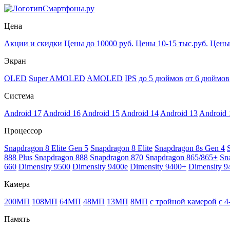
Смартфоны.ру
Цена
Акции и скидки
Цены до 10000 руб.
Цены 10-15 тыс.руб.
Цены 
Экран
OLED
Super AMOLED
AMOLED
IPS
до 5 дюймов
от 6 дюймов
Система
Android 17
Android 16
Android 15
Android 14
Android 13
Android 
Процессор
Snapdragon 8 Elite Gen 5
Snapdragon 8 Elite
Snapdragon 8s Gen 4
888 Plus
Snapdragon 888
Snapdragon 870
Snapdragon 865/865+
Sn
660
Dimensity 9500
Dimensity 9400e
Dimensity 9400+
Dimensity 9
Камера
200МП
108МП
64МП
48МП
13МП
8МП
с тройной камерой
с 
Память