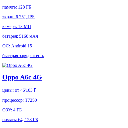
память:
128 ГБ
экран:
6.75", IPS
камера:
13 МП
батарея:
5160 мАч
ОС:
Android 15
быстрая зарядка:
есть
Oppo A6c 4G
цены:
от 46'103 ₽
процессор:
T7250
ОЗУ:
4 ГБ
память:
64, 128 ГБ