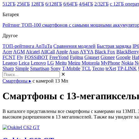
512ГБ
256ГБ
128ГБ
6/128ГБ
6/64ГБ
4/64ГБ
2/32ГБ
с 12ГБ опера
Батарея
Рейтинг ТОП-100 смартфонов с самыми мощными аккумулято
Другое
ТОП-рейтинга AnTuTu
Сравнения моделей
Быстрая зарядка
IP
Acer
AGM
Alcatel
AllCall
Apple
Asus
AYYA
Black Fox
BlackBerry
FCNT
Fly
FOSSiBOT
FreeYond
Fujitsu
Gigaset
Gionee
Google
Haf
Leagoo
Leica
Lenovo
LG
Meitu
Meizu
Motorola
MyPhone
Nokia
N
Sharp
Simple
Smartisan
Sony
T-Mobile
TCL
Tecno
teXet
TP-LINK
✕
Смартфоны
▸
с камерой 13 Мп
Смартфоны с 13-мегапиксел
В каталоге представлены все смартфоны с камерами на 13МП. З
высоким разрешением в 13 мегапикселей. Также вы увидите х