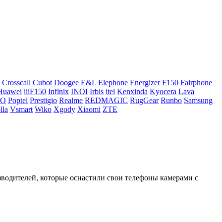
Crosscall
Cubot
Doogee
E&L
Elephone
Energizer
F150
Fairphone
Huawei
iiiF150
Infinix
INOI
Irbis
itel
Kenxinda
Kyocera
Lava
CO
Poptel
Prestigio
Realme
REDMAGIC
RugGear
Runbo
Samsung
lla
Vsmart
Wiko
Xgody
Xiaomi
ZTE
зводителей, которые оснастили свои телефоны камерами с