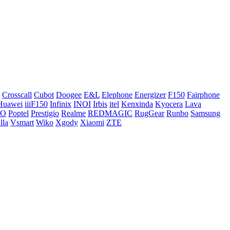
Crosscall
Cubot
Doogee
E&L
Elephone
Energizer
F150
Fairphone
Huawei
iiiF150
Infinix
INOI
Irbis
itel
Kenxinda
Kyocera
Lava
CO
Poptel
Prestigio
Realme
REDMAGIC
RugGear
Runbo
Samsung
lla
Vsmart
Wiko
Xgody
Xiaomi
ZTE