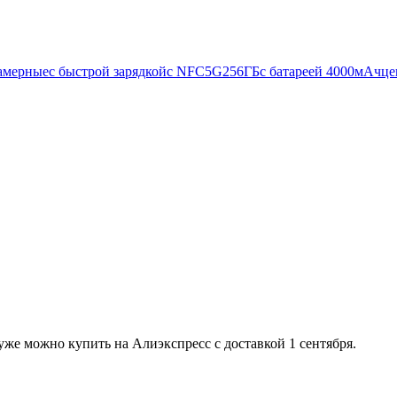
камерные
с быстрой зарядкой
с NFC
5G
256ГБ
с батареей 4000мАч
це
 уже можно купить на Алиэкспресс с доставкой 1 сентября.