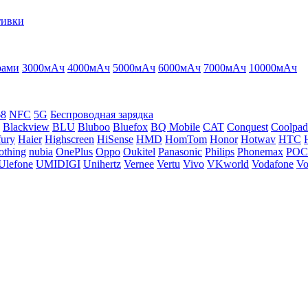
тивки
рами
3000мАч
4000мАч
5000мАч
6000мАч
7000мАч
10000мАч
68
NFC
5G
Беспроводная зарядка
Blackview
BLU
Bluboo
Bluefox
BQ Mobile
CAT
Conquest
Coolpad
ury
Haier
Highscreen
HiSense
HMD
HomTom
Honor
Hotwav
HTC
othing
nubia
OnePlus
Oppo
Oukitel
Panasonic
Philips
Phonemax
PO
Ulefone
UMIDIGI
Unihertz
Vernee
Vertu
Vivo
VKworld
Vodafone
Vo