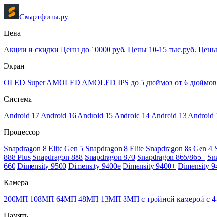
Смартфоны.ру
Цена
Акции и скидки
Цены до 10000 руб.
Цены 10-15 тыс.руб.
Цены 
Экран
OLED
Super AMOLED
AMOLED
IPS
до 5 дюймов
от 6 дюймов
Система
Android 17
Android 16
Android 15
Android 14
Android 13
Android 
Процессор
Snapdragon 8 Elite Gen 5
Snapdragon 8 Elite
Snapdragon 8s Gen 4
888 Plus
Snapdragon 888
Snapdragon 870
Snapdragon 865/865+
Sn
660
Dimensity 9500
Dimensity 9400e
Dimensity 9400+
Dimensity 9
Камера
200МП
108МП
64МП
48МП
13МП
8МП
с тройной камерой
с 
Память