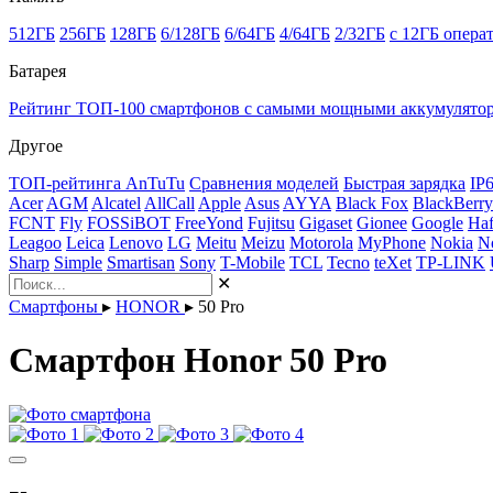
512ГБ
256ГБ
128ГБ
6/128ГБ
6/64ГБ
4/64ГБ
2/32ГБ
с 12ГБ опера
Батарея
Рейтинг ТОП-100 смартфонов с самыми мощными аккумулято
Другое
ТОП-рейтинга AnTuTu
Сравнения моделей
Быстрая зарядка
IP
Acer
AGM
Alcatel
AllCall
Apple
Asus
AYYA
Black Fox
BlackBerry
FCNT
Fly
FOSSiBOT
FreeYond
Fujitsu
Gigaset
Gionee
Google
Haf
Leagoo
Leica
Lenovo
LG
Meitu
Meizu
Motorola
MyPhone
Nokia
N
Sharp
Simple
Smartisan
Sony
T-Mobile
TCL
Tecno
teXet
TP-LINK
✕
Смартфоны
▸
HONOR
▸
50 Pro
Смартфон Honor 50 Pro