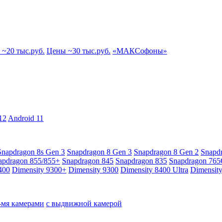
~20 тыс.руб.
Цены ~30 тыс.руб.
«МАКСофоны»
12
Android 11
Snapdragon 8s Gen 3
Snapdragon 8 Gen 3
Snapdragon 8 Gen 2
Snapd
apdragon 855/855+
Snapdragon 845
Snapdragon 835
Snapdragon 76
400
Dimensity 9300+
Dimensity 9300
Dimensity 8400 Ultra
Dimensit
4-мя камерами
с выдвижной камерой