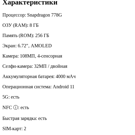
Характеристики
Процессор:
Snapdragon 778G
ОЗУ (RAM):
8 ГБ
Память (ROM):
256 ГБ
Экран:
6.72", AMOLED
Камера:
108МП, 4-сенсорная
Селфи-камера:
32МП / двойная
Аккумуляторная батарея:
4000 мАч
Операционная система:
Android 11
5G:
есть
NFC ⓘ:
есть
Быстрая зарядка:
есть
SIM-карт:
2