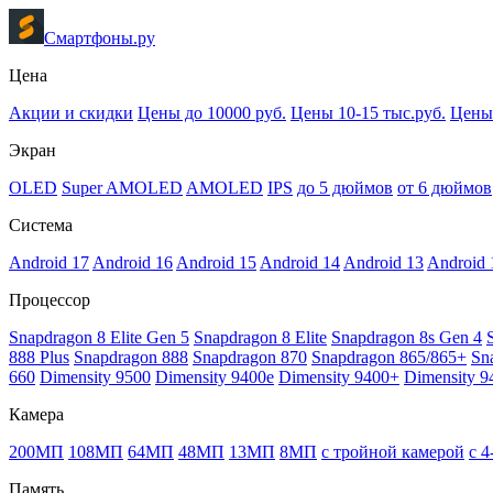
Смартфоны.ру
Цена
Акции и скидки
Цены до 10000 руб.
Цены 10-15 тыс.руб.
Цены 
Экран
OLED
Super AMOLED
AMOLED
IPS
до 5 дюймов
от 6 дюймов
Система
Android 17
Android 16
Android 15
Android 14
Android 13
Android 
Процессор
Snapdragon 8 Elite Gen 5
Snapdragon 8 Elite
Snapdragon 8s Gen 4
888 Plus
Snapdragon 888
Snapdragon 870
Snapdragon 865/865+
Sn
660
Dimensity 9500
Dimensity 9400e
Dimensity 9400+
Dimensity 9
Камера
200МП
108МП
64МП
48МП
13МП
8МП
с тройной камерой
с 
Память