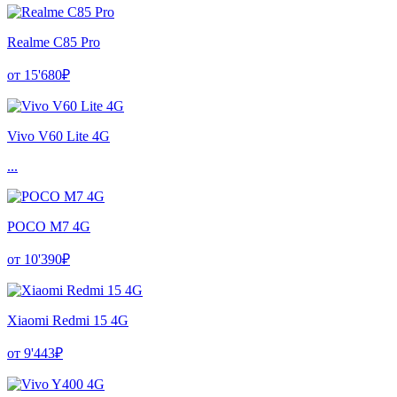
Realme C85 Pro
от 15'680₽
Vivo V60 Lite 4G
...
POCO M7 4G
от 10'390₽
Xiaomi Redmi 15 4G
от 9'443₽