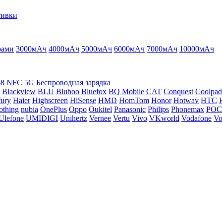
тивки
рами
3000мАч
4000мАч
5000мАч
6000мАч
7000мАч
10000мАч
68
NFC
5G
Беспроводная зарядка
Blackview
BLU
Bluboo
Bluefox
BQ Mobile
CAT
Conquest
Coolpad
ury
Haier
Highscreen
HiSense
HMD
HomTom
Honor
Hotwav
HTC
othing
nubia
OnePlus
Oppo
Oukitel
Panasonic
Philips
Phonemax
PO
Ulefone
UMIDIGI
Unihertz
Vernee
Vertu
Vivo
VKworld
Vodafone
Vo