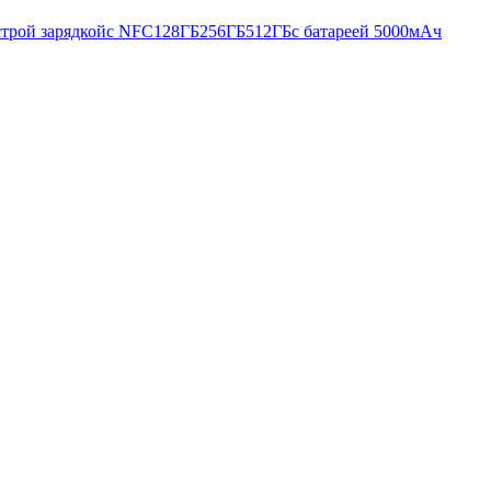
строй зарядкой
с NFC
128ГБ
256ГБ
512ГБ
с батареей 5000мАч