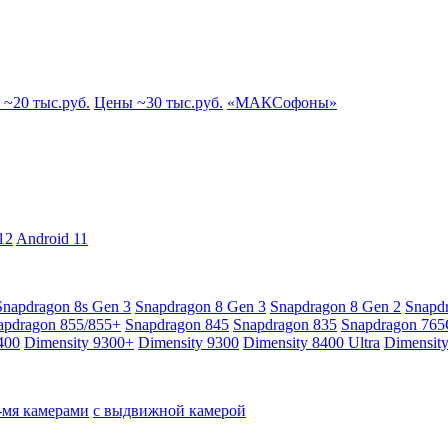
~20 тыс.руб.
Цены ~30 тыс.руб.
«МАКСофоны»
12
Android 11
Snapdragon 8s Gen 3
Snapdragon 8 Gen 3
Snapdragon 8 Gen 2
Snapd
apdragon 855/855+
Snapdragon 845
Snapdragon 835
Snapdragon 76
400
Dimensity 9300+
Dimensity 9300
Dimensity 8400 Ultra
Dimensit
4-мя камерами
с выдвижной камерой