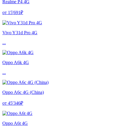
Realme P4 4G
от 15'691₽
Vivo Y31d Pro 4G
...
Oppo A6k 4G
...
Oppo A6c 4G (China)
от 45'346₽
Oppo A6t 4G