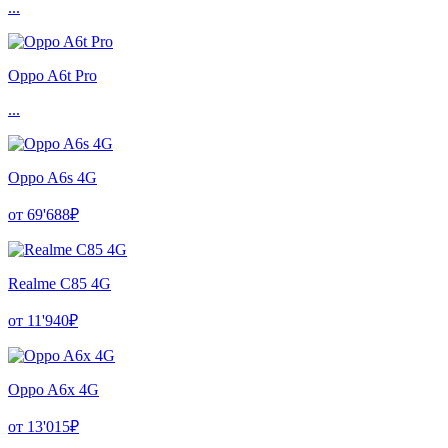
...
Oppo A6t Pro
...
Oppo A6s 4G
от 69'688₽
Realme C85 4G
от 11'940₽
Oppo A6x 4G
от 13'015₽