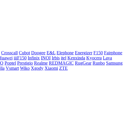
Crosscall
Cubot
Doogee
E&L
Elephone
Energizer
F150
Fairphone
Huawei
iiiF150
Infinix
INOI
Irbis
itel
Kenxinda
Kyocera
Lava
CO
Poptel
Prestigio
Realme
REDMAGIC
RugGear
Runbo
Samsung
lla
Vsmart
Wiko
Xgody
Xiaomi
ZTE