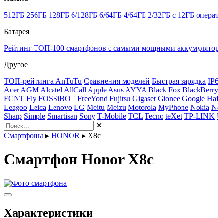
512ГБ
256ГБ
128ГБ
6/128ГБ
6/64ГБ
4/64ГБ
2/32ГБ
с 12ГБ опера
Батарея
Рейтинг ТОП-100 смартфонов с самыми мощными аккумулято
Другое
ТОП-рейтинга AnTuTu
Сравнения моделей
Быстрая зарядка
IP
Acer
AGM
Alcatel
AllCall
Apple
Asus
AYYA
Black Fox
BlackBerry
FCNT
Fly
FOSSiBOT
FreeYond
Fujitsu
Gigaset
Gionee
Google
Haf
Leagoo
Leica
Lenovo
LG
Meitu
Meizu
Motorola
MyPhone
Nokia
N
Sharp
Simple
Smartisan
Sony
T-Mobile
TCL
Tecno
teXet
TP-LINK
✕
Смартфоны
▸
HONOR
▸
X8c
Смартфон Honor X8c
Характеристики