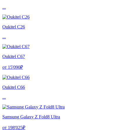
...
Oukitel C26
...
Oukitel C67
от 15'090₽
Oukitel C66
...
Samsung Galaxy Z Fold8 Ultra
от 198'025₽