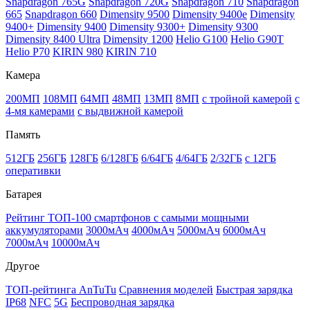
Snapdragon 765G
Snapdragon 720G
Snapdragon 710
Snapdragon
665
Snapdragon 660
Dimensity 9500
Dimensity 9400e
Dimensity
9400+
Dimensity 9400
Dimensity 9300+
Dimensity 9300
Dimensity 8400 Ultra
Dimensity 1200
Helio G100
Helio G90T
Helio P70
KIRIN 980
KIRIN 710
Камера
200МП
108МП
64МП
48МП
13МП
8МП
с тройной камерой
с
4-мя камерами
с выдвижной камерой
Память
512ГБ
256ГБ
128ГБ
6/128ГБ
6/64ГБ
4/64ГБ
2/32ГБ
с 12ГБ
оперативки
Батарея
Рейтинг ТОП-100 смартфонов с самыми мощными
аккумуляторами
3000мАч
4000мАч
5000мАч
6000мАч
7000мАч
10000мАч
Другое
ТОП-рейтинга AnTuTu
Сравнения моделей
Быстрая зарядка
IP68
NFC
5G
Беспроводная зарядка