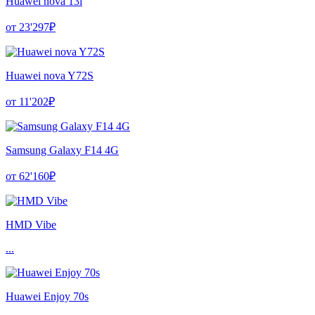
Huawei nova 13i
от 23'297₽
Huawei nova Y72S
от 11'202₽
Samsung Galaxy F14 4G
от 62'160₽
HMD Vibe
...
Huawei Enjoy 70s