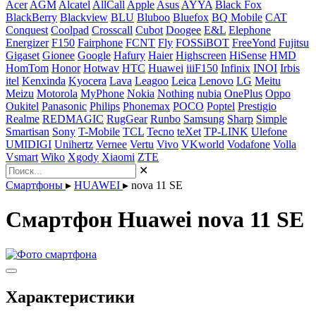
Acer
AGM
Alcatel
AllCall
Apple
Asus
AYYA
Black Fox
BlackBerry
Blackview
BLU
Bluboo
Bluefox
BQ Mobile
CAT
Conquest
Coolpad
Crosscall
Cubot
Doogee
E&L
Elephone
Energizer
F150
Fairphone
FCNT
Fly
FOSSiBOT
FreeYond
Fujitsu
Gigaset
Gionee
Google
Hafury
Haier
Highscreen
HiSense
HMD
HomTom
Honor
Hotwav
HTC
Huawei
iiiF150
Infinix
INOI
Irbis
itel
Kenxinda
Kyocera
Lava
Leagoo
Leica
Lenovo
LG
Meitu
Meizu
Motorola
MyPhone
Nokia
Nothing
nubia
OnePlus
Oppo
Oukitel
Panasonic
Philips
Phonemax
POCO
Poptel
Prestigio
Realme
REDMAGIC
RugGear
Runbo
Samsung
Sharp
Simple
Smartisan
Sony
T-Mobile
TCL
Tecno
teXet
TP-LINK
Ulefone
UMIDIGI
Unihertz
Vernee
Vertu
Vivo
VKworld
Vodafone
Volla
Vsmart
Wiko
Xgody
Xiaomi
ZTE
✕
Смартфоны
▸
HUAWEI
▸
nova 11 SE
Смартфон Huawei nova 11 SE
Характеристики