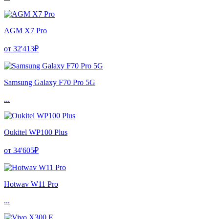
AGM X7 Pro
от 32'413₽
Samsung Galaxy F70 Pro 5G
...
Oukitel WP100 Plus
от 34'605₽
Hotwav W11 Pro
...