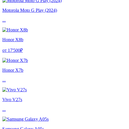
Motorola Moto G Play (2024)
...
Honor X8b
от 17'500₽
Honor X7b
...
Vivo V27s
...
Samsung Galaxy A05s