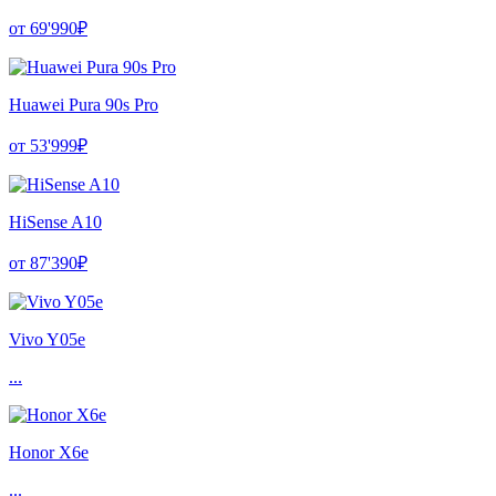
от 69'990₽
Huawei Pura 90s Pro
от 53'999₽
HiSense A10
от 87'390₽
Vivo Y05e
...
Honor X6e
...