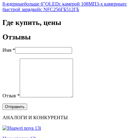
8-ядерные
больше 6"
OLED
с камерой 108МП
3-х камерные
с
быстрой зарядкой
с NFC
256ГБ
512ГБ
Где купить, цены
Отзывы
Имя *
Отзыв *
АНАЛОГИ И КОНКУРЕНТЫ