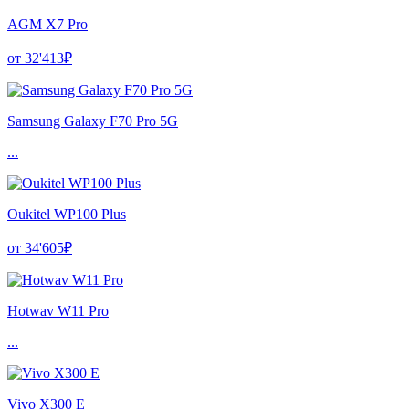
AGM X7 Pro
от 32'413₽
Samsung Galaxy F70 Pro 5G
...
Oukitel WP100 Plus
от 34'605₽
Hotwav W11 Pro
...
Vivo X300 E