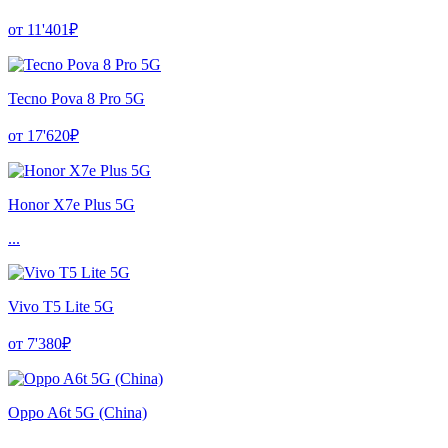
от 11'401₽
Tecno Pova 8 Pro 5G
от 17'620₽
Honor X7e Plus 5G
...
Vivo T5 Lite 5G
от 7'380₽
Oppo A6t 5G (China)
...