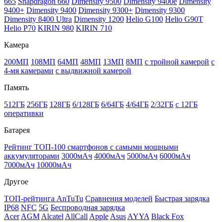
665
Snapdragon 660
Dimensity 9500
Dimensity 9400e
Dimensity
9400+
Dimensity 9400
Dimensity 9300+
Dimensity 9300
Dimensity 8400 Ultra
Dimensity 1200
Helio G100
Helio G90T
Helio P70
KIRIN 980
KIRIN 710
Камера
200МП
108МП
64МП
48МП
13МП
8МП
с тройной камерой
с
4-мя камерами
с выдвижной камерой
Память
512ГБ
256ГБ
128ГБ
6/128ГБ
6/64ГБ
4/64ГБ
2/32ГБ
с 12ГБ
оперативки
Батарея
Рейтинг ТОП-100 смартфонов с самыми мощными
аккумуляторами
3000мАч
4000мАч
5000мАч
6000мАч
7000мАч
10000мАч
Другое
ТОП-рейтинга AnTuTu
Сравнения моделей
Быстрая зарядка
IP68
NFC
5G
Беспроводная зарядка
Acer
AGM
Alcatel
AllCall
Apple
Asus
AYYA
Black Fox