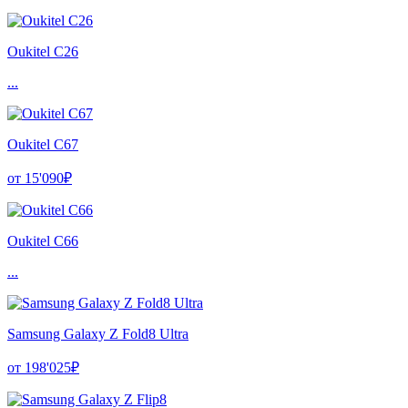
Oukitel C26
...
Oukitel C67
от 15'090₽
Oukitel C66
...
Samsung Galaxy Z Fold8 Ultra
от 198'025₽