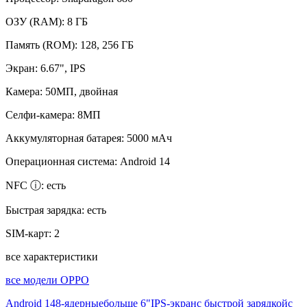
ОЗУ (RAM):
8 ГБ
Память (ROM):
128, 256 ГБ
Экран:
6.67", IPS
Камера:
50МП, двойная
Селфи-камера:
8МП
Аккумуляторная батарея:
5000 мАч
Операционная система:
Android 14
NFC ⓘ:
есть
Быстрая зарядка:
есть
SIM-карт:
2
все характеристики
все модели OPPO
Android 14
8-ядерные
больше 6"
IPS-экран
с быстрой зарядкой
с