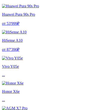
Huawei Pura 90s Pro
от 53'999₽
HiSense A10
от 87'390₽
Vivo Y05e
...
Honor X6e
...