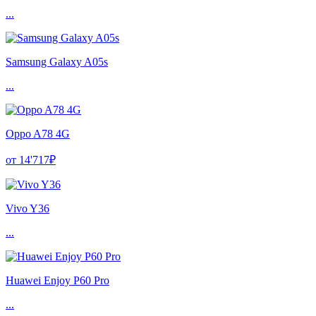
...
Samsung Galaxy A05s
...
Oppo A78 4G
от 14'717₽
Vivo Y36
...
Huawei Enjoy P60 Pro
...