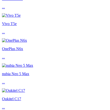
...
Vivo T5e
...
OnePlus N6x
...
nubia Neo 5 Max
...
Oukitel C17
...