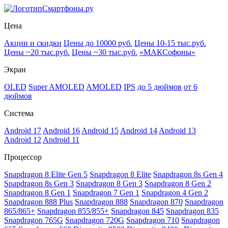
Смартфоны.ру
Цена
Акции и скидки
Цены до 10000 руб.
Цены 10-15 тыс.руб.
Цены ~20 тыс.руб.
Цены ~30 тыс.руб.
«МАКСофоны»
Экран
OLED
Super AMOLED
AMOLED
IPS
до 5 дюймов
от 6
дюймов
Система
Android 17
Android 16
Android 15
Android 14
Android 13
Android 12
Android 11
Процессор
Snapdragon 8 Elite Gen 5
Snapdragon 8 Elite
Snapdragon 8s Gen 4
Snapdragon 8s Gen 3
Snapdragon 8 Gen 3
Snapdragon 8 Gen 2
Snapdragon 8 Gen 1
Snapdragon 7 Gen 1
Snapdragon 4 Gen 2
Snapdragon 888 Plus
Snapdragon 888
Snapdragon 870
Snapdragon
865/865+
Snapdragon 855/855+
Snapdragon 845
Snapdragon 835
Snapdragon 765G
Snapdragon 720G
Snapdragon 710
Snapdragon