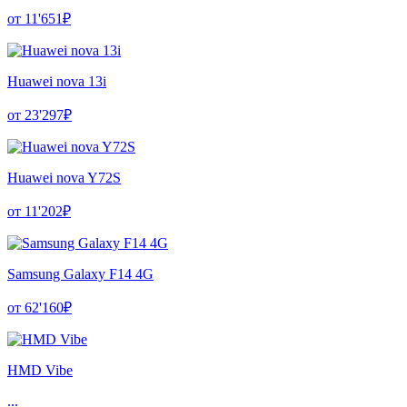
от 11'651₽
Huawei nova 13i
от 23'297₽
Huawei nova Y72S
от 11'202₽
Samsung Galaxy F14 4G
от 62'160₽
HMD Vibe
...