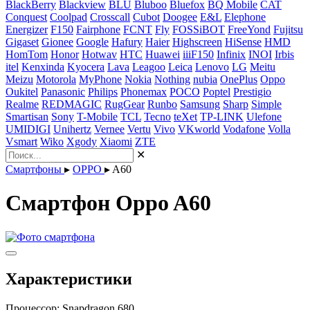
BlackBerry
Blackview
BLU
Bluboo
Bluefox
BQ Mobile
CAT
Conquest
Coolpad
Crosscall
Cubot
Doogee
E&L
Elephone
Energizer
F150
Fairphone
FCNT
Fly
FOSSiBOT
FreeYond
Fujitsu
Gigaset
Gionee
Google
Hafury
Haier
Highscreen
HiSense
HMD
HomTom
Honor
Hotwav
HTC
Huawei
iiiF150
Infinix
INOI
Irbis
itel
Kenxinda
Kyocera
Lava
Leagoo
Leica
Lenovo
LG
Meitu
Meizu
Motorola
MyPhone
Nokia
Nothing
nubia
OnePlus
Oppo
Oukitel
Panasonic
Philips
Phonemax
POCO
Poptel
Prestigio
Realme
REDMAGIC
RugGear
Runbo
Samsung
Sharp
Simple
Smartisan
Sony
T-Mobile
TCL
Tecno
teXet
TP-LINK
Ulefone
UMIDIGI
Unihertz
Vernee
Vertu
Vivo
VKworld
Vodafone
Volla
Vsmart
Wiko
Xgody
Xiaomi
ZTE
✕
Смартфоны
▸
OPPO
▸
A60
Смартфон Oppo A60
Характеристики
Процессор:
Snapdragon 680