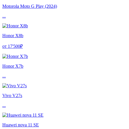
Motorola Moto G Play (2024)
...
Honor X8b
от 17'500₽
Honor X7b
...
Vivo V27s
...
Huawei nova 11 SE