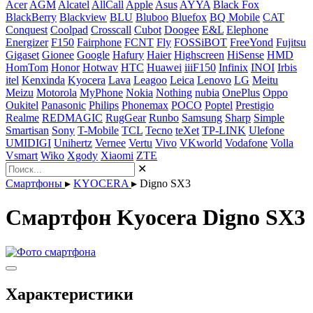
Acer
AGM
Alcatel
AllCall
Apple
Asus
AYYA
Black Fox
BlackBerry
Blackview
BLU
Bluboo
Bluefox
BQ Mobile
CAT
Conquest
Coolpad
Crosscall
Cubot
Doogee
E&L
Elephone
Energizer
F150
Fairphone
FCNT
Fly
FOSSiBOT
FreeYond
Fujitsu
Gigaset
Gionee
Google
Hafury
Haier
Highscreen
HiSense
HMD
HomTom
Honor
Hotwav
HTC
Huawei
iiiF150
Infinix
INOI
Irbis
itel
Kenxinda
Kyocera
Lava
Leagoo
Leica
Lenovo
LG
Meitu
Meizu
Motorola
MyPhone
Nokia
Nothing
nubia
OnePlus
Oppo
Oukitel
Panasonic
Philips
Phonemax
POCO
Poptel
Prestigio
Realme
REDMAGIC
RugGear
Runbo
Samsung
Sharp
Simple
Smartisan
Sony
T-Mobile
TCL
Tecno
teXet
TP-LINK
Ulefone
UMIDIGI
Unihertz
Vernee
Vertu
Vivo
VKworld
Vodafone
Volla
Vsmart
Wiko
Xgody
Xiaomi
ZTE
✕
Смартфоны
▸
KYOCERA
▸
Digno SX3
Смартфон Kyocera Digno SX3
Характеристики