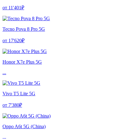
от 11'401₽
Tecno Pova 8 Pro 5G
от 17'620₽
Honor X7e Plus 5G
...
Vivo T5 Lite 5G
от 7'380₽
Oppo A6t 5G (China)
...