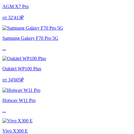
AGM X7 Pro
от 32'413₽
Samsung Galaxy F70 Pro 5G
...
Oukitel WP100 Plus
от 34'605₽
Hotwav W11 Pro
...
Vivo X300 E