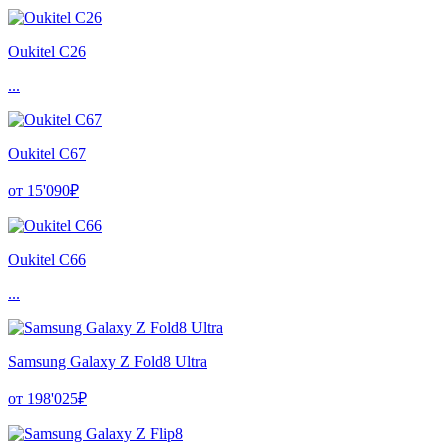
Oukitel C26
...
Oukitel C67
от 15'090₽
Oukitel C66
...
Samsung Galaxy Z Fold8 Ultra
от 198'025₽