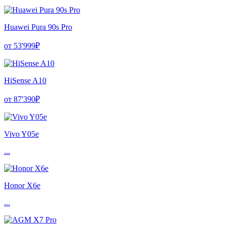
Huawei Pura 90s Pro
от 53'999₽
HiSense A10
от 87'390₽
Vivo Y05e
...
Honor X6e
...