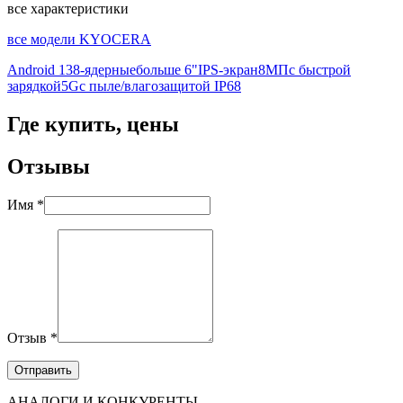
все характеристики
все модели KYOCERA
Android 13
8-ядерные
больше 6"
IPS-экран
8МП
с быстрой
зарядкой
5G
с пыле/влагозащитой IP68
Где купить, цены
Отзывы
Имя *
Отзыв *
АНАЛОГИ И КОНКУРЕНТЫ