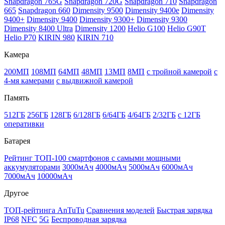
Snapdragon 765G
Snapdragon 720G
Snapdragon 710
Snapdragon
665
Snapdragon 660
Dimensity 9500
Dimensity 9400e
Dimensity
9400+
Dimensity 9400
Dimensity 9300+
Dimensity 9300
Dimensity 8400 Ultra
Dimensity 1200
Helio G100
Helio G90T
Helio P70
KIRIN 980
KIRIN 710
Камера
200МП
108МП
64МП
48МП
13МП
8МП
с тройной камерой
с
4-мя камерами
с выдвижной камерой
Память
512ГБ
256ГБ
128ГБ
6/128ГБ
6/64ГБ
4/64ГБ
2/32ГБ
с 12ГБ
оперативки
Батарея
Рейтинг ТОП-100 смартфонов с самыми мощными
аккумуляторами
3000мАч
4000мАч
5000мАч
6000мАч
7000мАч
10000мАч
Другое
ТОП-рейтинга AnTuTu
Сравнения моделей
Быстрая зарядка
IP68
NFC
5G
Беспроводная зарядка