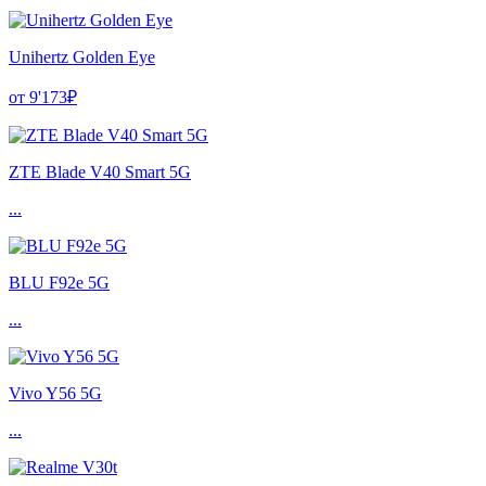
Unihertz Golden Eye
от 9'173₽
ZTE Blade V40 Smart 5G
...
BLU F92e 5G
...
Vivo Y56 5G
...