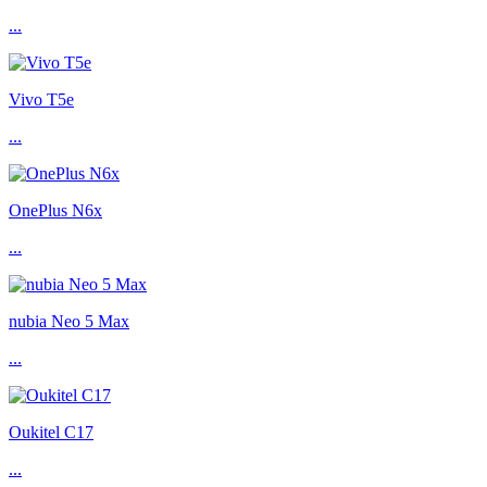
...
Vivo T5e
...
OnePlus N6x
...
nubia Neo 5 Max
...
Oukitel C17
...