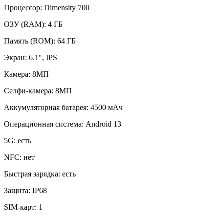
Процессор:
Dimensity 700
ОЗУ (RAM):
4 ГБ
Память (ROM):
64 ГБ
Экран:
6.1", IPS
Камера:
8МП
Селфи-камера:
8МП
Аккумуляторная батарея:
4500 мАч
Операционная система:
Android 13
5G:
есть
NFC:
нет
Быстрая зарядка:
есть
Защита:
IP68
SIM-карт:
1