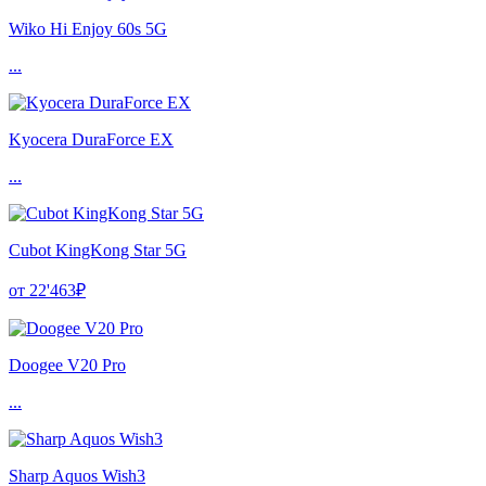
Wiko Hi Enjoy 60s 5G
...
Kyocera DuraForce EX
...
Cubot KingKong Star 5G
от 22'463₽
Doogee V20 Pro
...
Sharp Aquos Wish3