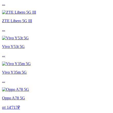
...
ZTE Libero 5G III
...
Vivo Y53t 5G
...
Vivo Y35m 5G
...
Oppo A78 5G
от 14'717₽