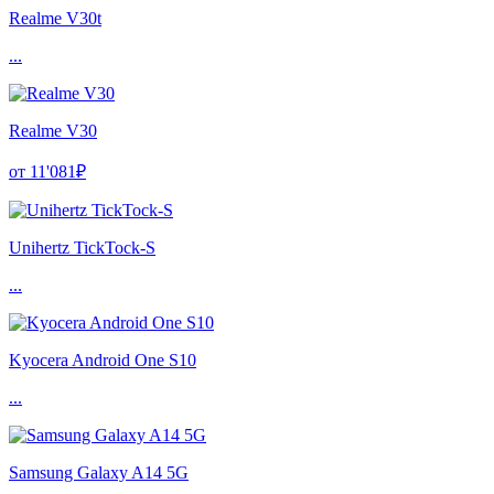
Realme V30t
...
Realme V30
от 11'081₽
Unihertz TickTock-S
...
Kyocera Android One S10
...
Samsung Galaxy A14 5G