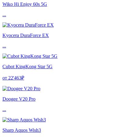
Wiko Hi Enjoy 60s 5G
...
Kyocera DuraForce EX
...
Cubot KingKong Star 5G
от 22'463₽
Doogee V20 Pro
...
Sharp Aquos Wish3