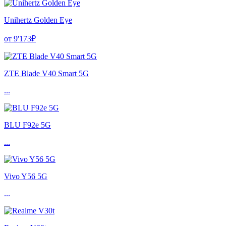
Unihertz Golden Eye
от 9'173₽
ZTE Blade V40 Smart 5G
...
BLU F92e 5G
...
Vivo Y56 5G
...