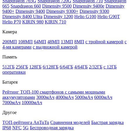
Snapdragon 765G
Snapdragon 720G
Snapdragon 710
Snapdragon
665
Snapdragon 660
Dimensity 9500
Dimensity 9400e
Dimensity
9400+
Dimensity 9400
Dimensity 9300+
Dimensity 9300
Dimensity 8400 Ultra
Dimensity 1200
Helio G100
Helio G90T
Helio P70
KIRIN 980
KIRIN 710
Камера
200МП
108МП
64МП
48МП
13МП
8МП
с тройной камерой
с
4-мя камерами
с выдвижной камерой
Память
512ГБ
256ГБ
128ГБ
6/128ГБ
6/64ГБ
4/64ГБ
2/32ГБ
с 12ГБ
оперативки
Батарея
Рейтинг ТОП-100 смартфонов с самыми мощными
аккумуляторами
3000мАч
4000мАч
5000мАч
6000мАч
7000мАч
10000мАч
Другое
ТОП-рейтинга AnTuTu
Сравнения моделей
Быстрая зарядка
IP68
NFC
5G
Беспроводная зарядка