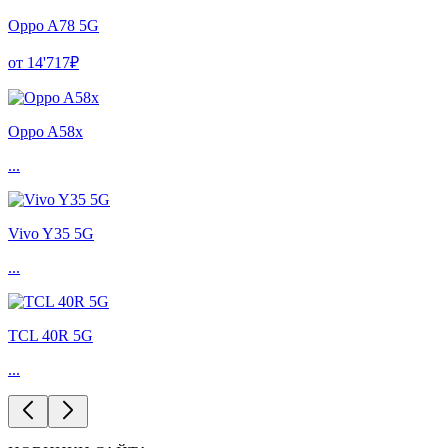
Oppo A78 5G
от 14'717₽
Oppo A58x
...
Vivo Y35 5G
...
TCL 40R 5G
...