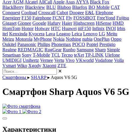
Acer
AGM
Alcatel
AllCall
Apple
Asus
AYYA
Black Fox
BlackBerry
Blackview
BLU
Bluboo
Bluefox
BQ Mobile
CAT
Conquest
Coolpad
Crosscall
Cubot
Doogee
E&L
Elephone
Energizer
F150
Fairphone
FCNT
Fly
FOSSiBOT
FreeYond
Fujitsu
Gigaset
Gionee
Google
Hafury
Haier
Highscreen
HiSense
HMD
HomTom
Honor
Hotwav
HTC
Huawei
iiiF150
Infinix
INOI
Irbis
itel
Kenxinda
Kyocera
Lava
Leagoo
Leica
Lenovo
LG
Meitu
Meizu
Motorola
MyPhone
Nokia
Nothing
nubia
OnePlus
Oppo
Oukitel
Panasonic
Philips
Phonemax
POCO
Poptel
Prestigio
Realme
REDMAGIC
RugGear
Runbo
Samsung
Sharp
Simple
Smartisan
Sony
T-Mobile
TCL
Tecno
teXet
TP-LINK
Ulefone
UMIDIGI
Unihertz
Vernee
Vertu
Vivo
VKworld
Vodafone
Volla
Vsmart
Wiko
Xgody
Xiaomi
ZTE
✕
Смартфоны
▸
SHARP
▸
Aquos V6 5G
Смартфон Sharp Aquos V6 5G
Характеристики