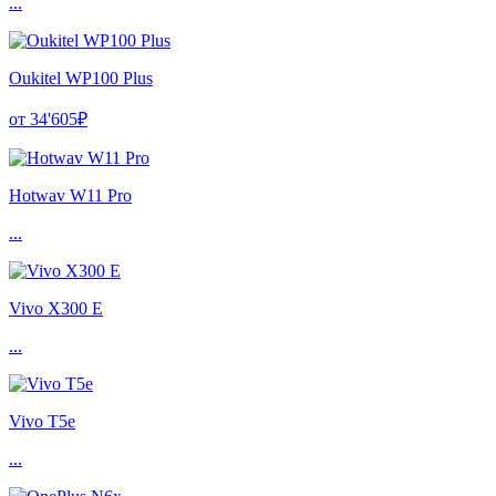
...
Oukitel WP100 Plus
от 34'605₽
Hotwav W11 Pro
...
Vivo X300 E
...
Vivo T5e
...