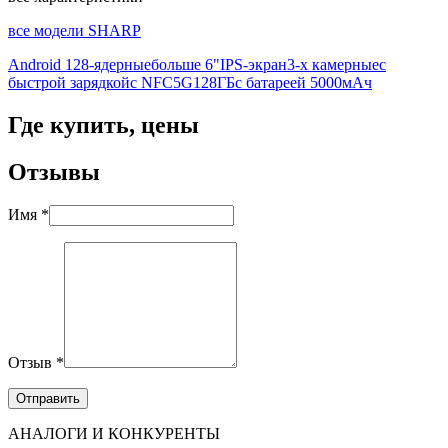
все модели SHARP
Android 12
8-ядерные
больше 6"
IPS-экран
3-х камерные
с
быстрой зарядкой
с NFC
5G
128ГБ
с батареей 5000мАч
Где купить, цены
Отзывы
Имя *
Отзыв *
АНАЛОГИ И КОНКУРЕНТЫ