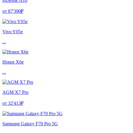
HiSense A10
от 87'390₽
Vivo Y05e
...
Honor X6e
...
AGM X7 Pro
от 32'413₽
Samsung Galaxy F70 Pro 5G