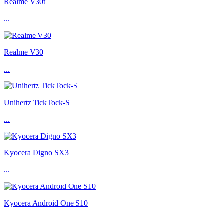
Realme V30t
...
Realme V30
...
Unihertz TickTock-S
...
Kyocera Digno SX3
...
Kyocera Android One S10
...