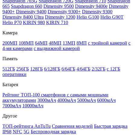
Snapdragon 765G
Snapdragon 720G
Snapdragon 710
Snapdragon
665
Snapdragon 660
Dimensity 9500
Dimensity 9400e
Dimensity
9400+
Dimensity 9400
Dimensity 9300+
Dimensity 9300
Dimensity 8400 Ultra
Dimensity 1200
Helio G100
Helio G90T
Helio P70
KIRIN 980
KIRIN 710
Камера
200МП
108МП
64МП
48МП
13МП
8МП
с тройной камерой
с
4-мя камерами
с выдвижной камерой
Память
512ГБ
256ГБ
128ГБ
6/128ГБ
6/64ГБ
4/64ГБ
2/32ГБ
с 12ГБ
оперативки
Батарея
Рейтинг ТОП-100 смартфонов с самыми мощными
аккумуляторами
3000мАч
4000мАч
5000мАч
6000мАч
7000мАч
10000мАч
Другое
ТОП-рейтинга AnTuTu
Сравнения моделей
Быстрая зарядка
IP68
NFC
5G
Беспроводная зарядка