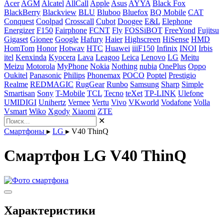
Acer
AGM
Alcatel
AllCall
Apple
Asus
AYYA
Black Fox
BlackBerry
Blackview
BLU
Bluboo
Bluefox
BQ Mobile
CAT
Conquest
Coolpad
Crosscall
Cubot
Doogee
E&L
Elephone
Energizer
F150
Fairphone
FCNT
Fly
FOSSiBOT
FreeYond
Fujitsu
Gigaset
Gionee
Google
Hafury
Haier
Highscreen
HiSense
HMD
HomTom
Honor
Hotwav
HTC
Huawei
iiiF150
Infinix
INOI
Irbis
itel
Kenxinda
Kyocera
Lava
Leagoo
Leica
Lenovo
LG
Meitu
Meizu
Motorola
MyPhone
Nokia
Nothing
nubia
OnePlus
Oppo
Oukitel
Panasonic
Philips
Phonemax
POCO
Poptel
Prestigio
Realme
REDMAGIC
RugGear
Runbo
Samsung
Sharp
Simple
Smartisan
Sony
T-Mobile
TCL
Tecno
teXet
TP-LINK
Ulefone
UMIDIGI
Unihertz
Vernee
Vertu
Vivo
VKworld
Vodafone
Volla
Vsmart
Wiko
Xgody
Xiaomi
ZTE
✕
Смартфоны
▸
LG
▸
V40 ThinQ
Смартфон LG V40 ThinQ
Характеристики