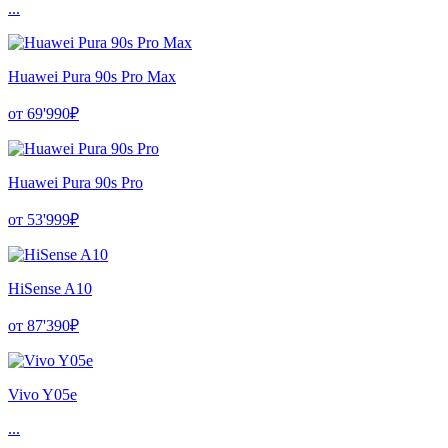
...
Huawei Pura 90s Pro Max
от 69'990₽
Huawei Pura 90s Pro
от 53'999₽
HiSense A10
от 87'390₽
Vivo Y05e
...