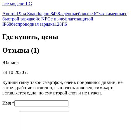
все модели LG
Android 9
на Snapdragon 845
8-ядерные
больше 6"
3-х камерные
с
быстрой зарядкой
с NFC
с пыле/влагозащитой
IP68
беспроводная зарядка
128ГБ
Где купить, цены
Отзывы (1)
Юлиана
24-10-2020 г.
Купили сыну такой смартфон, очень понравился дизайн, не
лагает, работает отлично, сын очень доволен, сим-карта
вставляется одна, но ему второй слот и не нужен.
Имя *