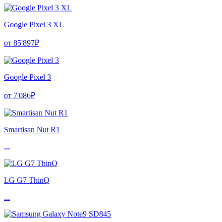
Google Pixel 3 XL
от 85'897₽
Google Pixel 3
от 7'086₽
Smartisan Nut R1
...
LG G7 ThinQ
...