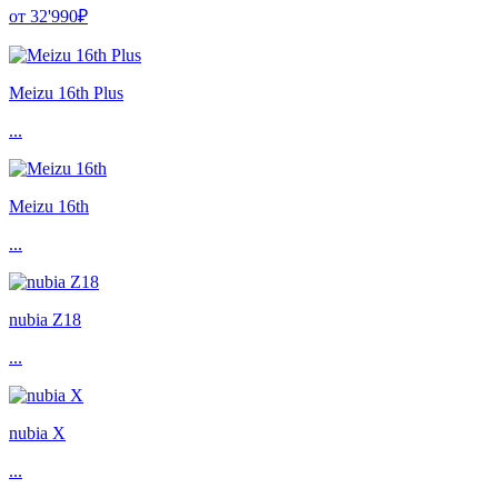
от 32'990₽
Meizu 16th Plus
...
Meizu 16th
...
nubia Z18
...
nubia X
...