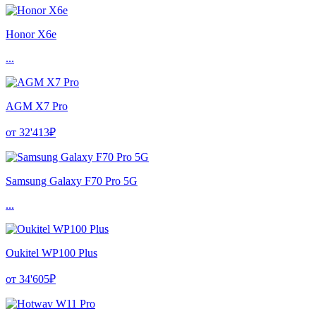
Honor X6e
...
AGM X7 Pro
от 32'413₽
Samsung Galaxy F70 Pro 5G
...
Oukitel WP100 Plus
от 34'605₽