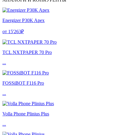
Energizer P30K Apex
от 15'263₽
TCL NXTPAPER 70 Pro
...
FOSSiBOT F116 Pro
...
Volla Phone Plinius Plus
...