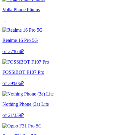
Volla Phone Plinius
...
Realme 16 Pro 5G
от 27'874₽
FOSSiBOT F107 Pro
от 39'606₽
Nothing Phone (3a) Lite
от 21'339₽