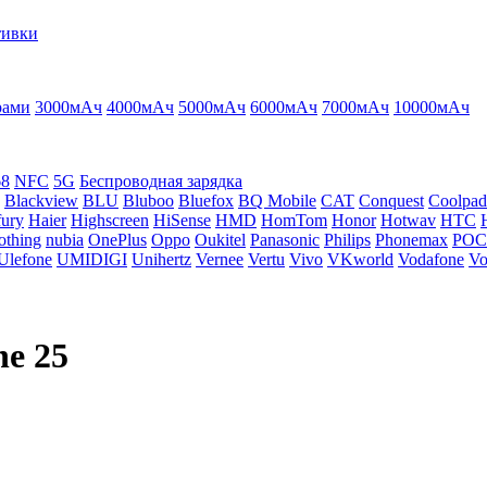
тивки
рами
3000мАч
4000мАч
5000мАч
6000мАч
7000мАч
10000мАч
68
NFC
5G
Беспроводная зарядка
Blackview
BLU
Bluboo
Bluefox
BQ Mobile
CAT
Conquest
Coolpad
ury
Haier
Highscreen
HiSense
HMD
HomTom
Honor
Hotwav
HTC
othing
nubia
OnePlus
Oppo
Oukitel
Panasonic
Philips
Phonemax
PO
Ulefone
UMIDIGI
Unihertz
Vernee
Vertu
Vivo
VKworld
Vodafone
Vo
e 25