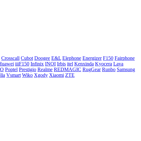
Crosscall
Cubot
Doogee
E&L
Elephone
Energizer
F150
Fairphone
Huawei
iiiF150
Infinix
INOI
Irbis
itel
Kenxinda
Kyocera
Lava
CO
Poptel
Prestigio
Realme
REDMAGIC
RugGear
Runbo
Samsung
lla
Vsmart
Wiko
Xgody
Xiaomi
ZTE