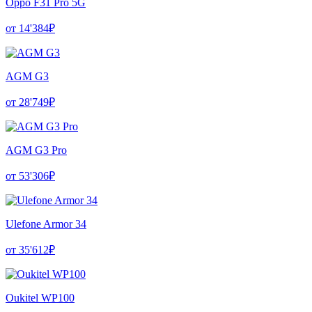
Oppo F31 Pro 5G
от 14'384₽
AGM G3
от 28'749₽
AGM G3 Pro
от 53'306₽
Ulefone Armor 34
от 35'612₽
Oukitel WP100