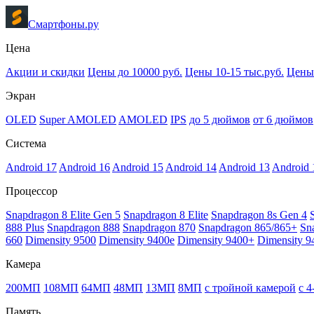
Смартфоны.ру
Цена
Акции и скидки
Цены до 10000 руб.
Цены 10-15 тыс.руб.
Цены 
Экран
OLED
Super AMOLED
AMOLED
IPS
до 5 дюймов
от 6 дюймов
Система
Android 17
Android 16
Android 15
Android 14
Android 13
Android 
Процессор
Snapdragon 8 Elite Gen 5
Snapdragon 8 Elite
Snapdragon 8s Gen 4
888 Plus
Snapdragon 888
Snapdragon 870
Snapdragon 865/865+
Sn
660
Dimensity 9500
Dimensity 9400e
Dimensity 9400+
Dimensity 9
Камера
200МП
108МП
64МП
48МП
13МП
8МП
с тройной камерой
с 
Память