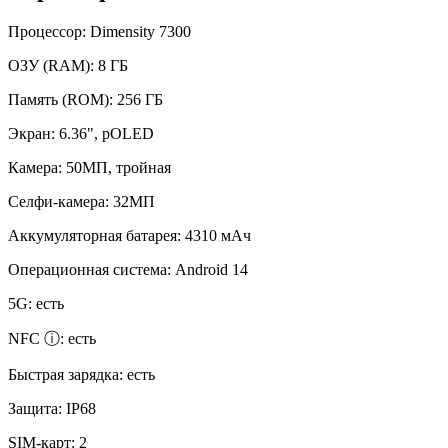
Процессор:
Dimensity 7300
ОЗУ (RAM):
8 ГБ
Память (ROM):
256 ГБ
Экран:
6.36", pOLED
Камера:
50МП, тройная
Селфи-камера:
32МП
Аккумуляторная батарея:
4310 мАч
Операционная система:
Android 14
5G:
есть
NFC ⓘ:
есть
Быстрая зарядка:
есть
Защита:
IP68
SIM-карт:
2