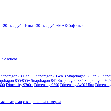
~20 тыс.руб.
Цены ~30 тыс.руб.
«МАКСофоны»
12
Android 11
Snapdragon 8s Gen 3
Snapdragon 8 Gen 3
Snapdragon 8 Gen 2
Snapd
apdragon 855/855+
Snapdragon 845
Snapdragon 835
Snapdragon 76
400
Dimensity 9300+
Dimensity 9300
Dimensity 8400 Ultra
Dimensit
4-мя камерами
с выдвижной камерой