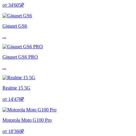
от 34'605₽
Gigaset GS6
...
Gigaset GS6 PRO
...
Realme 15 5G
от 14'478₽
Motorola Moto G100 Pro
от 18'360₽