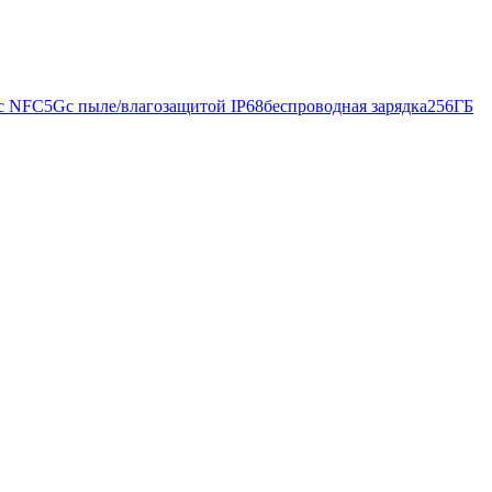
с NFC
5G
с пыле/влагозащитой IP68
беспроводная зарядка
256ГБ