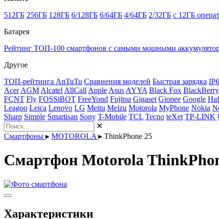
512ГБ
256ГБ
128ГБ
6/128ГБ
6/64ГБ
4/64ГБ
2/32ГБ
с 12ГБ опера
Батарея
Рейтинг ТОП-100 смартфонов с самыми мощными аккумулято
Другое
ТОП-рейтинга AnTuTu
Сравнения моделей
Быстрая зарядка
IP
Acer
AGM
Alcatel
AllCall
Apple
Asus
AYYA
Black Fox
BlackBerry
FCNT
Fly
FOSSiBOT
FreeYond
Fujitsu
Gigaset
Gionee
Google
Haf
Leagoo
Leica
Lenovo
LG
Meitu
Meizu
Motorola
MyPhone
Nokia
N
Sharp
Simple
Smartisan
Sony
T-Mobile
TCL
Tecno
teXet
TP-LINK
✕
Смартфоны
▸
MOTOROLA
▸
ThinkPhone 25
Смартфон Motorola ThinkPhon
Характеристики