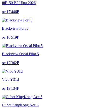
iiiF150 B2 Ultra 2026
от 17'446₽
Blackview Fort 5
от 16'519₽
Blackview Oscal Pilot 5
от 17'362₽
Vivo Y31d
от 19'134₽
Cubot KingKong Ace 5