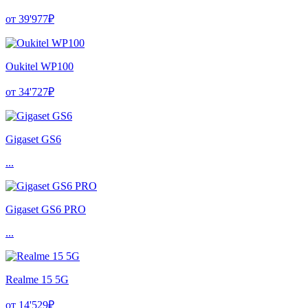
от 39'977₽
Oukitel WP100
от 34'727₽
Gigaset GS6
...
Gigaset GS6 PRO
...
Realme 15 5G
от 14'529₽