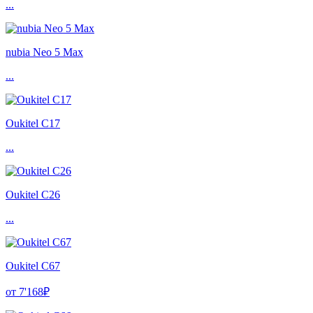
...
nubia Neo 5 Max
...
Oukitel C17
...
Oukitel C26
...
Oukitel C67
от 7'168₽