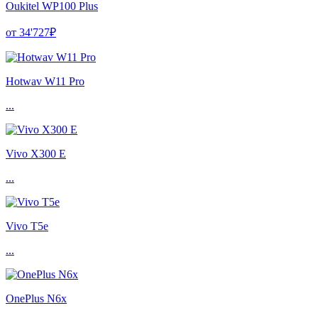
Oukitel WP100 Plus
от 34'727₽
Hotwav W11 Pro
...
Vivo X300 E
...
Vivo T5e
...
OnePlus N6x