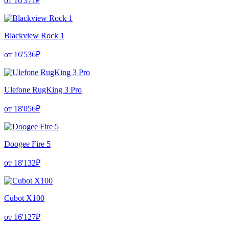
от 16'371₽
Blackview Rock 1
от 16'536₽
Ulefone RugKing 3 Pro
от 18'056₽
Doogee Fire 5
от 18'132₽
Cubot X100
от 16'127₽