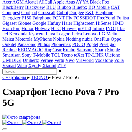
Acer
AGM
Alcatel
AllCall
Apple
Asus
AYYA
Black Fox
BlackBerry
Blackview
BLU
Bluboo
Bluefox
BQ Mobile
CAT
Conquest
Coolpad
Crosscall
Cubot
Doogee
E&L
Elephone
Energizer
F150
Fairphone
FCNT
Fly
FOSSiBOT
FreeYond
Fujitsu
Gigaset
Gionee
Google
Hafury
Haier
Highscreen
HiSense
HMD
HomTom
Honor
Hotwav
HTC
Huawei
iiiF150
Infinix
INOI
Irbis
itel
Kenxinda
Kyocera
Lava
Leagoo
Leica
Lenovo
LG
Meitu
Meizu
Motorola
MyPhone
Nokia
Nothing
nubia
OnePlus
Oppo
Oukitel
Panasonic
Philips
Phonemax
POCO
Poptel
Prestigio
Realme
REDMAGIC
RugGear
Runbo
Samsung
Sharp
Simple
Smartisan
Sony
T-Mobile
TCL
Tecno
teXet
TP-LINK
Ulefone
UMIDIGI
Unihertz
Vernee
Vertu
Vivo
VKworld
Vodafone
Volla
Vsmart
Wiko
Xgody
Xiaomi
ZTE
✕
Смартфоны
▸
TECNO
▸
Pova 7 Pro 5G
Смартфон Tecno Pova 7 Pro
5G