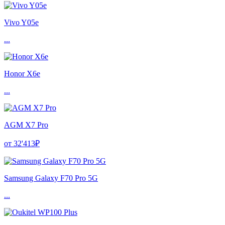
Vivo Y05e
...
Honor X6e
...
AGM X7 Pro
от 32'413₽
Samsung Galaxy F70 Pro 5G
...