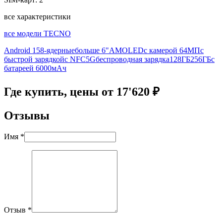
все характеристики
все модели TECNO
Android 15
8-ядерные
больше 6"
AMOLED
с камерой 64МП
с
быстрой зарядкой
с NFC
5G
беспроводная зарядка
128ГБ
256ГБ
с
батареей 6000мАч
Где купить, цены от 17'620 ₽
Отзывы
Имя *
Отзыв *