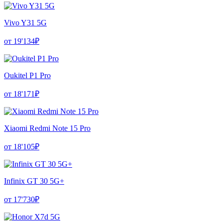
Vivo Y31 5G
от 19'134₽
Oukitel P1 Pro
от 18'171₽
Xiaomi Redmi Note 15 Pro
от 18'105₽
Infinix GT 30 5G+
от 17'730₽