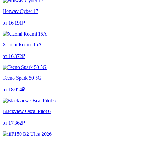
Hotwav Cyber 17
от 16'191₽
Xiaomi Redmi 15A
от 16'372₽
Tecno Spark 50 5G
от 18'054₽
Blackview Oscal Pilot 6
от 17'362₽