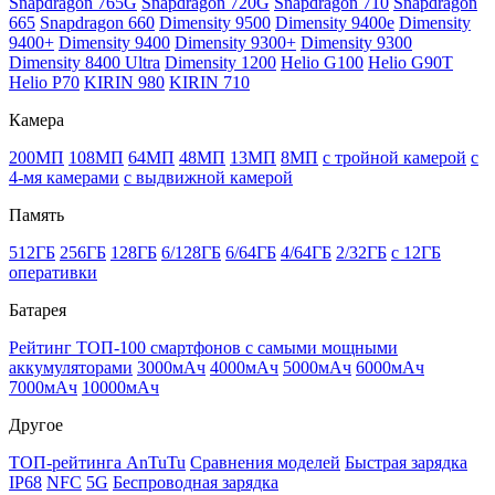
Snapdragon 765G
Snapdragon 720G
Snapdragon 710
Snapdragon
665
Snapdragon 660
Dimensity 9500
Dimensity 9400e
Dimensity
9400+
Dimensity 9400
Dimensity 9300+
Dimensity 9300
Dimensity 8400 Ultra
Dimensity 1200
Helio G100
Helio G90T
Helio P70
KIRIN 980
KIRIN 710
Камера
200МП
108МП
64МП
48МП
13МП
8МП
с тройной камерой
с
4-мя камерами
с выдвижной камерой
Память
512ГБ
256ГБ
128ГБ
6/128ГБ
6/64ГБ
4/64ГБ
2/32ГБ
с 12ГБ
оперативки
Батарея
Рейтинг ТОП-100 смартфонов с самыми мощными
аккумуляторами
3000мАч
4000мАч
5000мАч
6000мАч
7000мАч
10000мАч
Другое
ТОП-рейтинга AnTuTu
Сравнения моделей
Быстрая зарядка
IP68
NFC
5G
Беспроводная зарядка