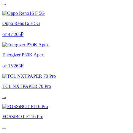
...
Oppo Reno16 F 5G
от 47'265₽
Energizer P30K Apex
от 15'263₽
TCL NXTPAPER 70 Pro
...
FOSSiBOT F116 Pro
...