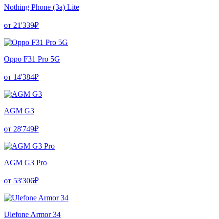
Nothing Phone (3a) Lite
от 21'339₽
Oppo F31 Pro 5G
от 14'384₽
AGM G3
от 28'749₽
AGM G3 Pro
от 53'306₽
Ulefone Armor 34