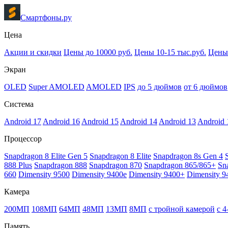
Смартфоны.ру
Цена
Акции и скидки
Цены до 10000 руб.
Цены 10-15 тыс.руб.
Цены 
Экран
OLED
Super AMOLED
AMOLED
IPS
до 5 дюймов
от 6 дюймов
Система
Android 17
Android 16
Android 15
Android 14
Android 13
Android 
Процессор
Snapdragon 8 Elite Gen 5
Snapdragon 8 Elite
Snapdragon 8s Gen 4
888 Plus
Snapdragon 888
Snapdragon 870
Snapdragon 865/865+
Sn
660
Dimensity 9500
Dimensity 9400e
Dimensity 9400+
Dimensity 9
Камера
200МП
108МП
64МП
48МП
13МП
8МП
с тройной камерой
с 
Память