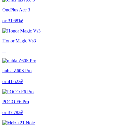
OnePlus Ace 3
от 31'681₽
Honor Magic Vs3
...
nubia Z60S Pro
от 41'623₽
POCO F6 Pro
от 37'782₽