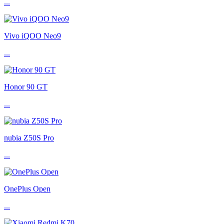
...
Vivo iQOO Neo9
...
Honor 90 GT
...
nubia Z50S Pro
...
OnePlus Open
...