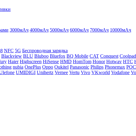
тивки
рами
3000мАч
4000мАч
5000мАч
6000мАч
7000мАч
10000мАч
68
NFC
5G
Беспроводная зарядка
Blackview
BLU
Bluboo
Bluefox
BQ Mobile
CAT
Conquest
Coolpad
ury
Haier
Highscreen
HiSense
HMD
HomTom
Honor
Hotwav
HTC
othing
nubia
OnePlus
Oppo
Oukitel
Panasonic
Philips
Phonemax
PO
Ulefone
UMIDIGI
Unihertz
Vernee
Vertu
Vivo
VKworld
Vodafone
Vo