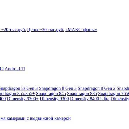
~20 тыс.руб.
Цены ~30 тыс.руб.
«МАКСофоны»
12
Android 11
Snapdragon 8s Gen 3
Snapdragon 8 Gen 3
Snapdragon 8 Gen 2
Snapd
apdragon 855/855+
Snapdragon 845
Snapdragon 835
Snapdragon 76
400
Dimensity 9300+
Dimensity 9300
Dimensity 8400 Ultra
Dimensit
4-мя камерами
с выдвижной камерой