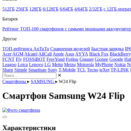
512ГБ
256ГБ
128ГБ
6/128ГБ
6/64ГБ
4/64ГБ
2/32ГБ
с 12ГБ опера
Батарея
Рейтинг ТОП-100 смартфонов с самыми мощными аккумулято
Другое
ТОП-рейтинга AnTuTu
Сравнения моделей
Быстрая зарядка
IP
Acer
AGM
Alcatel
AllCall
Apple
Asus
AYYA
Black Fox
BlackBerry
FCNT
Fly
FOSSiBOT
FreeYond
Fujitsu
Gigaset
Gionee
Google
Haf
Leagoo
Leica
Lenovo
LG
Meitu
Meizu
Motorola
MyPhone
Nokia
N
Sharp
Simple
Smartisan
Sony
T-Mobile
TCL
Tecno
teXet
TP-LINK
✕
Смартфоны
▸
SAMSUNG
▸
W24 Flip
Смартфон Samsung W24 Flip
Характеристики