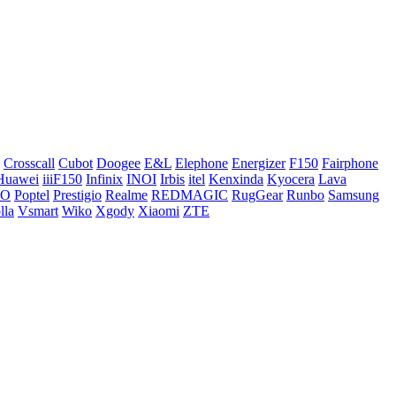
Crosscall
Cubot
Doogee
E&L
Elephone
Energizer
F150
Fairphone
Huawei
iiiF150
Infinix
INOI
Irbis
itel
Kenxinda
Kyocera
Lava
CO
Poptel
Prestigio
Realme
REDMAGIC
RugGear
Runbo
Samsung
lla
Vsmart
Wiko
Xgody
Xiaomi
ZTE