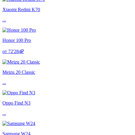
Xiaomi Redmi K70
...
Honor 100 Pro
от 72'284₽
Meizu 20 Classic
...
Oppo Find N3
...
Samsung W24