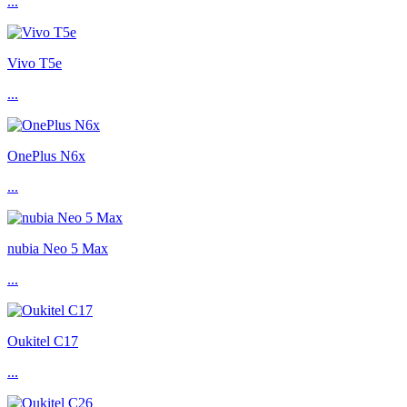
...
Vivo T5e
...
OnePlus N6x
...
nubia Neo 5 Max
...
Oukitel C17
...