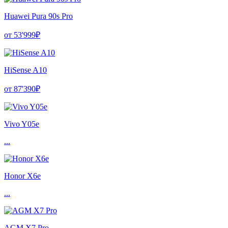
Huawei Pura 90s Pro
от 53'999₽
HiSense A10
от 87'390₽
Vivo Y05e
...
Honor X6e
...
AGM X7 Pro