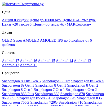
Смартфоны.ру
Цена
Акции и скидки
Цены до 10000 руб.
Цены 10-15 тыс.руб.
Цены ~20 тыс.руб.
Цены ~30 тыс.руб.
«МАКСофоны»
Экран
OLED
Super AMOLED
AMOLED
IPS
до 5 дюймов
от 6
дюймов
Система
Android 17
Android 16
Android 15
Android 14
Android 13
Android 12
Android 11
Процессор
Snapdragon 8 Elite Gen 5
Snapdragon 8 Elite
Snapdragon 8s Gen 4
Snapdragon 8s Gen 3
Snapdragon 8 Gen 3
Snapdragon 8 Gen 2
Snapdragon 8 Gen 1
Snapdragon 7 Gen 1
Snapdragon 4 Gen 2
Snapdragon 888 Plus
Snapdragon 888
Snapdragon 870
Snapdragon
865/865+
Snapdragon 855/855+
Snapdragon 845
Snapdragon 835
Snapdragon 765G
Snapdragon 720G
Snapdragon 710
Snapdragon