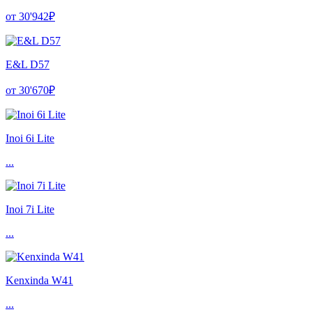
от 30'942₽
E&L D57
от 30'670₽
Inoi 6i Lite
...
Inoi 7i Lite
...
Kenxinda W41
...