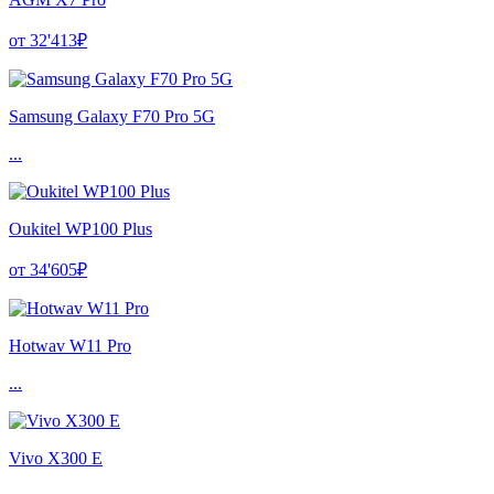
от 32'413₽
Samsung Galaxy F70 Pro 5G
...
Oukitel WP100 Plus
от 34'605₽
Hotwav W11 Pro
...
Vivo X300 E