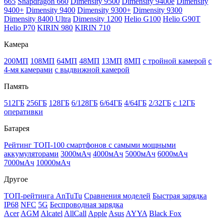
665
Snapdragon 660
Dimensity 9500
Dimensity 9400e
Dimensity
9400+
Dimensity 9400
Dimensity 9300+
Dimensity 9300
Dimensity 8400 Ultra
Dimensity 1200
Helio G100
Helio G90T
Helio P70
KIRIN 980
KIRIN 710
Камера
200МП
108МП
64МП
48МП
13МП
8МП
с тройной камерой
с
4-мя камерами
с выдвижной камерой
Память
512ГБ
256ГБ
128ГБ
6/128ГБ
6/64ГБ
4/64ГБ
2/32ГБ
с 12ГБ
оперативки
Батарея
Рейтинг ТОП-100 смартфонов с самыми мощными
аккумуляторами
3000мАч
4000мАч
5000мАч
6000мАч
7000мАч
10000мАч
Другое
ТОП-рейтинга AnTuTu
Сравнения моделей
Быстрая зарядка
IP68
NFC
5G
Беспроводная зарядка
Acer
AGM
Alcatel
AllCall
Apple
Asus
AYYA
Black Fox