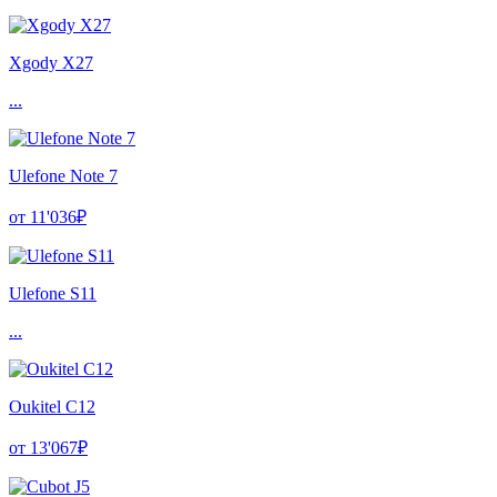
Xgody X27
...
Ulefone Note 7
от 11'036₽
Ulefone S11
...
Oukitel C12
от 13'067₽