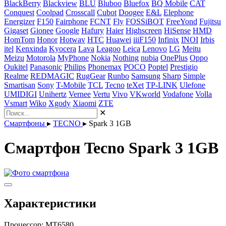
BlackBerry
Blackview
BLU
Bluboo
Bluefox
BQ Mobile
CAT
Conquest
Coolpad
Crosscall
Cubot
Doogee
E&L
Elephone
Energizer
F150
Fairphone
FCNT
Fly
FOSSiBOT
FreeYond
Fujitsu
Gigaset
Gionee
Google
Hafury
Haier
Highscreen
HiSense
HMD
HomTom
Honor
Hotwav
HTC
Huawei
iiiF150
Infinix
INOI
Irbis
itel
Kenxinda
Kyocera
Lava
Leagoo
Leica
Lenovo
LG
Meitu
Meizu
Motorola
MyPhone
Nokia
Nothing
nubia
OnePlus
Oppo
Oukitel
Panasonic
Philips
Phonemax
POCO
Poptel
Prestigio
Realme
REDMAGIC
RugGear
Runbo
Samsung
Sharp
Simple
Smartisan
Sony
T-Mobile
TCL
Tecno
teXet
TP-LINK
Ulefone
UMIDIGI
Unihertz
Vernee
Vertu
Vivo
VKworld
Vodafone
Volla
Vsmart
Wiko
Xgody
Xiaomi
ZTE
✕
Смартфоны
▸
TECNO
▸
Spark 3 1GB
Смартфон Tecno Spark 3 1GB
Характеристики
Процессор:
MT6580