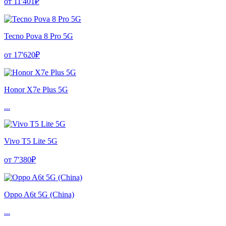
от 11'401₽
Tecno Pova 8 Pro 5G
от 17'620₽
Honor X7e Plus 5G
...
Vivo T5 Lite 5G
от 7'380₽
Oppo A6t 5G (China)
...