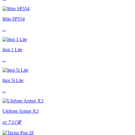
Irbis SP554
...
Inoi 1 Lite
...
Inoi 5i Lite
...
Ulefone Armor X3
от 7'215₽