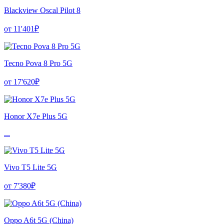
Blackview Oscal Pilot 8
от 11'401₽
Tecno Pova 8 Pro 5G
от 17'620₽
Honor X7e Plus 5G
...
Vivo T5 Lite 5G
от 7'380₽
Oppo A6t 5G (China)