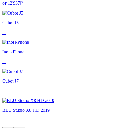
от 12'937₽
Cubot J5
...
Inoi kPhone
...
Cubot J7
...
BLU Studio X8 HD 2019
...