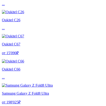
...
Oukitel C26
...
Oukitel C67
от 15'090₽
Oukitel C66
...
Samsung Galaxy Z Fold8 Ultra
от 198'025₽