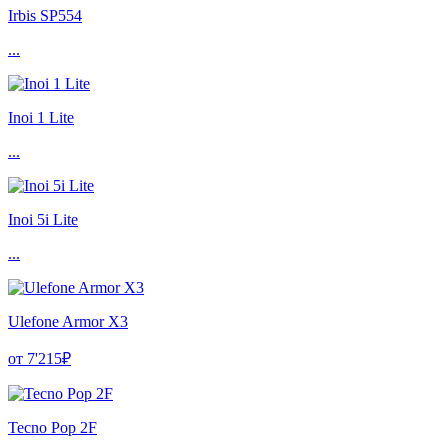
Irbis SP554
...
Inoi 1 Lite
...
Inoi 5i Lite
...
Ulefone Armor X3
от 7'215₽
Tecno Pop 2F