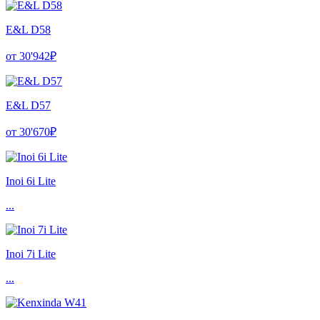
E&L D58
от 30'942₽
E&L D57
от 30'670₽
Inoi 6i Lite
...
Inoi 7i Lite
...