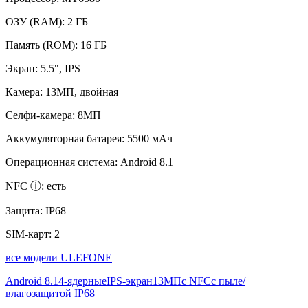
ОЗУ (RAM):
2 ГБ
Память (ROM):
16 ГБ
Экран:
5.5", IPS
Камера:
13МП, двойная
Селфи-камера:
8МП
Аккумуляторная батарея:
5500 мАч
Операционная система:
Android 8.1
NFC ⓘ:
есть
Защита:
IP68
SIM-карт:
2
все модели ULEFONE
Android 8.1
4-ядерные
IPS-экран
13МП
с NFC
с пыле/
влагозащитой IP68