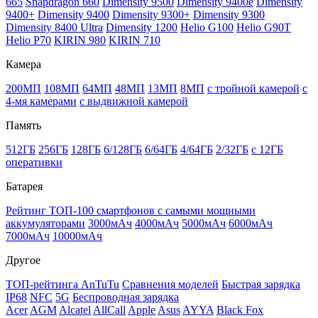
665
Snapdragon 660
Dimensity 9500
Dimensity 9400e
Dimensity
9400+
Dimensity 9400
Dimensity 9300+
Dimensity 9300
Dimensity 8400 Ultra
Dimensity 1200
Helio G100
Helio G90T
Helio P70
KIRIN 980
KIRIN 710
Камера
200МП
108МП
64МП
48МП
13МП
8МП
с тройной камерой
с
4-мя камерами
с выдвижной камерой
Память
512ГБ
256ГБ
128ГБ
6/128ГБ
6/64ГБ
4/64ГБ
2/32ГБ
с 12ГБ
оперативки
Батарея
Рейтинг ТОП-100 смартфонов с самыми мощными
аккумуляторами
3000мАч
4000мАч
5000мАч
6000мАч
7000мАч
10000мАч
Другое
ТОП-рейтинга AnTuTu
Сравнения моделей
Быстрая зарядка
IP68
NFC
5G
Беспроводная зарядка
Acer
AGM
Alcatel
AllCall
Apple
Asus
AYYA
Black Fox