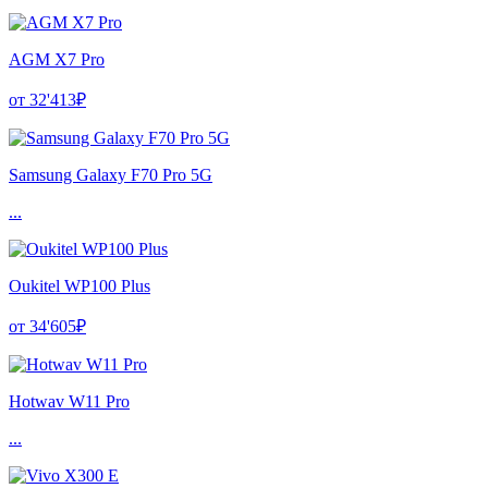
AGM X7 Pro
от 32'413₽
Samsung Galaxy F70 Pro 5G
...
Oukitel WP100 Plus
от 34'605₽
Hotwav W11 Pro
...