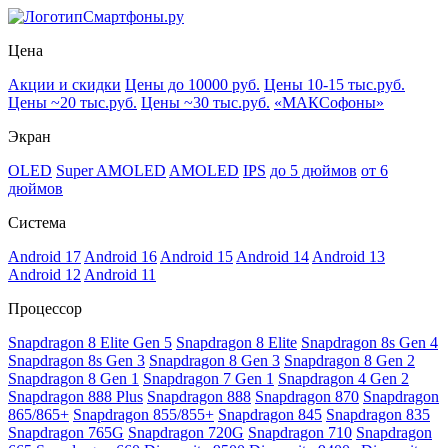
Смартфоны.ру
Цена
Акции и скидки
Цены до 10000 руб.
Цены 10-15 тыс.руб.
Цены ~20 тыс.руб.
Цены ~30 тыс.руб.
«МАКСофоны»
Экран
OLED
Super AMOLED
AMOLED
IPS
до 5 дюймов
от 6
дюймов
Система
Android 17
Android 16
Android 15
Android 14
Android 13
Android 12
Android 11
Процессор
Snapdragon 8 Elite Gen 5
Snapdragon 8 Elite
Snapdragon 8s Gen 4
Snapdragon 8s Gen 3
Snapdragon 8 Gen 3
Snapdragon 8 Gen 2
Snapdragon 8 Gen 1
Snapdragon 7 Gen 1
Snapdragon 4 Gen 2
Snapdragon 888 Plus
Snapdragon 888
Snapdragon 870
Snapdragon
865/865+
Snapdragon 855/855+
Snapdragon 845
Snapdragon 835
Snapdragon 765G
Snapdragon 720G
Snapdragon 710
Snapdragon