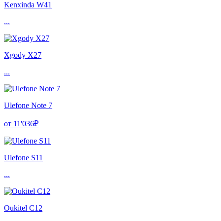
Kenxinda W41
...
Xgody X27
...
Ulefone Note 7
от 11'036₽
Ulefone S11
...
Oukitel C12