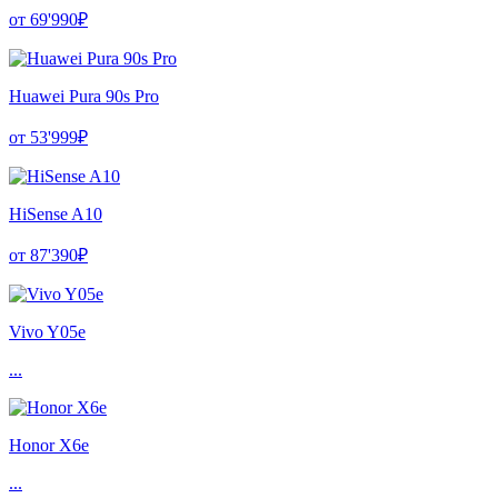
от 69'990₽
Huawei Pura 90s Pro
от 53'999₽
HiSense A10
от 87'390₽
Vivo Y05e
...
Honor X6e
...