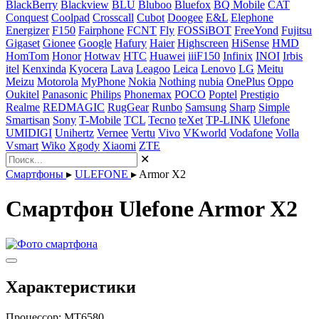
BlackBerry
Blackview
BLU
Bluboo
Bluefox
BQ Mobile
CAT
Conquest
Coolpad
Crosscall
Cubot
Doogee
E&L
Elephone
Energizer
F150
Fairphone
FCNT
Fly
FOSSiBOT
FreeYond
Fujitsu
Gigaset
Gionee
Google
Hafury
Haier
Highscreen
HiSense
HMD
HomTom
Honor
Hotwav
HTC
Huawei
iiiF150
Infinix
INOI
Irbis
itel
Kenxinda
Kyocera
Lava
Leagoo
Leica
Lenovo
LG
Meitu
Meizu
Motorola
MyPhone
Nokia
Nothing
nubia
OnePlus
Oppo
Oukitel
Panasonic
Philips
Phonemax
POCO
Poptel
Prestigio
Realme
REDMAGIC
RugGear
Runbo
Samsung
Sharp
Simple
Smartisan
Sony
T-Mobile
TCL
Tecno
teXet
TP-LINK
Ulefone
UMIDIGI
Unihertz
Vernee
Vertu
Vivo
VKworld
Vodafone
Volla
Vsmart
Wiko
Xgody
Xiaomi
ZTE
✕
Смартфоны
▸
ULEFONE
▸
Armor X2
Смартфон Ulefone Armor X2
Характеристики
Процессор:
MT6580