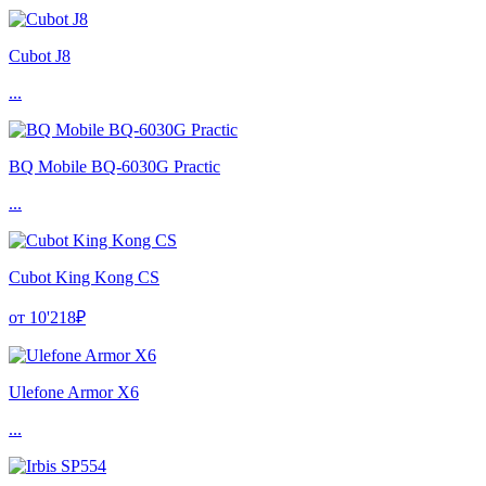
Cubot J8
...
BQ Mobile BQ-6030G Practic
...
Cubot King Kong CS
от 10'218₽
Ulefone Armor X6
...