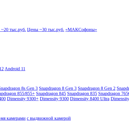
~20 тыс.руб.
Цены ~30 тыс.руб.
«МАКСофоны»
12
Android 11
Snapdragon 8s Gen 3
Snapdragon 8 Gen 3
Snapdragon 8 Gen 2
Snapd
apdragon 855/855+
Snapdragon 845
Snapdragon 835
Snapdragon 76
400
Dimensity 9300+
Dimensity 9300
Dimensity 8400 Ultra
Dimensit
4-мя камерами
с выдвижной камерой