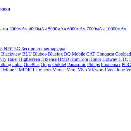
тивки
рами
3000мАч
4000мАч
5000мАч
6000мАч
7000мАч
10000мАч
68
NFC
5G
Беспроводная зарядка
Blackview
BLU
Bluboo
Bluefox
BQ Mobile
CAT
Conquest
Coolpad
ury
Haier
Highscreen
HiSense
HMD
HomTom
Honor
Hotwav
HTC
othing
nubia
OnePlus
Oppo
Oukitel
Panasonic
Philips
Phonemax
PO
Ulefone
UMIDIGI
Unihertz
Vernee
Vertu
Vivo
VKworld
Vodafone
Vo