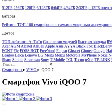
512ГБ
256ГБ
128ГБ
6/128ГБ
6/64ГБ
4/64ГБ
2/32ГБ
с 12ГБ опера
Батарея
Рейтинг ТОП-100 смартфонов с самыми мощными аккумулято
Другое
ТОП-рейтинга AnTuTu
Сравнения моделей
Быстрая зарядка
IP
Acer
AGM
Alcatel
AllCall
Apple
Asus
AYYA
Black Fox
BlackBerry
FCNT
Fly
FOSSiBOT
FreeYond
Fujitsu
Gigaset
Gionee
Google
Haf
Leagoo
Leica
Lenovo
LG
Meitu
Meizu
Motorola
MyPhone
Nokia
N
Sharp
Simple
Smartisan
Sony
T-Mobile
TCL
Tecno
teXet
TP-LINK
✕
Смартфоны
▸
VIVO
▸
iQOO 7
Смартфон Vivo iQOO 7