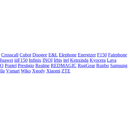
Crosscall
Cubot
Doogee
E&L
Elephone
Energizer
F150
Fairphone
Huawei
iiiF150
Infinix
INOI
Irbis
itel
Kenxinda
Kyocera
Lava
CO
Poptel
Prestigio
Realme
REDMAGIC
RugGear
Runbo
Samsung
lla
Vsmart
Wiko
Xgody
Xiaomi
ZTE