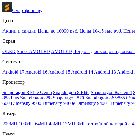
Смартфоны.ру
Цена
Акции и скидки
Цены до 10000 руб.
Цены 10-15 тыс.руб.
Цены 
Экран
OLED
Super AMOLED
AMOLED
IPS
до 5 дюймов
от 6 дюймов
Система
Android 17
Android 16
Android 15
Android 14
Android 13
Android 
Процессор
Snapdragon 8 Elite Gen 5
Snapdragon 8 Elite
Snapdragon 8s Gen 4
888 Plus
Snapdragon 888
Snapdragon 870
Snapdragon 865/865+
Sn
660
Dimensity 9500
Dimensity 9400e
Dimensity 9400+
Dimensity 9
Камера
200МП
108МП
64МП
48МП
13МП
8МП
с тройной камерой
с 
Память