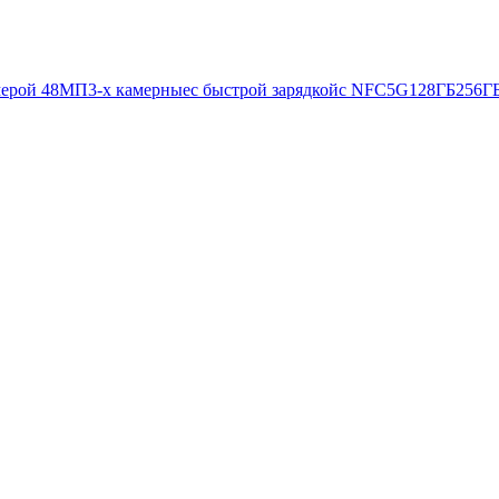
мерой 48МП
3-х камерные
с быстрой зарядкой
с NFC
5G
128ГБ
256Г