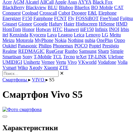
Acer
AGM
Alcatel
AllCall
Apple
Asus
AYYA
Black Fox
BlackBerry
Blackview
BLU
Bluboo
Bluefox
BQ Mobile
CAT
Conquest
Coolpad
Crosscall
Cubot
Doogee
E&L
Elephone
Energizer
F150
Fairphone
FCNT
Fly
FOSSiBOT
FreeYond
Fujitsu
Gigaset
Gionee
Google
Hafury
Haier
Highscreen
HiSense
HMD
HomTom
Honor
Hotwav
HTC
Huawei
iiiF150
Infinix
INOI
Irbis
itel
Kenxinda
Kyocera
Lava
Leagoo
Leica
Lenovo
LG
Meitu
Meizu
Motorola
MyPhone
Nokia
Nothing
nubia
OnePlus
Oppo
Oukitel
Panasonic
Philips
Phonemax
POCO
Poptel
Prestigio
Realme
REDMAGIC
RugGear
Runbo
Samsung
Sharp
Simple
Smartisan
Sony
T-Mobile
TCL
Tecno
teXet
TP-LINK
Ulefone
UMIDIGI
Unihertz
Vernee
Vertu
Vivo
VKworld
Vodafone
Volla
Vsmart
Wiko
Xgody
Xiaomi
ZTE
✕
Смартфоны
▸
VIVO
▸
S5
Смартфон Vivo S5
Характеристики