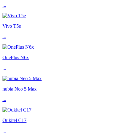
...
Vivo T5e
...
OnePlus N6x
...
nubia Neo 5 Max
...
Oukitel C17
...