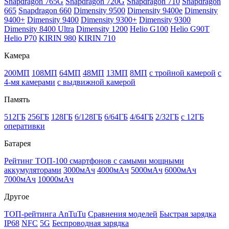
Snapdragon 765G
Snapdragon 720G
Snapdragon 710
Snapdragon
665
Snapdragon 660
Dimensity 9500
Dimensity 9400e
Dimensity
9400+
Dimensity 9400
Dimensity 9300+
Dimensity 9300
Dimensity 8400 Ultra
Dimensity 1200
Helio G100
Helio G90T
Helio P70
KIRIN 980
KIRIN 710
Камера
200МП
108МП
64МП
48МП
13МП
8МП
с тройной камерой
с
4-мя камерами
с выдвижной камерой
Память
512ГБ
256ГБ
128ГБ
6/128ГБ
6/64ГБ
4/64ГБ
2/32ГБ
с 12ГБ
оперативки
Батарея
Рейтинг ТОП-100 смартфонов с самыми мощными
аккумуляторами
3000мАч
4000мАч
5000мАч
6000мАч
7000мАч
10000мАч
Другое
ТОП-рейтинга AnTuTu
Сравнения моделей
Быстрая зарядка
IP68
NFC
5G
Беспроводная зарядка