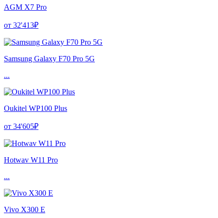
AGM X7 Pro
от 32'413₽
Samsung Galaxy F70 Pro 5G
...
Oukitel WP100 Plus
от 34'605₽
Hotwav W11 Pro
...
Vivo X300 E