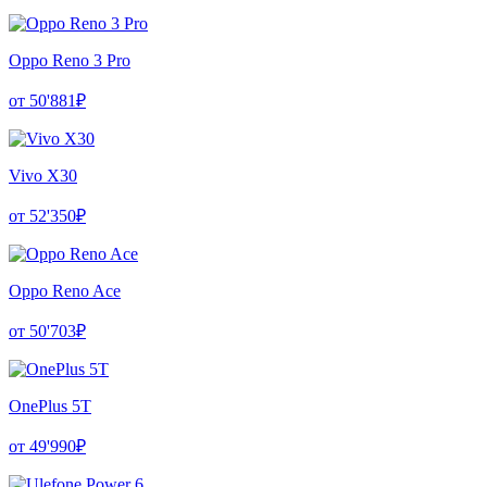
Oppo Reno 3 Pro
от 50'881₽
Vivo X30
от 52'350₽
Oppo Reno Ace
от 50'703₽
OnePlus 5T
от 49'990₽