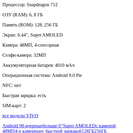
Процессор:
Snapdragon 712
ОЗУ (RAM):
6, 8 ГБ
Память (ROM):
128, 256 ГБ
Экран:
6.44", Super AMOLED
Камера:
48МП, 4-сенсорная
Селфи-камера:
32МП
Аккумуляторная батарея:
4010 мАч
Операционная система:
Android 9.0 Pie
NFC:
нет
Быстрая зарядка:
есть
SIM-карт:
2
все модели VIVO
Android 9
8-ядерные
больше 6"
Super AMOLED
с камерой
48МП
4-х камерные
с быстрой зарядкой
128ГБ
256ГБ