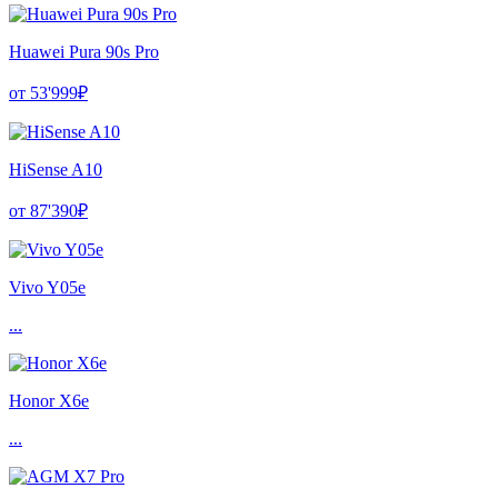
Huawei Pura 90s Pro
от 53'999₽
HiSense A10
от 87'390₽
Vivo Y05e
...
Honor X6e
...