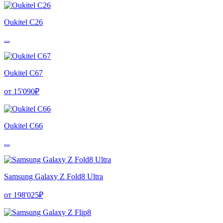
Oukitel C26
...
Oukitel C67
от 15'090₽
Oukitel C66
...
Samsung Galaxy Z Fold8 Ultra
от 198'025₽