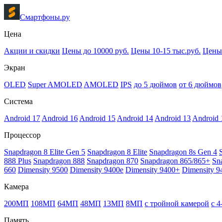
Смартфоны.ру
Цена
Акции и скидки
Цены до 10000 руб.
Цены 10-15 тыс.руб.
Цены 
Экран
OLED
Super AMOLED
AMOLED
IPS
до 5 дюймов
от 6 дюймов
Система
Android 17
Android 16
Android 15
Android 14
Android 13
Android 
Процессор
Snapdragon 8 Elite Gen 5
Snapdragon 8 Elite
Snapdragon 8s Gen 4
888 Plus
Snapdragon 888
Snapdragon 870
Snapdragon 865/865+
Sn
660
Dimensity 9500
Dimensity 9400e
Dimensity 9400+
Dimensity 9
Камера
200МП
108МП
64МП
48МП
13МП
8МП
с тройной камерой
с 
Память