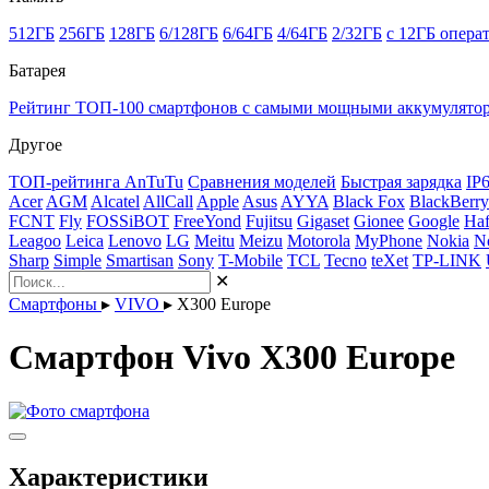
512ГБ
256ГБ
128ГБ
6/128ГБ
6/64ГБ
4/64ГБ
2/32ГБ
с 12ГБ опера
Батарея
Рейтинг ТОП-100 смартфонов с самыми мощными аккумулято
Другое
ТОП-рейтинга AnTuTu
Сравнения моделей
Быстрая зарядка
IP
Acer
AGM
Alcatel
AllCall
Apple
Asus
AYYA
Black Fox
BlackBerry
FCNT
Fly
FOSSiBOT
FreeYond
Fujitsu
Gigaset
Gionee
Google
Haf
Leagoo
Leica
Lenovo
LG
Meitu
Meizu
Motorola
MyPhone
Nokia
N
Sharp
Simple
Smartisan
Sony
T-Mobile
TCL
Tecno
teXet
TP-LINK
✕
Смартфоны
▸
VIVO
▸
X300 Europe
Смартфон Vivo X300 Europe
Характеристики