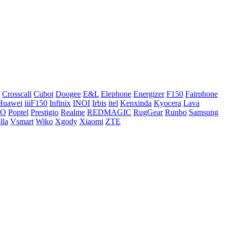
Crosscall
Cubot
Doogee
E&L
Elephone
Energizer
F150
Fairphone
Huawei
iiiF150
Infinix
INOI
Irbis
itel
Kenxinda
Kyocera
Lava
CO
Poptel
Prestigio
Realme
REDMAGIC
RugGear
Runbo
Samsung
lla
Vsmart
Wiko
Xgody
Xiaomi
ZTE