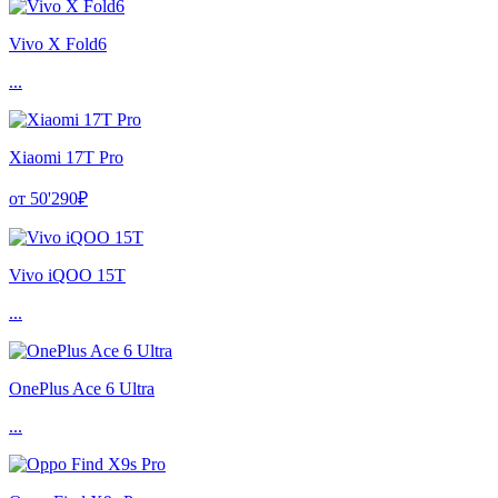
Vivo X Fold6
...
Xiaomi 17T Pro
от 50'290₽
Vivo iQOO 15T
...
OnePlus Ace 6 Ultra
...