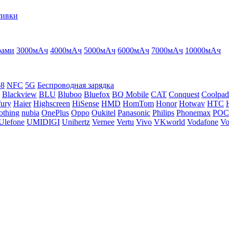
тивки
рами
3000мАч
4000мАч
5000мАч
6000мАч
7000мАч
10000мАч
68
NFC
5G
Беспроводная зарядка
Blackview
BLU
Bluboo
Bluefox
BQ Mobile
CAT
Conquest
Coolpad
ury
Haier
Highscreen
HiSense
HMD
HomTom
Honor
Hotwav
HTC
othing
nubia
OnePlus
Oppo
Oukitel
Panasonic
Philips
Phonemax
PO
Ulefone
UMIDIGI
Unihertz
Vernee
Vertu
Vivo
VKworld
Vodafone
Vo