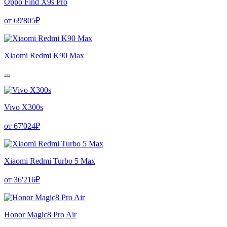
Oppo Find X9s Pro
от 69'805₽
Xiaomi Redmi K90 Max
...
Vivo X300s
от 67'024₽
Xiaomi Redmi Turbo 5 Max
от 36'216₽
Honor Magic8 Pro Air