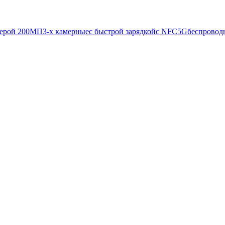
мерой 200МП
3-х камерные
с быстрой зарядкой
с NFC
5G
беспроводн