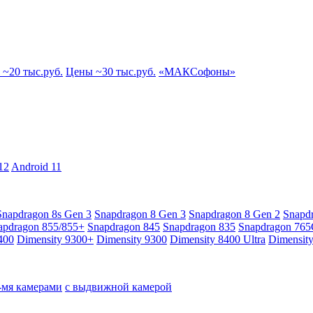
~20 тыс.руб.
Цены ~30 тыс.руб.
«МАКСофоны»
12
Android 11
Snapdragon 8s Gen 3
Snapdragon 8 Gen 3
Snapdragon 8 Gen 2
Snapd
apdragon 855/855+
Snapdragon 845
Snapdragon 835
Snapdragon 76
400
Dimensity 9300+
Dimensity 9300
Dimensity 8400 Ultra
Dimensit
4-мя камерами
с выдвижной камерой