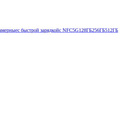
камерные
с быстрой зарядкой
с NFC
5G
128ГБ
256ГБ
512ГБ