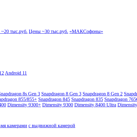
~20 тыс.руб.
Цены ~30 тыс.руб.
«МАКСофоны»
12
Android 11
Snapdragon 8s Gen 3
Snapdragon 8 Gen 3
Snapdragon 8 Gen 2
Snapd
apdragon 855/855+
Snapdragon 845
Snapdragon 835
Snapdragon 76
400
Dimensity 9300+
Dimensity 9300
Dimensity 8400 Ultra
Dimensit
4-мя камерами
с выдвижной камерой