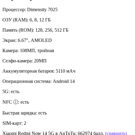
Процессор:
Dimensity 7025
ОЗУ (RAM):
6, 8, 12 ГБ
Память (ROM):
128, 256, 512 ГБ
Экран:
6.67", AMOLED
Камера:
108МП, тройная
Селфи-камера:
20МП
Аккумуляторная батарея:
5110 мАч
Операционная система:
Android 14
5G:
есть
NFC ⓘ:
есть
Быстрая зарядка:
есть
SIM-карт:
2
Xiaomi Redmi Note 14 5G в AnTuTu:
662974 балл.
(сравнить)