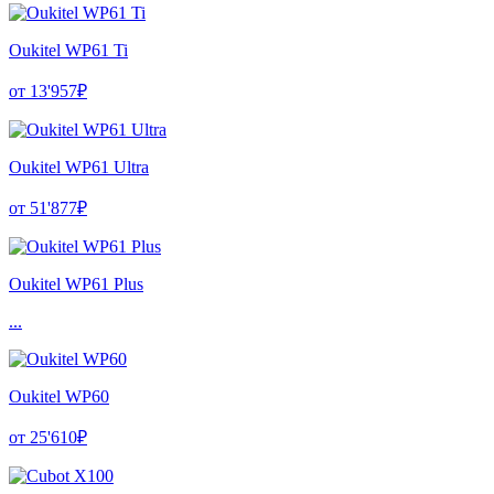
Oukitel WP61 Ti
от 13'957₽
Oukitel WP61 Ultra
от 51'877₽
Oukitel WP61 Plus
...
Oukitel WP60
от 25'610₽