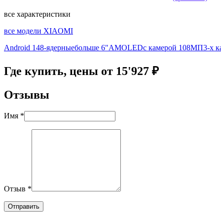
все характеристики
все модели XIAOMI
Android 14
8-ядерные
больше 6"
AMOLED
с камерой 108МП
3-х 
Где купить, цены от 15'927 ₽
Отзывы
Имя *
Отзыв *