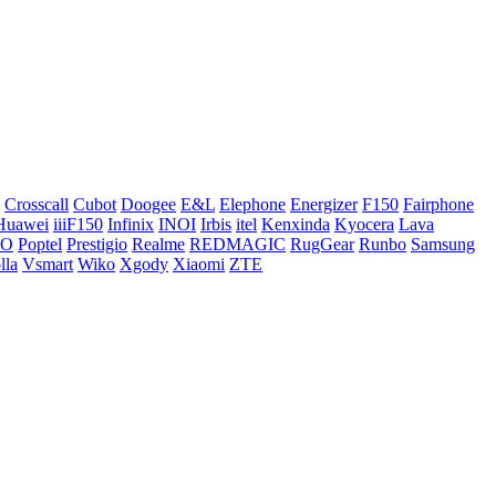
Crosscall
Cubot
Doogee
E&L
Elephone
Energizer
F150
Fairphone
Huawei
iiiF150
Infinix
INOI
Irbis
itel
Kenxinda
Kyocera
Lava
CO
Poptel
Prestigio
Realme
REDMAGIC
RugGear
Runbo
Samsung
lla
Vsmart
Wiko
Xgody
Xiaomi
ZTE