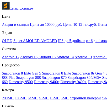
Смартфоны.ру
Цена
Акции и скидки
Цены до 10000 руб.
Цены 10-15 тыс.руб.
Цены 
Экран
OLED
Super AMOLED
AMOLED
IPS
до 5 дюймов
от 6 дюймов
Система
Android 17
Android 16
Android 15
Android 14
Android 13
Android 
Процессор
Snapdragon 8 Elite Gen 5
Snapdragon 8 Elite
Snapdragon 8s Gen 4
888 Plus
Snapdragon 888
Snapdragon 870
Snapdragon 865/865+
Sn
660
Dimensity 9500
Dimensity 9400e
Dimensity 9400+
Dimensity 9
Камера
200МП
108МП
64МП
48МП
13МП
8МП
с тройной камерой
с 
Память