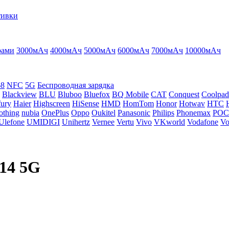
тивки
рами
3000мАч
4000мАч
5000мАч
6000мАч
7000мАч
10000мАч
68
NFC
5G
Беспроводная зарядка
Blackview
BLU
Bluboo
Bluefox
BQ Mobile
CAT
Conquest
Coolpad
ury
Haier
Highscreen
HiSense
HMD
HomTom
Honor
Hotwav
HTC
othing
nubia
OnePlus
Oppo
Oukitel
Panasonic
Philips
Phonemax
PO
Ulefone
UMIDIGI
Unihertz
Vernee
Vertu
Vivo
VKworld
Vodafone
Vo
14 5G