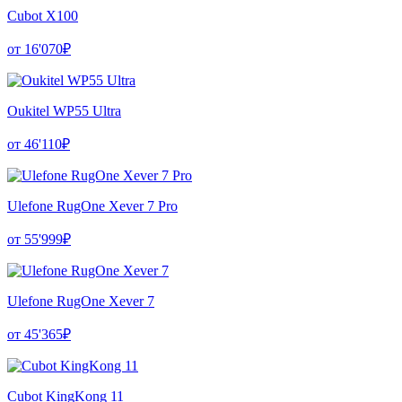
Cubot X100
от 16'070₽
Oukitel WP55 Ultra
от 46'110₽
Ulefone RugOne Xever 7 Pro
от 55'999₽
Ulefone RugOne Xever 7
от 45'365₽
Cubot KingKong 11