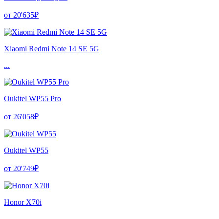
от 20'635₽
Xiaomi Redmi Note 14 SE 5G
...
Oukitel WP55 Pro
от 26'058₽
Oukitel WP55
от 20'749₽
Honor X70i
...