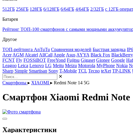
512ГБ
256ГБ
128ГБ
6/128ГБ
6/64ГБ
4/64ГБ
2/32ГБ
с 12ГБ опера
Батарея
Рейтинг ТОП-100 смартфонов с самыми мощными аккумулято
Другое
ТОП-рейтинга AnTuTu
Сравнения моделей
Быстрая зарядка
IP
Acer
AGM
Alcatel
AllCall
Apple
Asus
AYYA
Black Fox
BlackBerry
FCNT
Fly
FOSSiBOT
FreeYond
Fujitsu
Gigaset
Gionee
Google
Haf
Leagoo
Leica
Lenovo
LG
Meitu
Meizu
Motorola
MyPhone
Nokia
N
Sharp
Simple
Smartisan
Sony
T-Mobile
TCL
Tecno
teXet
TP-LINK
✕
Смартфоны
▸
XIAOMI
▸
Redmi Note 14 5G
Смартфон Xiaomi Redmi Note 
Характеристики