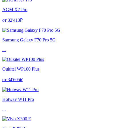
AGM X7 Pro
от 32'413₽
Samsung Galaxy F70 Pro 5G
...
Oukitel WP100 Plus
от 34'605₽
Hotwav W11 Pro
...