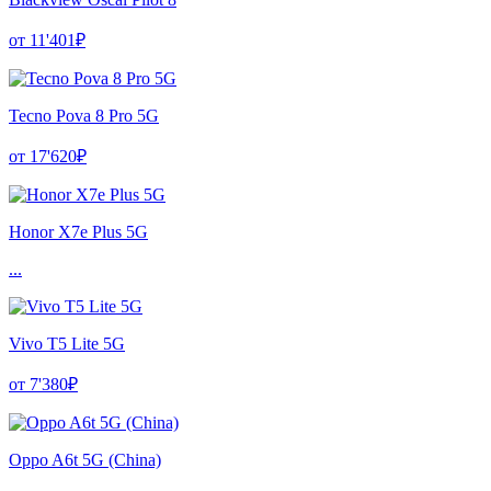
от 11'401₽
Tecno Pova 8 Pro 5G
от 17'620₽
Honor X7e Plus 5G
...
Vivo T5 Lite 5G
от 7'380₽
Oppo A6t 5G (China)