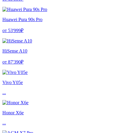
Huawei Pura 90s Pro
от 53'999₽
HiSense A10
от 87'390₽
Vivo Y05e
...
Honor X6e
...