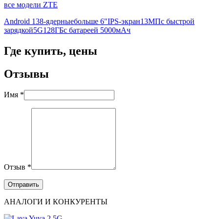
все модели ZTE
Android 13
8-ядерные
больше 6"
IPS-экран
13МП
с быстрой
зарядкой
5G
128ГБ
с батареей 5000мАч
Где купить, цены
Отзывы
Имя *
Отзыв *
АНАЛОГИ И КОНКУРЕНТЫ