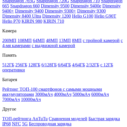
Snapdragon 765G
Snapdragon 720G
Snapdragon 710
Snapdragon
665
Snapdragon 660
Dimensity 9500
Dimensity 9400e
Dimensity
9400+
Dimensity 9400
Dimensity 9300+
Dimensity 9300
Dimensity 8400 Ultra
Dimensity 1200
Helio G100
Helio G90T
Helio P70
KIRIN 980
KIRIN 710
Камера
200МП
108МП
64МП
48МП
13МП
8МП
с тройной камерой
с
4-мя камерами
с выдвижной камерой
Память
512ГБ
256ГБ
128ГБ
6/128ГБ
6/64ГБ
4/64ГБ
2/32ГБ
с 12ГБ
оперативки
Батарея
Рейтинг ТОП-100 смартфонов с самыми мощными
аккумуляторами
3000мАч
4000мАч
5000мАч
6000мАч
7000мАч
10000мАч
Другое
ТОП-рейтинга AnTuTu
Сравнения моделей
Быстрая зарядка
IP68
NFC
5G
Беспроводная зарядка