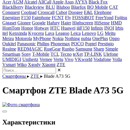
Acer
AGM
Alcatel
AllCall
Apple
Asus
AYYA
Black Fox
BlackBerry
Blackview
BLU
Bluboo
Bluefox
BQ Mobile
CAT
Conquest
Coolpad
Crosscall
Cubot
Doogee
E&L
Elephone
Energizer
F150
Fairphone
FCNT
Fly
FOSSiBOT
FreeYond
Fujitsu
Gigaset
Gionee
Google
Hafury
Haier
Highscreen
HiSense
HMD
HomTom
Honor
Hotwav
HTC
Huawei
iiiF150
Infinix
INOI
Irbis
itel
Kenxinda
Kyocera
Lava
Leagoo
Leica
Lenovo
LG
Meitu
Meizu
Motorola
MyPhone
Nokia
Nothing
nubia
OnePlus
Oppo
Oukitel
Panasonic
Philips
Phonemax
POCO
Poptel
Prestigio
Realme
REDMAGIC
RugGear
Runbo
Samsung
Sharp
Simple
Smartisan
Sony
T-Mobile
TCL
Tecno
teXet
TP-LINK
Ulefone
UMIDIGI
Unihertz
Vernee
Vertu
Vivo
VKworld
Vodafone
Volla
Vsmart
Wiko
Xgody
Xiaomi
ZTE
✕
Смартфоны
▸
ZTE
▸
Blade A73 5G
Смартфон ZTE Blade A73 5G
Характеристики