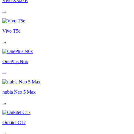
Vivo X300 E
...
Vivo T5e
...
OnePlus N6x
...
nubia Neo 5 Max
...
Oukitel C17
...