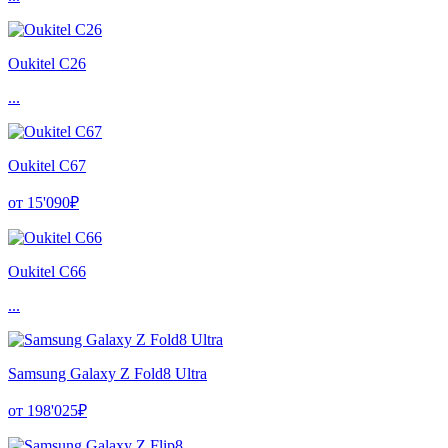
Oukitel C26
...
Oukitel C67
от 15'090₽
Oukitel C66
...
Samsung Galaxy Z Fold8 Ultra
от 198'025₽