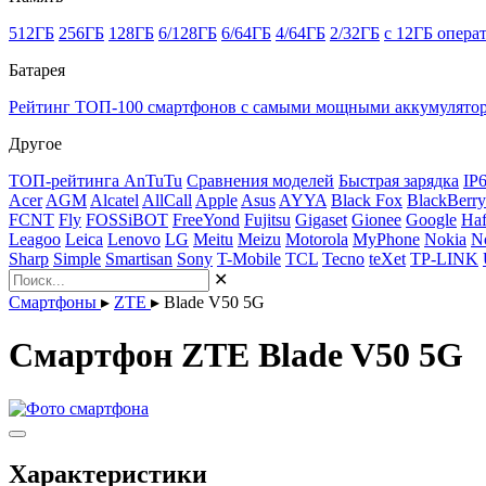
512ГБ
256ГБ
128ГБ
6/128ГБ
6/64ГБ
4/64ГБ
2/32ГБ
с 12ГБ опера
Батарея
Рейтинг ТОП-100 смартфонов с самыми мощными аккумулято
Другое
ТОП-рейтинга AnTuTu
Сравнения моделей
Быстрая зарядка
IP
Acer
AGM
Alcatel
AllCall
Apple
Asus
AYYA
Black Fox
BlackBerry
FCNT
Fly
FOSSiBOT
FreeYond
Fujitsu
Gigaset
Gionee
Google
Haf
Leagoo
Leica
Lenovo
LG
Meitu
Meizu
Motorola
MyPhone
Nokia
N
Sharp
Simple
Smartisan
Sony
T-Mobile
TCL
Tecno
teXet
TP-LINK
✕
Смартфоны
▸
ZTE
▸
Blade V50 5G
Смартфон ZTE Blade V50 5G
Характеристики