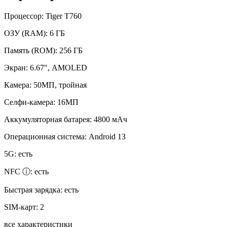
Процессор:
Tiger T760
ОЗУ (RAM):
6 ГБ
Память (ROM):
256 ГБ
Экран:
6.67", AMOLED
Камера:
50МП, тройная
Селфи-камера:
16МП
Аккумуляторная батарея:
4800 мАч
Операционная система:
Android 13
5G:
есть
NFC ⓘ:
есть
Быстрая зарядка:
есть
SIM-карт:
2
все характеристики