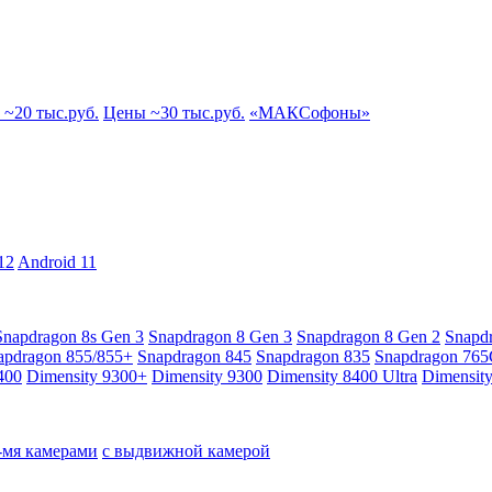
~20 тыс.руб.
Цены ~30 тыс.руб.
«МАКСофоны»
12
Android 11
Snapdragon 8s Gen 3
Snapdragon 8 Gen 3
Snapdragon 8 Gen 2
Snapd
apdragon 855/855+
Snapdragon 845
Snapdragon 835
Snapdragon 76
400
Dimensity 9300+
Dimensity 9300
Dimensity 8400 Ultra
Dimensit
4-мя камерами
с выдвижной камерой