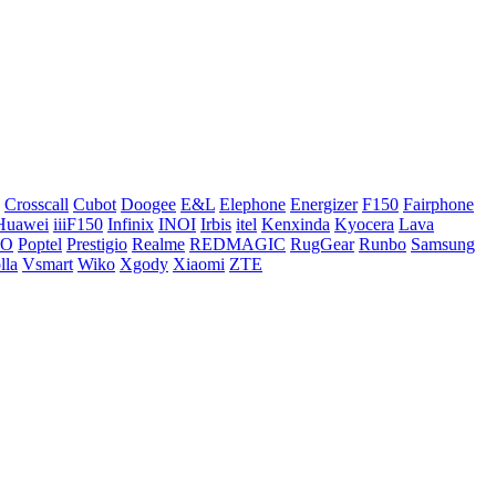
Crosscall
Cubot
Doogee
E&L
Elephone
Energizer
F150
Fairphone
Huawei
iiiF150
Infinix
INOI
Irbis
itel
Kenxinda
Kyocera
Lava
CO
Poptel
Prestigio
Realme
REDMAGIC
RugGear
Runbo
Samsung
lla
Vsmart
Wiko
Xgody
Xiaomi
ZTE