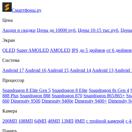
Смартфоны.ру
Цена
Акции и скидки
Цены до 10000 руб.
Цены 10-15 тыс.руб.
Цены 
Экран
OLED
Super AMOLED
AMOLED
IPS
до 5 дюймов
от 6 дюймов
Система
Android 17
Android 16
Android 15
Android 14
Android 13
Android 
Процессор
Snapdragon 8 Elite Gen 5
Snapdragon 8 Elite
Snapdragon 8s Gen 4
888 Plus
Snapdragon 888
Snapdragon 870
Snapdragon 865/865+
Sn
660
Dimensity 9500
Dimensity 9400e
Dimensity 9400+
Dimensity 9
Камера
200МП
108МП
64МП
48МП
13МП
8МП
с тройной камерой
с 
Память