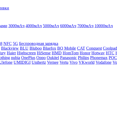
тивки
рами
3000мАч
4000мАч
5000мАч
6000мАч
7000мАч
10000мАч
68
NFC
5G
Беспроводная зарядка
Blackview
BLU
Bluboo
Bluefox
BQ Mobile
CAT
Conquest
Coolpad
ury
Haier
Highscreen
HiSense
HMD
HomTom
Honor
Hotwav
HTC
othing
nubia
OnePlus
Oppo
Oukitel
Panasonic
Philips
Phonemax
PO
Ulefone
UMIDIGI
Unihertz
Vernee
Vertu
Vivo
VKworld
Vodafone
Vo