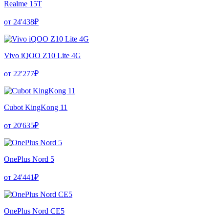
Realme 15T
от 24'438₽
Vivo iQOO Z10 Lite 4G
от 22'277₽
Cubot KingKong 11
от 20'635₽
OnePlus Nord 5
от 24'441₽
OnePlus Nord CE5