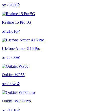
от 23'060₽
Realme 15 Pro 5G
от 21'610₽
Ulefone Armor X16 Pro
от 22'038₽
Oukitel WP55
от 20'749₽
Oukitel WP39 Pro
от 21'010₽