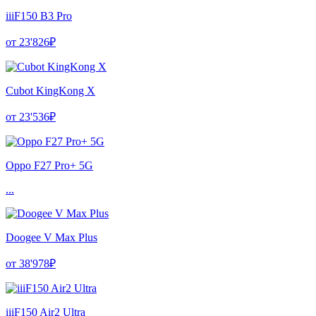
iiiF150 B3 Pro
от 23'826₽
Cubot KingKong X
от 23'536₽
Oppo F27 Pro+ 5G
...
Doogee V Max Plus
от 38'978₽
iiiF150 Air2 Ultra