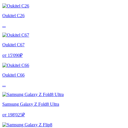
Oukitel C26
...
Oukitel C67
от 15'090₽
Oukitel C66
...
Samsung Galaxy Z Fold8 Ultra
от 198'025₽