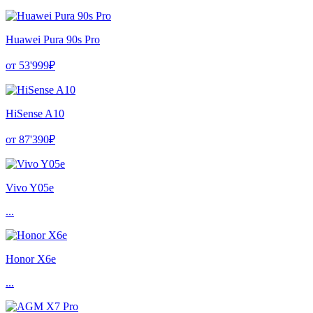
Huawei Pura 90s Pro
от 53'999₽
HiSense A10
от 87'390₽
Vivo Y05e
...
Honor X6e
...