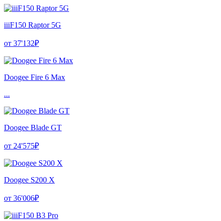
iiiF150 Raptor 5G
от 37'132₽
Doogee Fire 6 Max
...
Doogee Blade GT
от 24'575₽
Doogee S200 X
от 36'006₽