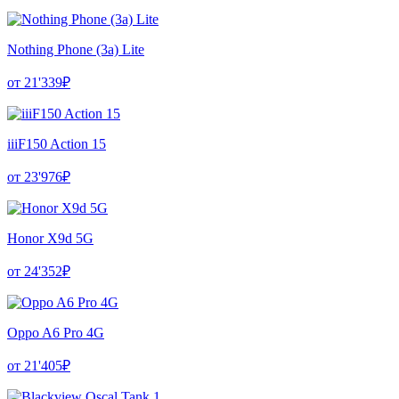
Nothing Phone (3a) Lite
от 21'339₽
iiiF150 Action 15
от 23'976₽
Honor X9d 5G
от 24'352₽
Oppo A6 Pro 4G
от 21'405₽