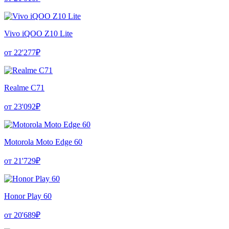
Vivo iQOO Z10 Lite
от 22'277₽
Realme C71
от 23'092₽
Motorola Moto Edge 60
от 21'729₽
Honor Play 60
от 20'689₽