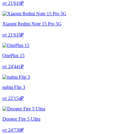
от 21'610₽
Xiaomi Redmi Note 15 Pro 5G
от 21'610₽
OnePlus 15
от 24'441₽
nubia Flip 3
от 22'154₽
Doogee Fire 5 Ultra
от 24'730₽