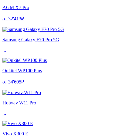
AGM X7 Pro
от 32'413₽
Samsung Galaxy F70 Pro 5G
...
Oukitel WP100 Plus
от 34'605₽
Hotwav W11 Pro
...
Vivo X300 E