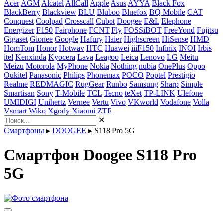
Acer
AGM
Alcatel
AllCall
Apple
Asus
AYYA
Black Fox
BlackBerry
Blackview
BLU
Bluboo
Bluefox
BQ Mobile
CAT
Conquest
Coolpad
Crosscall
Cubot
Doogee
E&L
Elephone
Energizer
F150
Fairphone
FCNT
Fly
FOSSiBOT
FreeYond
Fujitsu
Gigaset
Gionee
Google
Hafury
Haier
Highscreen
HiSense
HMD
HomTom
Honor
Hotwav
HTC
Huawei
iiiF150
Infinix
INOI
Irbis
itel
Kenxinda
Kyocera
Lava
Leagoo
Leica
Lenovo
LG
Meitu
Meizu
Motorola
MyPhone
Nokia
Nothing
nubia
OnePlus
Oppo
Oukitel
Panasonic
Philips
Phonemax
POCO
Poptel
Prestigio
Realme
REDMAGIC
RugGear
Runbo
Samsung
Sharp
Simple
Smartisan
Sony
T-Mobile
TCL
Tecno
teXet
TP-LINK
Ulefone
UMIDIGI
Unihertz
Vernee
Vertu
Vivo
VKworld
Vodafone
Volla
Vsmart
Wiko
Xgody
Xiaomi
ZTE
✕
Смартфоны
▸
DOOGEE
▸
S118 Pro 5G
Смартфон Doogee S118 Pro
5G