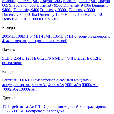
Snapdragon 765G
Snapdragon 720G
Snapdragon 710
Snapdragon
665
Snapdragon 660
Dimensity 9500
Dimensity 9400e
Dimensity
9400+
Dimensity 9400
Dimensity 9300+
Dimensity 9300
Dimensity 8400 Ultra
Dimensity 1200
Helio G100
Helio G90T
Helio P70
KIRIN 980
KIRIN 710
Камера
200МП
108МП
64МП
48МП
13МП
8МП
с тройной камерой
с
4-мя камерами
с выдвижной камерой
Память
512ГБ
256ГБ
128ГБ
6/128ГБ
6/64ГБ
4/64ГБ
2/32ГБ
с 12ГБ
оперативки
Батарея
Рейтинг ТОП-100 смартфонов с самыми мощными
аккумуляторами
3000мАч
4000мАч
5000мАч
6000мАч
7000мАч
10000мАч
Другое
ТОП-рейтинга AnTuTu
Сравнения моделей
Быстрая зарядка
IP68
NFC
5G
Беспроводная зарядка