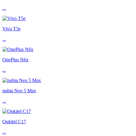
...
Vivo T5e
...
OnePlus N6x
...
nubia Neo 5 Max
...
Oukitel C17
...