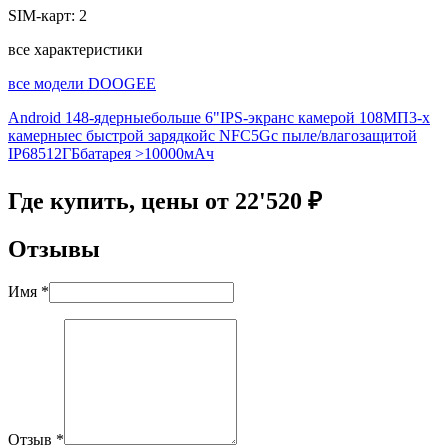
SIM-карт:
2
все характеристики
все модели DOOGEE
Android 14
8-ядерные
больше 6"
IPS-экран
с камерой 108МП
3-х
камерные
с быстрой зарядкой
с NFC
5G
с пыле/влагозащитой
IP68
512ГБ
батарея >10000мАч
Где купить, цены от 22'520 ₽
Отзывы
Имя *
Отзыв *