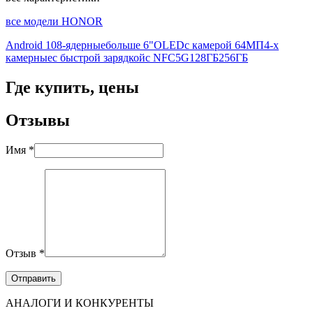
все модели HONOR
Android 10
8-ядерные
больше 6"
OLED
с камерой 64МП
4-х
камерные
с быстрой зарядкой
с NFC
5G
128ГБ
256ГБ
Где купить, цены
Отзывы
Имя *
Отзыв *
АНАЛОГИ И КОНКУРЕНТЫ