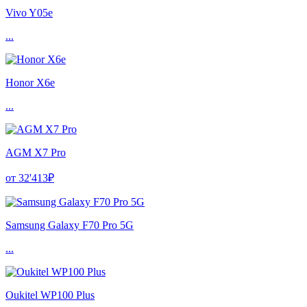
Vivo Y05e
...
Honor X6e
...
AGM X7 Pro
от 32'413₽
Samsung Galaxy F70 Pro 5G
...
Oukitel WP100 Plus