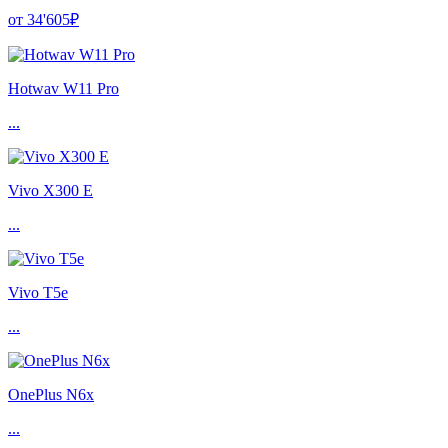
от 34'605₽
Hotwav W11 Pro
...
Vivo X300 E
...
Vivo T5e
...
OnePlus N6x
...