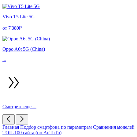
Vivo T5 Lite 5G
от 7'380₽
Oppo A6t 5G (China)
...
Смотреть еще ...
Главная
Подбор смартфона по параметрам
Сравнения моделей
ТОП-100 сайта (по AnTuTu)