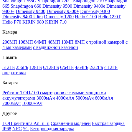
Snapdragon 765G
Snapdragon 720G
Snapdragon 710
Snapdragon
665
Snapdragon 660
Dimensity 9500
Dimensity 9400e
Dimensity
9400+
Dimensity 9400
Dimensity 9300+
Dimensity 9300
Dimensity 8400 Ultra
Dimensity 1200
Helio G100
Helio G90T
Helio P70
KIRIN 980
KIRIN 710
Камера
200МП
108МП
64МП
48МП
13МП
8МП
с тройной камерой
с
4-мя камерами
с выдвижной камерой
Память
512ГБ
256ГБ
128ГБ
6/128ГБ
6/64ГБ
4/64ГБ
2/32ГБ
с 12ГБ
оперативки
Батарея
Рейтинг ТОП-100 смартфонов с самыми мощными
аккумуляторами
3000мАч
4000мАч
5000мАч
6000мАч
7000мАч
10000мАч
Другое
ТОП-рейтинга AnTuTu
Сравнения моделей
Быстрая зарядка
IP68
NFC
5G
Беспроводная зарядка