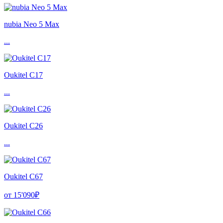
nubia Neo 5 Max
...
Oukitel C17
...
Oukitel C26
...
Oukitel C67
от 15'090₽