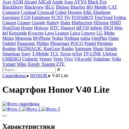
Acer
AGM
Alcatel
AllCall
Apple
Asus
AYYA
Black Fox
BlackBerry
Blackview
BLU
Bluboo
Bluefox
BQ Mobile
CAT
Conquest
Coolpad
Crosscall
Cubot
Doogee
E&L
Elephone
Energizer
F150
Fairphone
FCNT
Fly
FOSSiBOT
FreeYond
Fujitsu
Gigaset
Gionee
Google
Hafury
Haier
Highscreen
HiSense
HMD
HomTom
Honor
Hotwav
HTC
Huawei
iiiF150
Infinix
INOI
Irbis
itel
Kenxinda
Kyocera
Lava
Leagoo
Leica
Lenovo
LG
Meitu
Meizu
Motorola
MyPhone
Nokia
Nothing
nubia
OnePlus
Oppo
Oukitel
Panasonic
Philips
Phonemax
POCO
Poptel
Prestigio
Realme
REDMAGIC
RugGear
Runbo
Samsung
Sharp
Simple
Smartisan
Sony
T-Mobile
TCL
Tecno
teXet
TP-LINK
Ulefone
UMIDIGI
Unihertz
Vernee
Vertu
Vivo
VKworld
Vodafone
Volla
Vsmart
Wiko
Xgody
Xiaomi
ZTE
✕
Смартфоны
▸
HONOR
▸
V40 Lite
Смартфон Honor V40 Lite
Характеристики