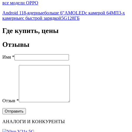
все модели OPPO
Android 11
8-ядерные
больше 6"
AMOLED
с камерой 64МП
3-х
камерные
с быстрой зарядкой
5G
128ГБ
Где купить, цены
Отзывы
Имя *
Отзыв *
АНАЛОГИ И КОНКУРЕНТЫ