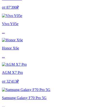
от 87'390₽
Vivo Y05e
...
Honor X6e
...
AGM X7 Pro
от 32'413₽
Samsung Galaxy F70 Pro 5G
...