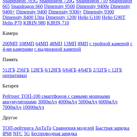
Snapdragon 765G
Snapdragon 720G
Snapdragon 710
Snapdragon
665
Snapdragon 660
Dimensity 9500
Dimensity 9400e
Dimensity
9400+
Dimensity 9400
Dimensity 9300+
Dimensity 9300
Dimensity 8400 Ultra
Dimensity 1200
Helio G100
Helio G90T
Helio P70
KIRIN 980
KIRIN 710
Камера
200МП
108МП
64МП
48МП
13МП
8МП
с тройной камерой
с
4-мя камерами
с выдвижной камерой
Память
512ГБ
256ГБ
128ГБ
6/128ГБ
6/64ГБ
4/64ГБ
2/32ГБ
с 12ГБ
оперативки
Батарея
Рейтинг ТОП-100 смартфонов с самыми мощными
аккумуляторами
3000мАч
4000мАч
5000мАч
6000мАч
7000мАч
10000мАч
Другое
ТОП-рейтинга AnTuTu
Сравнения моделей
Быстрая зарядка
IP68
NFC
5G
Беспроводная зарядка