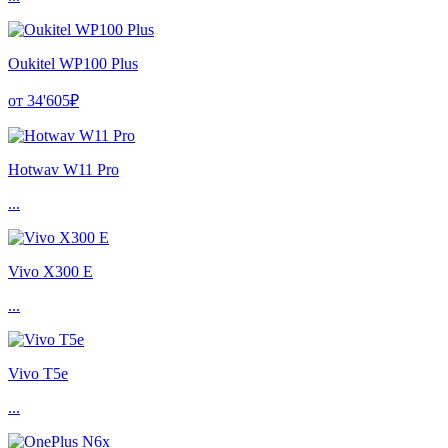
Oukitel WP100 Plus
от 34'605₽
Hotwav W11 Pro
...
Vivo X300 E
...
Vivo T5e
...