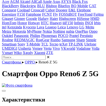
Acer
AGM
Alcatel
AllCall
Apple
Asus
AYYA
Black Fox
BlackBerry
Blackview
BLU
Bluboo
Bluefox
BQ Mobile
CAT
Conquest
Coolpad
Crosscall
Cubot
Doogee
E&L
Elephone
Energizer
F150
Fairphone
FCNT
Fly
FOSSiBOT
FreeYond
Fujitsu
Gigaset
Gionee
Google
Hafury
Haier
Highscreen
HiSense
HMD
HomTom
Honor
Hotwav
HTC
Huawei
iiiF150
Infinix
INOI
Irbis
itel
Kenxinda
Kyocera
Lava
Leagoo
Leica
Lenovo
LG
Meitu
Meizu
Motorola
MyPhone
Nokia
Nothing
nubia
OnePlus
Oppo
Oukitel
Panasonic
Philips
Phonemax
POCO
Poptel
Prestigio
Realme
REDMAGIC
RugGear
Runbo
Samsung
Sharp
Simple
Smartisan
Sony
T-Mobile
TCL
Tecno
teXet
TP-LINK
Ulefone
UMIDIGI
Unihertz
Vernee
Vertu
Vivo
VKworld
Vodafone
Volla
Vsmart
Wiko
Xgody
Xiaomi
ZTE
✕
Смартфоны
▸
OPPO
▸
Reno6 Z 5G
Смартфон Oppo Reno6 Z 5G
Характеристики