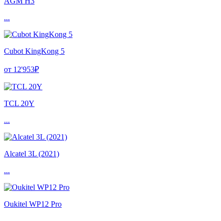
AGM H3
...
Cubot KingKong 5
от 12'953₽
TCL 20Y
...
Alcatel 3L (2021)
...
Oukitel WP12 Pro
...