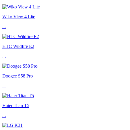
Wiko View 4 Lite
...
HTC Wildfire E2
...
Doogee S58 Pro
...
Haier Titan T5
...