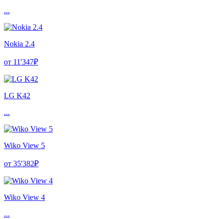
...
Nokia 2.4
от 11'347₽
LG K42
...
Wiko View 5
от 35'382₽
Wiko View 4
...