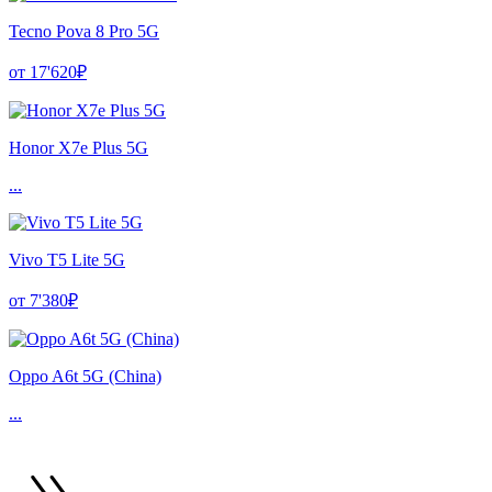
Tecno Pova 8 Pro 5G
от 17'620₽
Honor X7e Plus 5G
...
Vivo T5 Lite 5G
от 7'380₽
Oppo A6t 5G (China)
...