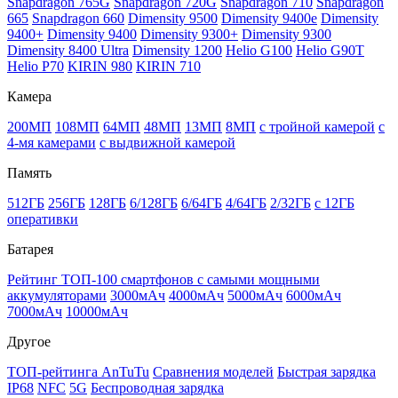
Snapdragon 765G
Snapdragon 720G
Snapdragon 710
Snapdragon
665
Snapdragon 660
Dimensity 9500
Dimensity 9400e
Dimensity
9400+
Dimensity 9400
Dimensity 9300+
Dimensity 9300
Dimensity 8400 Ultra
Dimensity 1200
Helio G100
Helio G90T
Helio P70
KIRIN 980
KIRIN 710
Камера
200МП
108МП
64МП
48МП
13МП
8МП
с тройной камерой
с
4-мя камерами
с выдвижной камерой
Память
512ГБ
256ГБ
128ГБ
6/128ГБ
6/64ГБ
4/64ГБ
2/32ГБ
с 12ГБ
оперативки
Батарея
Рейтинг ТОП-100 смартфонов с самыми мощными
аккумуляторами
3000мАч
4000мАч
5000мАч
6000мАч
7000мАч
10000мАч
Другое
ТОП-рейтинга AnTuTu
Сравнения моделей
Быстрая зарядка
IP68
NFC
5G
Беспроводная зарядка