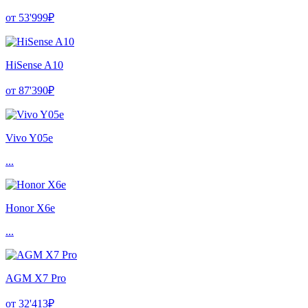
от 53'999₽
HiSense A10
от 87'390₽
Vivo Y05e
...
Honor X6e
...
AGM X7 Pro
от 32'413₽