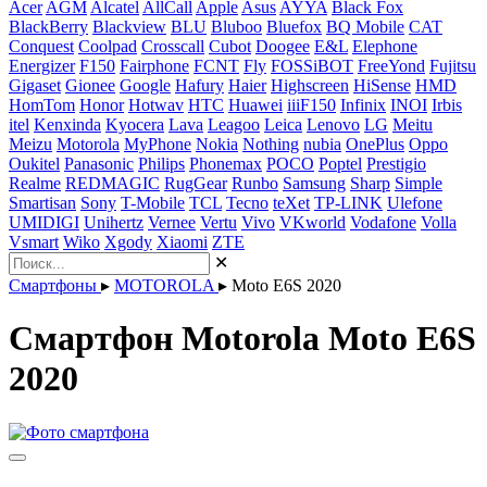
Acer
AGM
Alcatel
AllCall
Apple
Asus
AYYA
Black Fox
BlackBerry
Blackview
BLU
Bluboo
Bluefox
BQ Mobile
CAT
Conquest
Coolpad
Crosscall
Cubot
Doogee
E&L
Elephone
Energizer
F150
Fairphone
FCNT
Fly
FOSSiBOT
FreeYond
Fujitsu
Gigaset
Gionee
Google
Hafury
Haier
Highscreen
HiSense
HMD
HomTom
Honor
Hotwav
HTC
Huawei
iiiF150
Infinix
INOI
Irbis
itel
Kenxinda
Kyocera
Lava
Leagoo
Leica
Lenovo
LG
Meitu
Meizu
Motorola
MyPhone
Nokia
Nothing
nubia
OnePlus
Oppo
Oukitel
Panasonic
Philips
Phonemax
POCO
Poptel
Prestigio
Realme
REDMAGIC
RugGear
Runbo
Samsung
Sharp
Simple
Smartisan
Sony
T-Mobile
TCL
Tecno
teXet
TP-LINK
Ulefone
UMIDIGI
Unihertz
Vernee
Vertu
Vivo
VKworld
Vodafone
Volla
Vsmart
Wiko
Xgody
Xiaomi
ZTE
✕
Смартфоны
▸
MOTOROLA
▸
Moto E6S 2020
Смартфон Motorola Moto E6S
2020