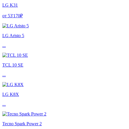
LG K31
от 53'170₽
LG Aristo 5
...
TCL 10 SE
...
LG K8X
...
Tecno Spark Power 2