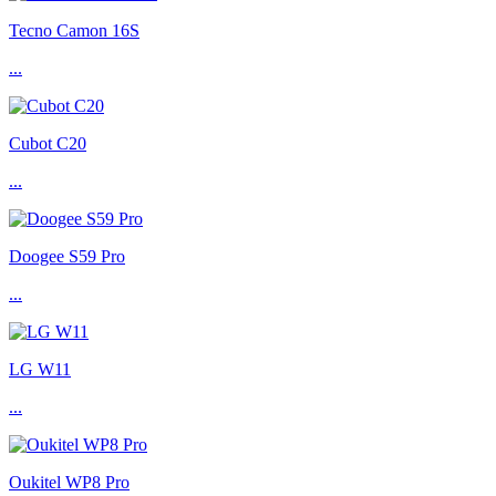
Tecno Camon 16S
...
Cubot C20
...
Doogee S59 Pro
...
LG W11
...
Oukitel WP8 Pro