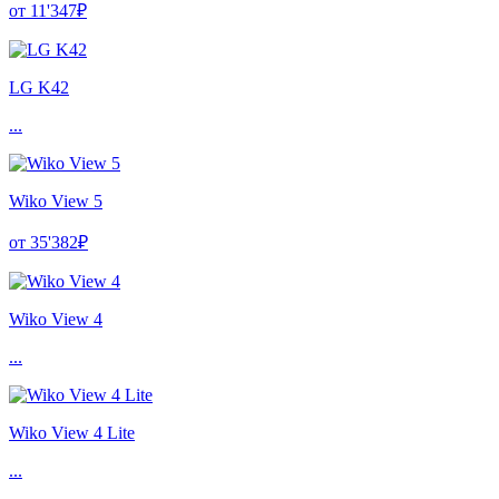
от 11'347₽
LG K42
...
Wiko View 5
от 35'382₽
Wiko View 4
...
Wiko View 4 Lite
...