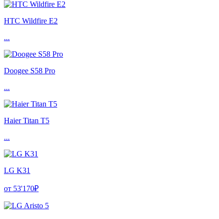
HTC Wildfire E2
...
Doogee S58 Pro
...
Haier Titan T5
...
LG K31
от 53'170₽