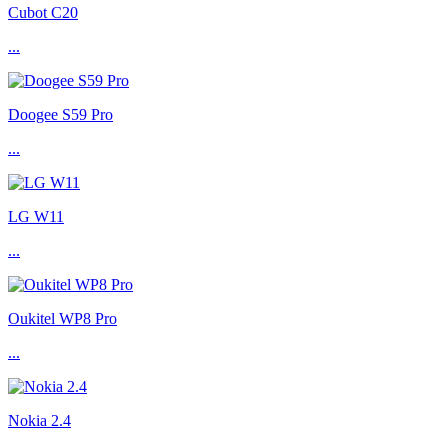
Cubot C20
...
Doogee S59 Pro
...
LG W11
...
Oukitel WP8 Pro
...
Nokia 2.4