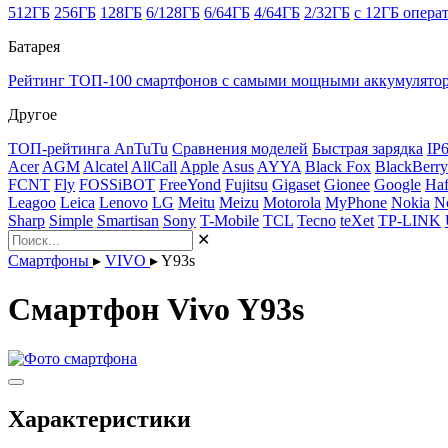
512ГБ
256ГБ
128ГБ
6/128ГБ
6/64ГБ
4/64ГБ
2/32ГБ
с 12ГБ опера
Батарея
Рейтинг ТОП-100 смартфонов с самыми мощными аккумулято
Другое
ТОП-рейтинга AnTuTu
Сравнения моделей
Быстрая зарядка
IP
Acer
AGM
Alcatel
AllCall
Apple
Asus
AYYA
Black Fox
BlackBerry
FCNT
Fly
FOSSiBOT
FreeYond
Fujitsu
Gigaset
Gionee
Google
Haf
Leagoo
Leica
Lenovo
LG
Meitu
Meizu
Motorola
MyPhone
Nokia
N
Sharp
Simple
Smartisan
Sony
T-Mobile
TCL
Tecno
teXet
TP-LINK
✕
Смартфоны
▸
VIVO
▸
Y93s
Смартфон Vivo Y93s
Характеристики