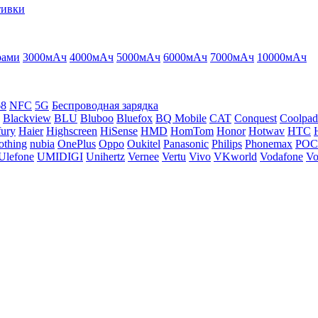
тивки
рами
3000мАч
4000мАч
5000мАч
6000мАч
7000мАч
10000мАч
68
NFC
5G
Беспроводная зарядка
Blackview
BLU
Bluboo
Bluefox
BQ Mobile
CAT
Conquest
Coolpad
ury
Haier
Highscreen
HiSense
HMD
HomTom
Honor
Hotwav
HTC
othing
nubia
OnePlus
Oppo
Oukitel
Panasonic
Philips
Phonemax
PO
Ulefone
UMIDIGI
Unihertz
Vernee
Vertu
Vivo
VKworld
Vodafone
Vo