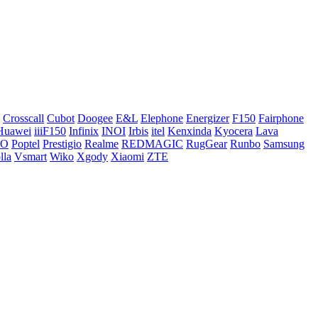
Crosscall
Cubot
Doogee
E&L
Elephone
Energizer
F150
Fairphone
Huawei
iiiF150
Infinix
INOI
Irbis
itel
Kenxinda
Kyocera
Lava
CO
Poptel
Prestigio
Realme
REDMAGIC
RugGear
Runbo
Samsung
lla
Vsmart
Wiko
Xgody
Xiaomi
ZTE