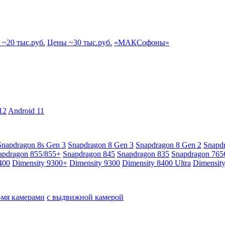
~20 тыс.руб.
Цены ~30 тыс.руб.
«МАКСофоны»
12
Android 11
Snapdragon 8s Gen 3
Snapdragon 8 Gen 3
Snapdragon 8 Gen 2
Snapd
apdragon 855/855+
Snapdragon 845
Snapdragon 835
Snapdragon 76
400
Dimensity 9300+
Dimensity 9300
Dimensity 8400 Ultra
Dimensit
4-мя камерами
с выдвижной камерой