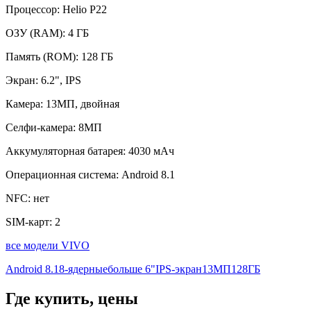
Процессор:
Helio P22
ОЗУ (RAM):
4 ГБ
Память (ROM):
128 ГБ
Экран:
6.2", IPS
Камера:
13МП, двойная
Селфи-камера:
8МП
Аккумуляторная батарея:
4030 мАч
Операционная система:
Android 8.1
NFC:
нет
SIM-карт:
2
все модели VIVO
Android 8.1
8-ядерные
больше 6"
IPS-экран
13МП
128ГБ
Где купить, цены