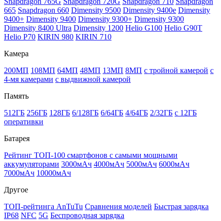
Snapdragon 765G
Snapdragon 720G
Snapdragon 710
Snapdragon
665
Snapdragon 660
Dimensity 9500
Dimensity 9400e
Dimensity
9400+
Dimensity 9400
Dimensity 9300+
Dimensity 9300
Dimensity 8400 Ultra
Dimensity 1200
Helio G100
Helio G90T
Helio P70
KIRIN 980
KIRIN 710
Камера
200МП
108МП
64МП
48МП
13МП
8МП
с тройной камерой
с
4-мя камерами
с выдвижной камерой
Память
512ГБ
256ГБ
128ГБ
6/128ГБ
6/64ГБ
4/64ГБ
2/32ГБ
с 12ГБ
оперативки
Батарея
Рейтинг ТОП-100 смартфонов с самыми мощными
аккумуляторами
3000мАч
4000мАч
5000мАч
6000мАч
7000мАч
10000мАч
Другое
ТОП-рейтинга AnTuTu
Сравнения моделей
Быстрая зарядка
IP68
NFC
5G
Беспроводная зарядка