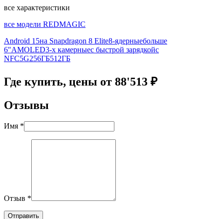
все характеристики
все модели REDMAGIC
Android 15
на Snapdragon 8 Elite
8-ядерные
больше
6"
AMOLED
3-х камерные
с быстрой зарядкой
с
NFC
5G
256ГБ
512ГБ
Где купить, цены от 88'513 ₽
Отзывы
Имя *
Отзыв *