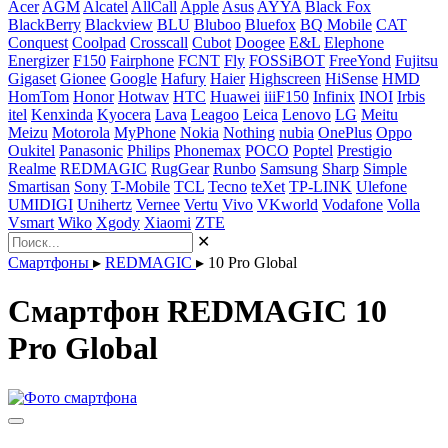
Acer
AGM
Alcatel
AllCall
Apple
Asus
AYYA
Black Fox
BlackBerry
Blackview
BLU
Bluboo
Bluefox
BQ Mobile
CAT
Conquest
Coolpad
Crosscall
Cubot
Doogee
E&L
Elephone
Energizer
F150
Fairphone
FCNT
Fly
FOSSiBOT
FreeYond
Fujitsu
Gigaset
Gionee
Google
Hafury
Haier
Highscreen
HiSense
HMD
HomTom
Honor
Hotwav
HTC
Huawei
iiiF150
Infinix
INOI
Irbis
itel
Kenxinda
Kyocera
Lava
Leagoo
Leica
Lenovo
LG
Meitu
Meizu
Motorola
MyPhone
Nokia
Nothing
nubia
OnePlus
Oppo
Oukitel
Panasonic
Philips
Phonemax
POCO
Poptel
Prestigio
Realme
REDMAGIC
RugGear
Runbo
Samsung
Sharp
Simple
Smartisan
Sony
T-Mobile
TCL
Tecno
teXet
TP-LINK
Ulefone
UMIDIGI
Unihertz
Vernee
Vertu
Vivo
VKworld
Vodafone
Volla
Vsmart
Wiko
Xgody
Xiaomi
ZTE
✕
Смартфоны
▸
REDMAGIC
▸
10 Pro Global
Смартфон REDMAGIC 10
Pro Global