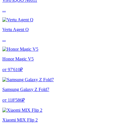
Vivo iQOO Neo11
...
Vertu Agent Q
...
Honor Magic V5
от 97'610₽
Samsung Galaxy Z Fold7
от 118'586₽
Xiaomi MIX Flip 2