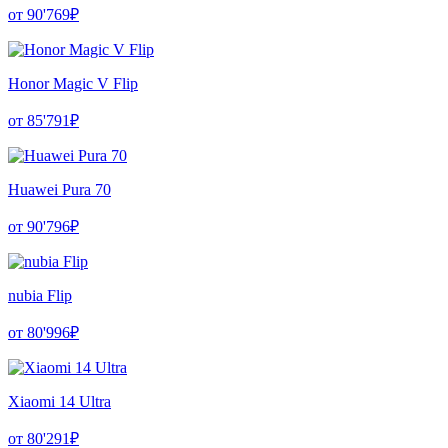
от 90'769₽
Honor Magic V Flip
от 85'791₽
Huawei Pura 70
от 90'796₽
nubia Flip
от 80'996₽
Xiaomi 14 Ultra
от 80'291₽