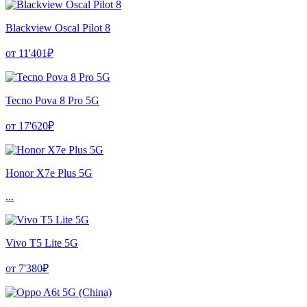
Blackview Oscal Pilot 8
от 11'401₽
Tecno Pova 8 Pro 5G
от 17'620₽
Honor X7e Plus 5G
...
Vivo T5 Lite 5G
от 7'380₽