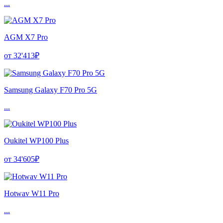
...
AGM X7 Pro
от 32'413₽
Samsung Galaxy F70 Pro 5G
...
Oukitel WP100 Plus
от 34'605₽
Hotwav W11 Pro
...