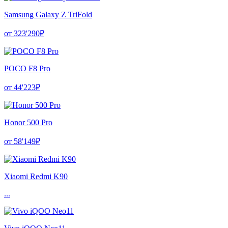
Samsung Galaxy Z TriFold
от 323'290₽
POCO F8 Pro
от 44'223₽
Honor 500 Pro
от 58'149₽
Xiaomi Redmi K90
...