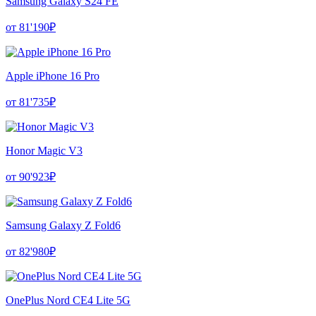
Samsung Galaxy S24 FE
от 81'190₽
Apple iPhone 16 Pro
от 81'735₽
Honor Magic V3
от 90'923₽
Samsung Galaxy Z Fold6
от 82'980₽
OnePlus Nord CE4 Lite 5G