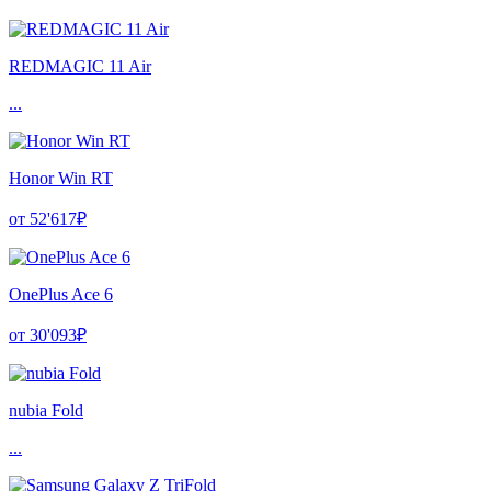
REDMAGIC 11 Air
...
Honor Win RT
от 52'617₽
OnePlus Ace 6
от 30'093₽
nubia Fold
...