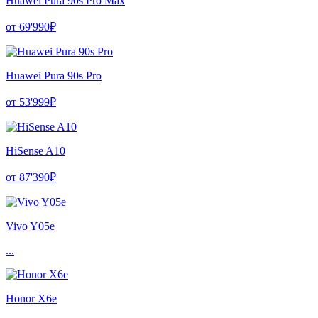
Huawei Pura 90s Pro Max
от 69'990₽
Huawei Pura 90s Pro
от 53'999₽
HiSense A10
от 87'390₽
Vivo Y05e
...
Honor X6e