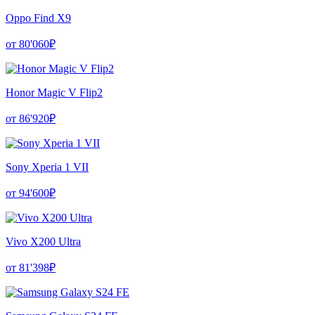
Oppo Find X9
от 80'060₽
Honor Magic V Flip2
от 86'920₽
Sony Xperia 1 VII
от 94'600₽
Vivo X200 Ultra
от 81'398₽