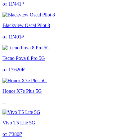
от 11'441₽
Blackview Oscal Pilot 8
от 11'401₽
Tecno Pova 8 Pro 5G
от 17'620₽
Honor X7e Plus 5G
...
Vivo T5 Lite 5G
от 7'380₽