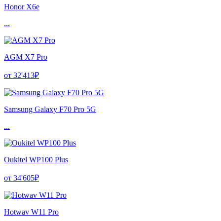
Honor X6e
...
AGM X7 Pro
от 32'413₽
Samsung Galaxy F70 Pro 5G
...
Oukitel WP100 Plus
от 34'605₽
Hotwav W11 Pro