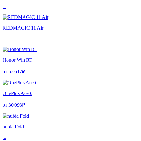
...
REDMAGIC 11 Air
...
Honor Win RT
от 52'617₽
OnePlus Ace 6
от 30'093₽
nubia Fold
...