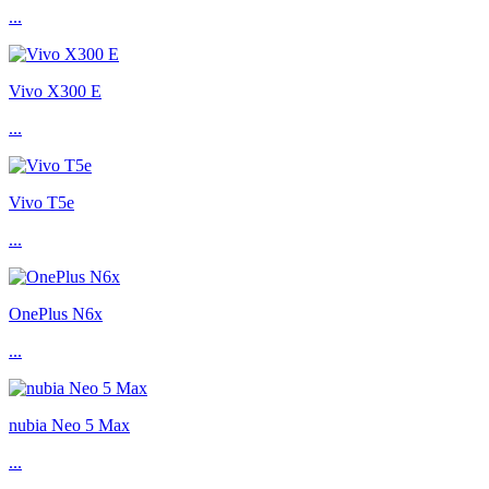
...
Vivo X300 E
...
Vivo T5e
...
OnePlus N6x
...
nubia Neo 5 Max
...