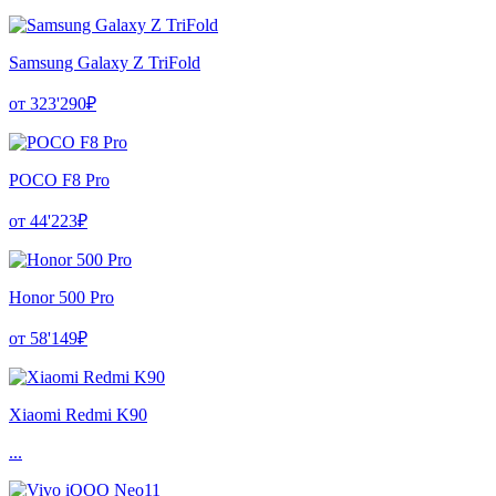
Samsung Galaxy Z TriFold
от 323'290₽
POCO F8 Pro
от 44'223₽
Honor 500 Pro
от 58'149₽
Xiaomi Redmi K90
...