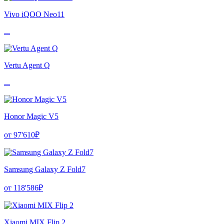
Vivo iQOO Neo11
...
Vertu Agent Q
...
Honor Magic V5
от 97'610₽
Samsung Galaxy Z Fold7
от 118'586₽
Xiaomi MIX Flip 2