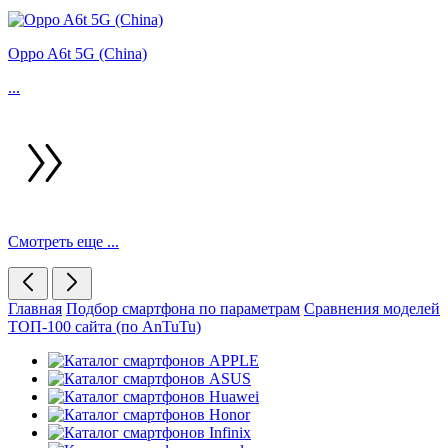
Oppo A6t 5G (China)
...
Смотреть еще ...
Главная
Подбор смартфона по параметрам
Сравнения моделей
ТОП-100 сайта (по AnTuTu)