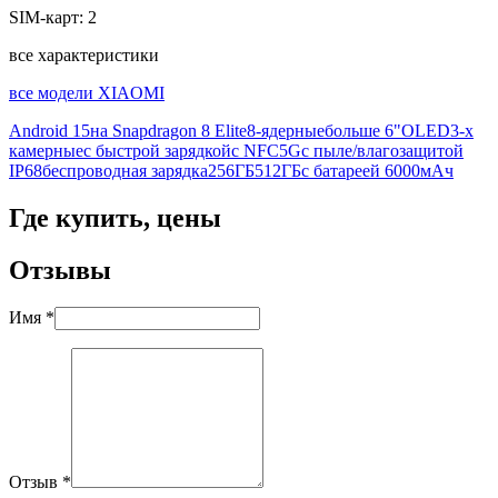
SIM-карт:
2
все характеристики
все модели XIAOMI
Android 15
на Snapdragon 8 Elite
8-ядерные
больше 6"
OLED
3-х
камерные
с быстрой зарядкой
с NFC
5G
с пыле/влагозащитой
IP68
беспроводная зарядка
256ГБ
512ГБ
с батареей 6000мАч
Где купить, цены
Отзывы
Имя *
Отзыв *