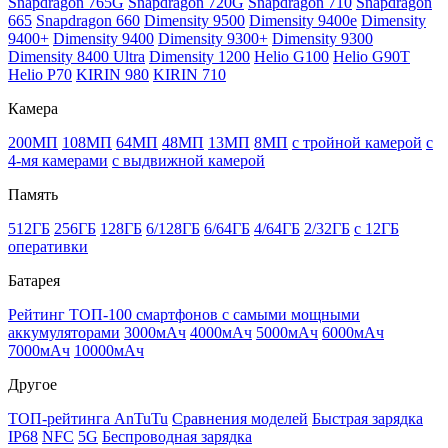
Snapdragon 765G
Snapdragon 720G
Snapdragon 710
Snapdragon
665
Snapdragon 660
Dimensity 9500
Dimensity 9400e
Dimensity
9400+
Dimensity 9400
Dimensity 9300+
Dimensity 9300
Dimensity 8400 Ultra
Dimensity 1200
Helio G100
Helio G90T
Helio P70
KIRIN 980
KIRIN 710
Камера
200МП
108МП
64МП
48МП
13МП
8МП
с тройной камерой
с
4-мя камерами
с выдвижной камерой
Память
512ГБ
256ГБ
128ГБ
6/128ГБ
6/64ГБ
4/64ГБ
2/32ГБ
с 12ГБ
оперативки
Батарея
Рейтинг ТОП-100 смартфонов с самыми мощными
аккумуляторами
3000мАч
4000мАч
5000мАч
6000мАч
7000мАч
10000мАч
Другое
ТОП-рейтинга AnTuTu
Сравнения моделей
Быстрая зарядка
IP68
NFC
5G
Беспроводная зарядка