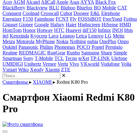
Acer
AGM
Alcatel
AllCall
Apple
Asus
AYYA
Black Fox
BlackBerry
Blackview
BLU
Bluboo
Bluefox
BQ Mobile
CAT
Conquest
Coolpad
Crosscall
Cubot
Doogee
E&L
Elephone
Energizer
F150
Fairphone
FCNT
Fly
FOSSiBOT
FreeYond
Fujitsu
Gigaset
Gionee
Google
Hafury
Haier
Highscreen
HiSense
HMD
HomTom
Honor
Hotwav
HTC
Huawei
iiiF150
Infinix
INOI
Irbis
itel
Kenxinda
Kyocera
Lava
Leagoo
Leica
Lenovo
LG
Meitu
Meizu
Motorola
MyPhone
Nokia
Nothing
nubia
OnePlus
Oppo
Oukitel
Panasonic
Philips
Phonemax
POCO
Poptel
Prestigio
Realme
REDMAGIC
RugGear
Runbo
Samsung
Sharp
Simple
Smartisan
Sony
T-Mobile
TCL
Tecno
teXet
TP-LINK
Ulefone
UMIDIGI
Unihertz
Vernee
Vertu
Vivo
VKworld
Vodafone
Volla
Vsmart
Wiko
Xgody
Xiaomi
ZTE
✕
Смартфоны
▸
XIAOMI
▸
Redmi K80 Pro
Смартфон Xiaomi Redmi K80
Pro