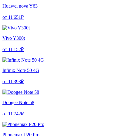
Huawei nova Y63
от 11'651₽
Vivo Y300t
от 11'152₽
Infinix Note 50 4G
от 11'393₽
Doogee Note 58
от 11'742₽
Phonemax P20 Pro