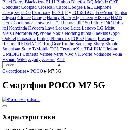
BlackBerry
Blackview
BLU
Bluboo
Bluefox
BQ Mobile
CAT
Conquest
Coolpad
Crosscall
Cubot
Doogee
E&L
Elephone
Energizer
F150
Fairphone
FCNT
Fly
FOSSiBOT
FreeYond
Fujitsu
Gigaset
Gionee
Google
Hafury
Haier
Highscreen
HiSense
HMD
HomTom
Honor
Hotwav
HTC
Huawei
iiiF150
Infinix
INOI
Irbis
itel
Kenxinda
Kyocera
Lava
Leagoo
Leica
Lenovo
LG
Meitu
Meizu
Motorola
MyPhone
Nokia
Nothing
nubia
OnePlus
Oppo
Oukitel
Panasonic
Philips
Phonemax
POCO
Poptel
Prestigio
Realme
REDMAGIC
RugGear
Runbo
Samsung
Sharp
Simple
Smartisan
Sony
T-Mobile
TCL
Tecno
teXet
TP-LINK
Ulefone
UMIDIGI
Unihertz
Vernee
Vertu
Vivo
VKworld
Vodafone
Volla
Vsmart
Wiko
Xgody
Xiaomi
ZTE
✕
Смартфоны
▸
POCO
▸
M7 5G
Смартфон POCO M7 5G
Характеристики
Процессор:
Snapdragon 4s Gen 2