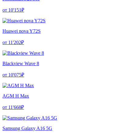
от 10'151₽
Huawei nova Y72S
от 11'202₽
Blackview Wave 8
от 10'075₽
AGM H Max
от 11'668₽
Samsung Galaxy A16 5G