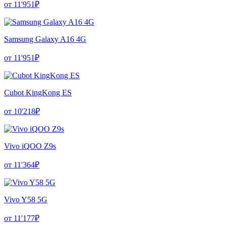
от 11'951₽
Samsung Galaxy A16 4G
от 11'951₽
Cubot KingKong ES
от 10'218₽
Vivo iQOO Z9s
от 11'364₽
Vivo Y58 5G
от 11'177₽