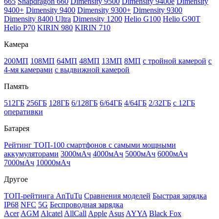
665
Snapdragon 660
Dimensity 9500
Dimensity 9400e
Dimensity
9400+
Dimensity 9400
Dimensity 9300+
Dimensity 9300
Dimensity 8400 Ultra
Dimensity 1200
Helio G100
Helio G90T
Helio P70
KIRIN 980
KIRIN 710
Камера
200МП
108МП
64МП
48МП
13МП
8МП
с тройной камерой
с
4-мя камерами
с выдвижной камерой
Память
512ГБ
256ГБ
128ГБ
6/128ГБ
6/64ГБ
4/64ГБ
2/32ГБ
с 12ГБ
оперативки
Батарея
Рейтинг ТОП-100 смартфонов с самыми мощными
аккумуляторами
3000мАч
4000мАч
5000мАч
6000мАч
7000мАч
10000мАч
Другое
ТОП-рейтинга AnTuTu
Сравнения моделей
Быстрая зарядка
IP68
NFC
5G
Беспроводная зарядка
Acer
AGM
Alcatel
AllCall
Apple
Asus
AYYA
Black Fox