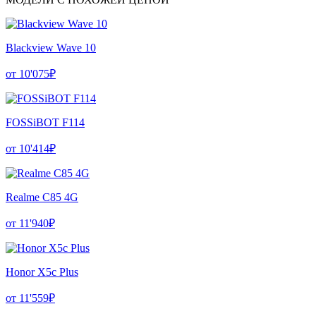
Blackview Wave 10
от 10'075₽
FOSSiBOT F114
от 10'414₽
Realme C85 4G
от 11'940₽
Honor X5c Plus
от 11'559₽