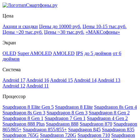
Смартфоны.ру
Цена
Акции и скидки
Цены до 10000 руб.
Цены 10-15 тыс.руб.
Цены ~20 тыс.руб.
Цены ~30 тыс.руб.
«МАКСофоны»
Экран
OLED
Super AMOLED
AMOLED
IPS
до 5 дюймов
от 6
дюймов
Система
Android 17
Android 16
Android 15
Android 14
Android 13
Android 12
Android 11
Процессор
Snapdragon 8 Elite Gen 5
Snapdragon 8 Elite
Snapdragon 8s Gen 4
Snapdragon 8s Gen 3
Snapdragon 8 Gen 3
Snapdragon 8 Gen 2
Snapdragon 8 Gen 1
Snapdragon 7 Gen 1
Snapdragon 4 Gen 2
Snapdragon 888 Plus
Snapdragon 888
Snapdragon 870
Snapdragon
865/865+
Snapdragon 855/855+
Snapdragon 845
Snapdragon 835
Snapdragon 765G
Snapdragon 720G
Snapdragon 710
Snapdragon