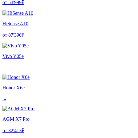
от 53'999₽
HiSense A10
от 87'390₽
Vivo Y05e
...
Honor X6e
...
AGM X7 Pro
от 32'413₽