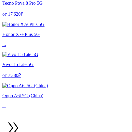
Tecno Pova 8 Pro 5G
от 17'620₽
Honor X7e Plus 5G
...
Vivo T5 Lite 5G
от 7'380₽
Oppo A6t 5G (China)
...