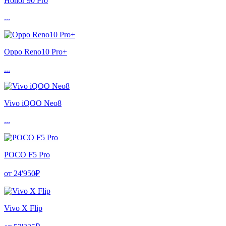
Honor 90 Pro
...
Oppo Reno10 Pro+
...
Vivo iQOO Neo8
...
POCO F5 Pro
от 24'950₽
Vivo X Flip