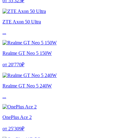
от 53'325₽
ZTE Axon 50 Ultra
...
Realme GT Neo 5 150W
от 20'770₽
Realme GT Neo 5 240W
...
OnePlus Ace 2
от 25'309₽