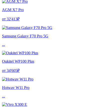
AGM X7 Pro
от 32'413₽
Samsung Galaxy F70 Pro 5G
...
Oukitel WP100 Plus
от 34'605₽
Hotwav W11 Pro
...