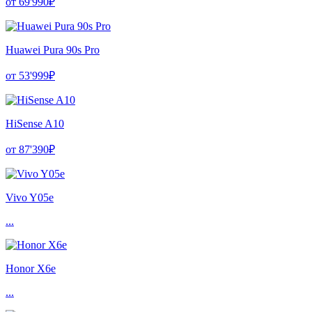
от 69'990₽
Huawei Pura 90s Pro
от 53'999₽
HiSense A10
от 87'390₽
Vivo Y05e
...
Honor X6e
...