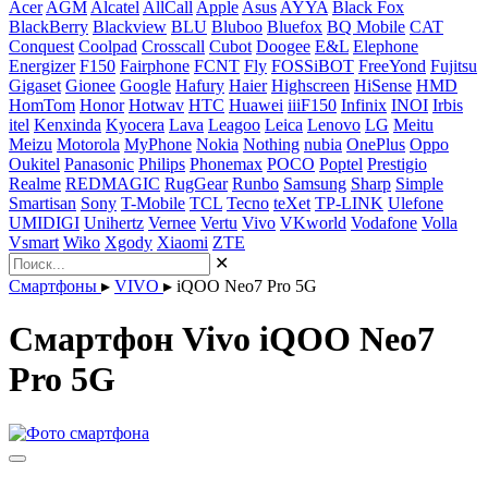
Acer
AGM
Alcatel
AllCall
Apple
Asus
AYYA
Black Fox
BlackBerry
Blackview
BLU
Bluboo
Bluefox
BQ Mobile
CAT
Conquest
Coolpad
Crosscall
Cubot
Doogee
E&L
Elephone
Energizer
F150
Fairphone
FCNT
Fly
FOSSiBOT
FreeYond
Fujitsu
Gigaset
Gionee
Google
Hafury
Haier
Highscreen
HiSense
HMD
HomTom
Honor
Hotwav
HTC
Huawei
iiiF150
Infinix
INOI
Irbis
itel
Kenxinda
Kyocera
Lava
Leagoo
Leica
Lenovo
LG
Meitu
Meizu
Motorola
MyPhone
Nokia
Nothing
nubia
OnePlus
Oppo
Oukitel
Panasonic
Philips
Phonemax
POCO
Poptel
Prestigio
Realme
REDMAGIC
RugGear
Runbo
Samsung
Sharp
Simple
Smartisan
Sony
T-Mobile
TCL
Tecno
teXet
TP-LINK
Ulefone
UMIDIGI
Unihertz
Vernee
Vertu
Vivo
VKworld
Vodafone
Volla
Vsmart
Wiko
Xgody
Xiaomi
ZTE
✕
Смартфоны
▸
VIVO
▸
iQOO Neo7 Pro 5G
Смартфон Vivo iQOO Neo7
Pro 5G