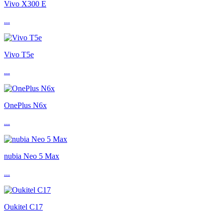
Vivo X300 E
...
Vivo T5e
...
OnePlus N6x
...
nubia Neo 5 Max
...
Oukitel C17