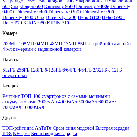
Snapdragon 765G
Snapdragon 720G
Snapdragon 710
Snapdragon
665
Snapdragon 660
Dimensity 9500
Dimensity 9400e
Dimensity
9400+
Dimensity 9400
Dimensity 9300+
Dimensity 9300
Dimensity 8400 Ultra
Dimensity 1200
Helio G100
Helio G90T
Helio P70
KIRIN 980
KIRIN 710
Камера
200МП
108МП
64МП
48МП
13МП
8МП
с тройной камерой
с
4-мя камерами
с выдвижной камерой
Память
512ГБ
256ГБ
128ГБ
6/128ГБ
6/64ГБ
4/64ГБ
2/32ГБ
с 12ГБ
оперативки
Батарея
Рейтинг ТОП-100 смартфонов с самыми мощными
аккумуляторами
3000мАч
4000мАч
5000мАч
6000мАч
7000мАч
10000мАч
Другое
ТОП-рейтинга AnTuTu
Сравнения моделей
Быстрая зарядка
IP68
NFC
5G
Беспроводная зарядка