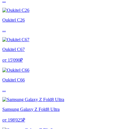
...
Oukitel C26
...
Oukitel C67
от 15'090₽
Oukitel C66
...
Samsung Galaxy Z Fold8 Ultra
от 198'025₽