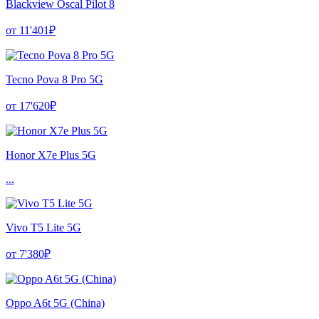
Blackview Oscal Pilot 8
от 11'401₽
Tecno Pova 8 Pro 5G
от 17'620₽
Honor X7e Plus 5G
...
Vivo T5 Lite 5G
от 7'380₽
Oppo A6t 5G (China)