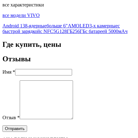
все характеристики
все модели VIVO
Android 13
8-ядерные
больше 6"
AMOLED
3-х камерные
с
быстрой зарядкой
с NFC
5G
128ГБ
256ГБ
с батареей 5000мАч
Где купить, цены
Отзывы
Имя *
Отзыв *