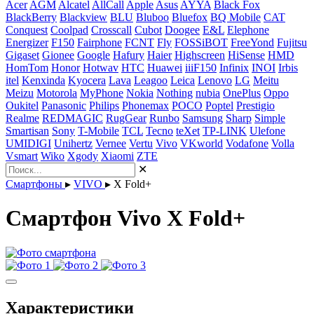
Acer
AGM
Alcatel
AllCall
Apple
Asus
AYYA
Black Fox
BlackBerry
Blackview
BLU
Bluboo
Bluefox
BQ Mobile
CAT
Conquest
Coolpad
Crosscall
Cubot
Doogee
E&L
Elephone
Energizer
F150
Fairphone
FCNT
Fly
FOSSiBOT
FreeYond
Fujitsu
Gigaset
Gionee
Google
Hafury
Haier
Highscreen
HiSense
HMD
HomTom
Honor
Hotwav
HTC
Huawei
iiiF150
Infinix
INOI
Irbis
itel
Kenxinda
Kyocera
Lava
Leagoo
Leica
Lenovo
LG
Meitu
Meizu
Motorola
MyPhone
Nokia
Nothing
nubia
OnePlus
Oppo
Oukitel
Panasonic
Philips
Phonemax
POCO
Poptel
Prestigio
Realme
REDMAGIC
RugGear
Runbo
Samsung
Sharp
Simple
Smartisan
Sony
T-Mobile
TCL
Tecno
teXet
TP-LINK
Ulefone
UMIDIGI
Unihertz
Vernee
Vertu
Vivo
VKworld
Vodafone
Volla
Vsmart
Wiko
Xgody
Xiaomi
ZTE
✕
Смартфоны
▸
VIVO
▸
X Fold+
Смартфон Vivo X Fold+
Характеристики