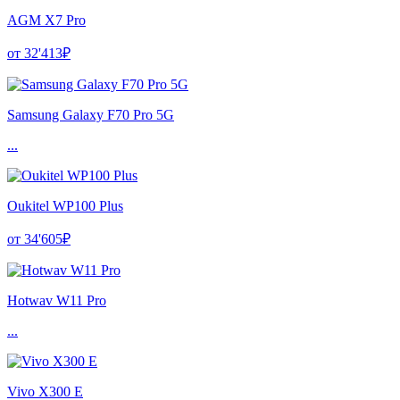
AGM X7 Pro
от 32'413₽
Samsung Galaxy F70 Pro 5G
...
Oukitel WP100 Plus
от 34'605₽
Hotwav W11 Pro
...
Vivo X300 E