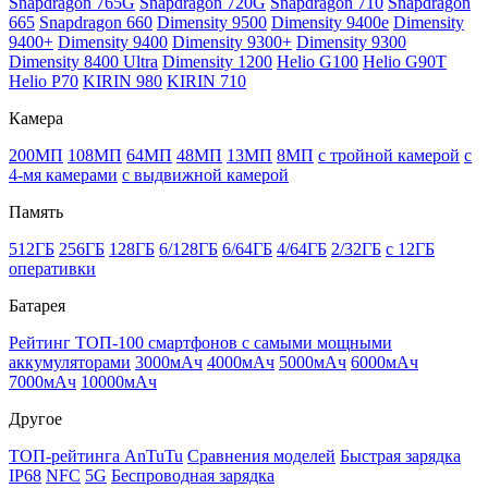
Snapdragon 765G
Snapdragon 720G
Snapdragon 710
Snapdragon
665
Snapdragon 660
Dimensity 9500
Dimensity 9400e
Dimensity
9400+
Dimensity 9400
Dimensity 9300+
Dimensity 9300
Dimensity 8400 Ultra
Dimensity 1200
Helio G100
Helio G90T
Helio P70
KIRIN 980
KIRIN 710
Камера
200МП
108МП
64МП
48МП
13МП
8МП
с тройной камерой
с
4-мя камерами
с выдвижной камерой
Память
512ГБ
256ГБ
128ГБ
6/128ГБ
6/64ГБ
4/64ГБ
2/32ГБ
с 12ГБ
оперативки
Батарея
Рейтинг ТОП-100 смартфонов с самыми мощными
аккумуляторами
3000мАч
4000мАч
5000мАч
6000мАч
7000мАч
10000мАч
Другое
ТОП-рейтинга AnTuTu
Сравнения моделей
Быстрая зарядка
IP68
NFC
5G
Беспроводная зарядка