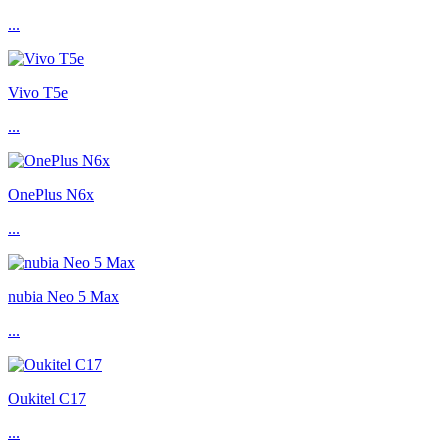
...
Vivo T5e
...
OnePlus N6x
...
nubia Neo 5 Max
...
Oukitel C17
...