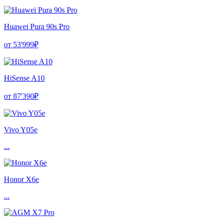
Huawei Pura 90s Pro
от 53'999₽
HiSense A10
от 87'390₽
Vivo Y05e
...
Honor X6e
...