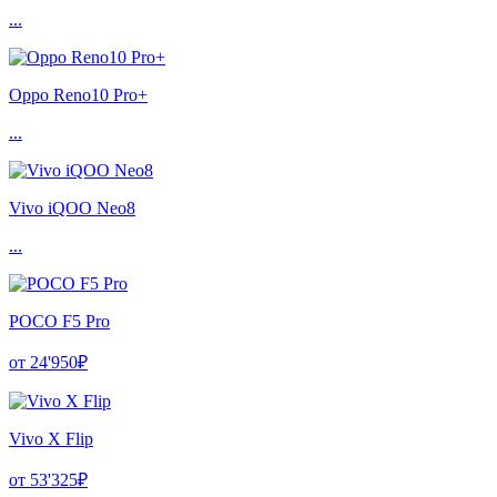
...
Oppo Reno10 Pro+
...
Vivo iQOO Neo8
...
POCO F5 Pro
от 24'950₽
Vivo X Flip
от 53'325₽