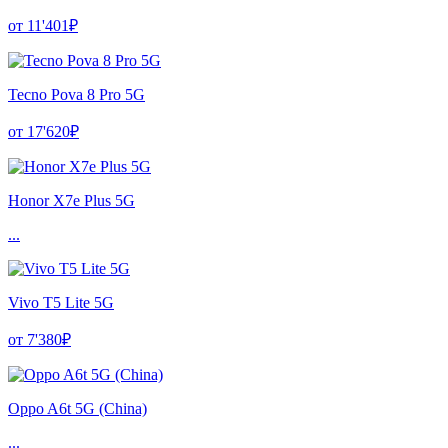
от 11'401₽
Tecno Pova 8 Pro 5G
от 17'620₽
Honor X7e Plus 5G
...
Vivo T5 Lite 5G
от 7'380₽
Oppo A6t 5G (China)
...