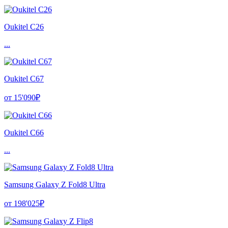
Oukitel C26
...
Oukitel C67
от 15'090₽
Oukitel C66
...
Samsung Galaxy Z Fold8 Ultra
от 198'025₽