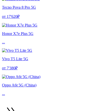
Tecno Pova 8 Pro 5G
от 17'620₽
Honor X7e Plus 5G
...
Vivo T5 Lite 5G
от 7'380₽
Oppo A6t 5G (China)
...