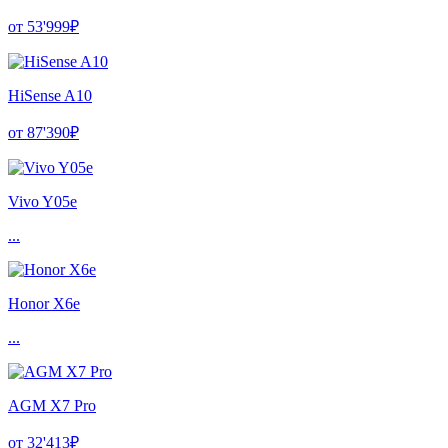
от 53'999₽
HiSense A10
от 87'390₽
Vivo Y05e
...
Honor X6e
...
AGM X7 Pro
от 32'413₽