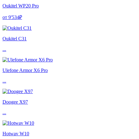
Oukitel WP20 Pro
от 9'534₽
Oukitel C31
...
Ulefone Armor X6 Pro
...
Doogee X97
...
Hotwav W10