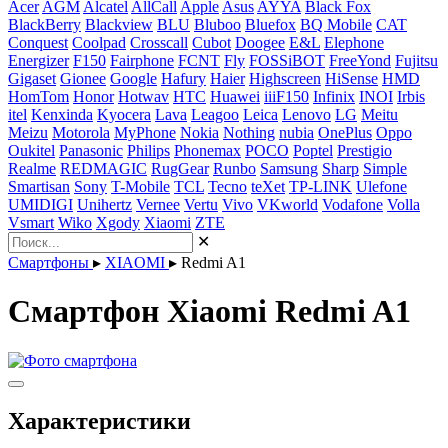
Acer
AGM
Alcatel
AllCall
Apple
Asus
AYYA
Black Fox
BlackBerry
Blackview
BLU
Bluboo
Bluefox
BQ Mobile
CAT
Conquest
Coolpad
Crosscall
Cubot
Doogee
E&L
Elephone
Energizer
F150
Fairphone
FCNT
Fly
FOSSiBOT
FreeYond
Fujitsu
Gigaset
Gionee
Google
Hafury
Haier
Highscreen
HiSense
HMD
HomTom
Honor
Hotwav
HTC
Huawei
iiiF150
Infinix
INOI
Irbis
itel
Kenxinda
Kyocera
Lava
Leagoo
Leica
Lenovo
LG
Meitu
Meizu
Motorola
MyPhone
Nokia
Nothing
nubia
OnePlus
Oppo
Oukitel
Panasonic
Philips
Phonemax
POCO
Poptel
Prestigio
Realme
REDMAGIC
RugGear
Runbo
Samsung
Sharp
Simple
Smartisan
Sony
T-Mobile
TCL
Tecno
teXet
TP-LINK
Ulefone
UMIDIGI
Unihertz
Vernee
Vertu
Vivo
VKworld
Vodafone
Volla
Vsmart
Wiko
Xgody
Xiaomi
ZTE
✕
Смартфоны
▸
XIAOMI
▸
Redmi A1
Смартфон Xiaomi Redmi A1
Характеристики