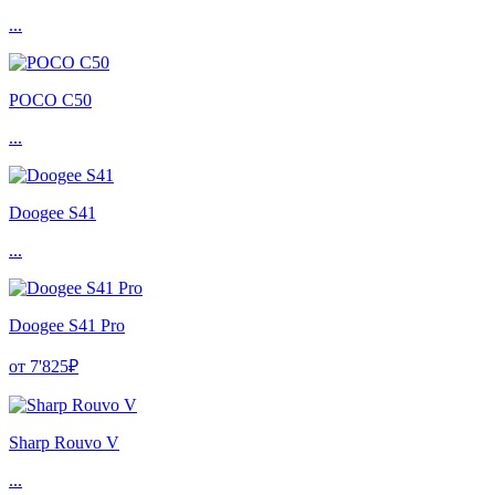
...
POCO C50
...
Doogee S41
...
Doogee S41 Pro
от 7'825₽
Sharp Rouvo V
...