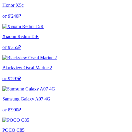
Honor X5c
от 9'240₽
Xiaomi Redmi 15R
от 9'355₽
Blackview Oscal Marine 2
от 9'597₽
Samsung Galaxy A07 4G
от 8'990₽
POCO C85