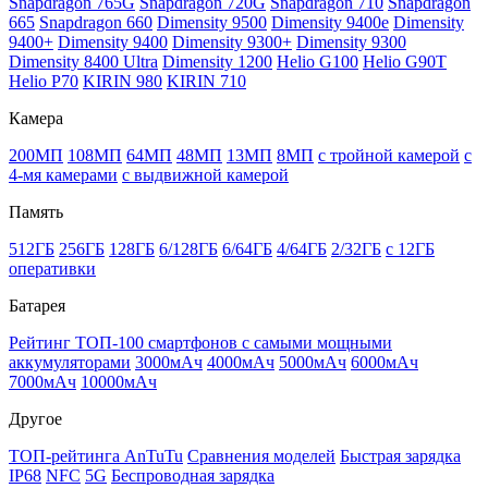
Snapdragon 765G
Snapdragon 720G
Snapdragon 710
Snapdragon
665
Snapdragon 660
Dimensity 9500
Dimensity 9400e
Dimensity
9400+
Dimensity 9400
Dimensity 9300+
Dimensity 9300
Dimensity 8400 Ultra
Dimensity 1200
Helio G100
Helio G90T
Helio P70
KIRIN 980
KIRIN 710
Камера
200МП
108МП
64МП
48МП
13МП
8МП
с тройной камерой
с
4-мя камерами
с выдвижной камерой
Память
512ГБ
256ГБ
128ГБ
6/128ГБ
6/64ГБ
4/64ГБ
2/32ГБ
с 12ГБ
оперативки
Батарея
Рейтинг ТОП-100 смартфонов с самыми мощными
аккумуляторами
3000мАч
4000мАч
5000мАч
6000мАч
7000мАч
10000мАч
Другое
ТОП-рейтинга AnTuTu
Сравнения моделей
Быстрая зарядка
IP68
NFC
5G
Беспроводная зарядка