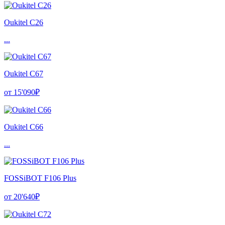
Oukitel C26
...
Oukitel C67
от 15'090₽
Oukitel C66
...
FOSSiBOT F106 Plus
от 20'640₽