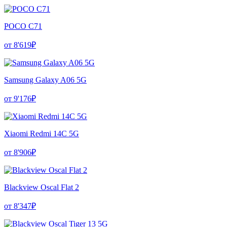
POCO C71
от 8'619₽
Samsung Galaxy A06 5G
от 9'176₽
Xiaomi Redmi 14C 5G
от 8'906₽
Blackview Oscal Flat 2
от 8'347₽