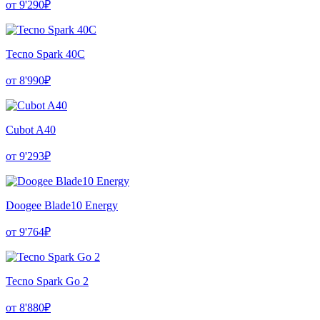
от 9'290₽
Tecno Spark 40C
от 8'990₽
Cubot A40
от 9'293₽
Doogee Blade10 Energy
от 9'764₽
Tecno Spark Go 2
от 8'880₽