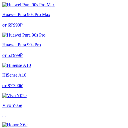
Huawei Pura 90s Pro Max
от 69'990₽
Huawei Pura 90s Pro
от 53'999₽
HiSense A10
от 87'390₽
Vivo Y05e
...