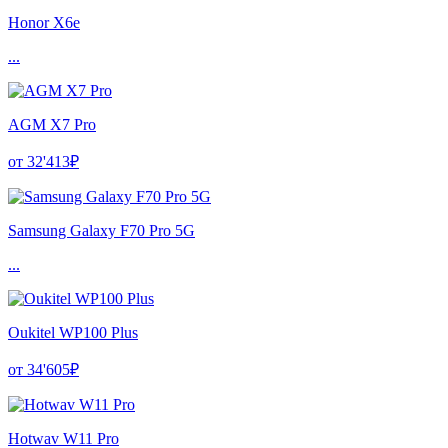
Honor X6e
...
AGM X7 Pro
от 32'413₽
Samsung Galaxy F70 Pro 5G
...
Oukitel WP100 Plus
от 34'605₽
Hotwav W11 Pro