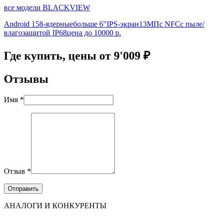
все модели BLACKVIEW
Android 15
8-ядерные
больше 6"
IPS-экран
13МП
с NFC
с пыле/
влагозащитой IP68
цена до 10000 р.
Где купить, цены от 9'009 ₽
Отзывы
Имя *
Отзыв *
АНАЛОГИ И КОНКУРЕНТЫ