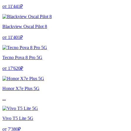
от 11'441₽
Blackview Oscal Pilot 8
от 11'401₽
Tecno Pova 8 Pro 5G
от 17'620₽
Honor X7e Plus 5G
...
Vivo T5 Lite 5G
от 7'380₽