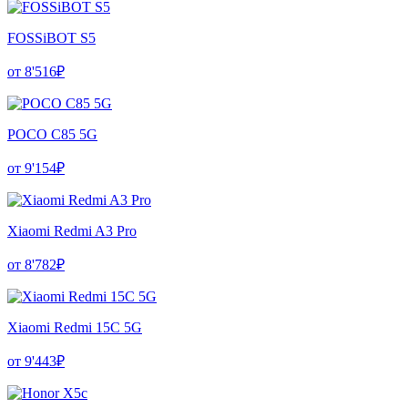
FOSSiBOT S5
от 8'516₽
POCO C85 5G
от 9'154₽
Xiaomi Redmi A3 Pro
от 8'782₽
Xiaomi Redmi 15C 5G
от 9'443₽