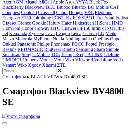
Acer
AGM
Alcatel
AllCall
Apple
Asus
AYYA
Black Fox
BlackBerry
Blackview
BLU
Bluboo
Bluefox
BQ Mobile
CAT
Conquest
Coolpad
Crosscall
Cubot
Doogee
E&L
Elephone
Energizer
F150
Fairphone
FCNT
Fly
FOSSiBOT
FreeYond
Fujitsu
Gigaset
Gionee
Google
Hafury
Haier
Highscreen
HiSense
HMD
HomTom
Honor
Hotwav
HTC
Huawei
iiiF150
Infinix
INOI
Irbis
itel
Kenxinda
Kyocera
Lava
Leagoo
Leica
Lenovo
LG
Meitu
Meizu
Motorola
MyPhone
Nokia
Nothing
nubia
OnePlus
Oppo
Oukitel
Panasonic
Philips
Phonemax
POCO
Poptel
Prestigio
Realme
REDMAGIC
RugGear
Runbo
Samsung
Sharp
Simple
Smartisan
Sony
T-Mobile
TCL
Tecno
teXet
TP-LINK
Ulefone
UMIDIGI
Unihertz
Vernee
Vertu
Vivo
VKworld
Vodafone
Volla
Vsmart
Wiko
Xgody
Xiaomi
ZTE
✕
Смартфоны
▸
BLACKVIEW
▸
BV4800 SE
Смартфон Blackview BV4800
SE