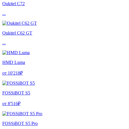
Oukitel C72
...
Oukitel C62 GT
...
HMD Luma
от 10'218₽
FOSSiBOT S5
от 8'516₽
FOSSiBOT S5 Pro